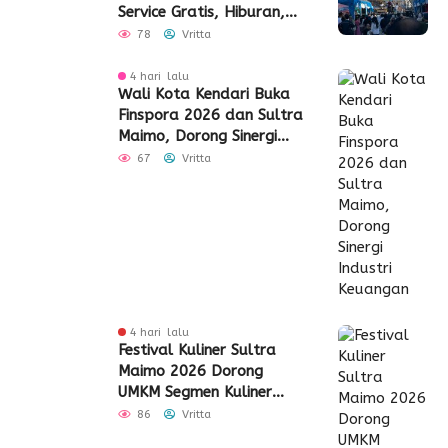
Service Gratis, Hiburan,
hingga Penyaluran CSR
78
Vritta
4 hari lalu
Wali Kota Kendari Buka
Finspora 2026 dan Sultra
Maimo, Dorong Sinergi
Industri Keuangan
67
Vritta
4 hari lalu
Festival Kuliner Sultra
Maimo 2026 Dorong
UMKM Segmen Kuliner
Perluas Akses Pasar
86
Vritta