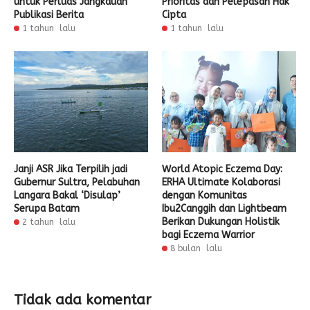
untuk Perluas Jangkauan
Prioritas dan Pelepasan Hak
Publikasi Berita
Cipta
1 tahun lalu
1 tahun lalu
Janji ASR Jika Terpilih jadi
World Atopic Eczema Day:
Gubernur Sultra, Pelabuhan
ERHA Ultimate Kolaborasi
Langara Bakal ‘Disulap’
dengan Komunitas
Serupa Batam
Ibu2Canggih dan Lightbeam
Berikan Dukungan Holistik
2 tahun lalu
bagi Eczema Warrior
8 bulan lalu
Tidak ada komentar