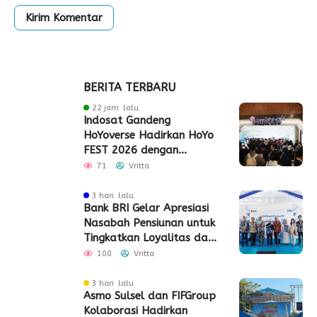
BERITA TERBARU
22 jam lalu
Indosat Gandeng
HoYoverse Hadirkan HoYo
FEST 2026 dengan
Dukungan 5G
71
Vritta
3 hari lalu
Bank BRI Gelar Apresiasi
Nasabah Pensiunan untuk
Tingkatkan Loyalitas dan
Pengalaman Layanan
100
Vritta
3 hari lalu
Asmo Sulsel dan FIFGroup
Kolaborasi Hadirkan