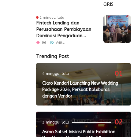
1 minggu lalu
Fintech Lending dan
Perusahaan Pembiayaan
Dominasi Pengaduan
Konsumen di Sultra
96
Vritta
Semester I 2026
Trending Post
01
4 minggu lalu
Claro Kendari Launching New Wedding
Package 2026, Perkuat Kolaborasi
dengan Vendor
02
3 minggu lalu
Asmo Sulsel Inisiasi Public Exhibition