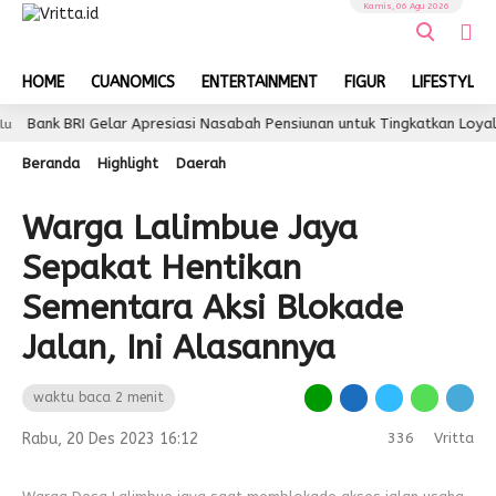
Kamis, 06 Agu 2026
HOME
CUANOMICS
ENTERTAINMENT
FIGUR
LIFESTYLE
 BRI Gelar Apresiasi Nasabah Pensiunan untuk Tingkatkan Loyalitas d
Beranda
Highlight
Daerah
Warga Lalimbue Jaya
Sepakat Hentikan
Sementara Aksi Blokade
Jalan, Ini Alasannya
waktu baca 2 menit
Rabu, 20 Des 2023 16:12
336
Vritta