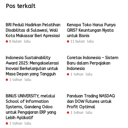
Pos terkait
BRI Peduli Hadirkan Pelatihan
Kenapa Toko Harus Punya
Disabilitas di Sulawesi, Wali
QRIS? Keuntungan Nyata
Kota Makassar Beri Apresiasi
untuk Bisnis
8 bulan lalu
11 bulan lalu
Indonesia Sustainability
Coretax Indonesia – Sistem
Award 2025: Mengakselerasi
Baru dalam Perpajakan
Inovasi Berkelanjutan untuk
Indonesia
Masa Depan yang Tangguh
1 tahun lalu
1 tahun lalu
BINUS UNIVERSITY, melalui
Panduan Trading NASDAQ
School of Information
dan DOW Futures untuk
Systems, Gandeng Odoo
Profit Optimal
untuk Pengajaran ERP yang
1 tahun lalu
Lebih Aplikatif
1 tahun lalu