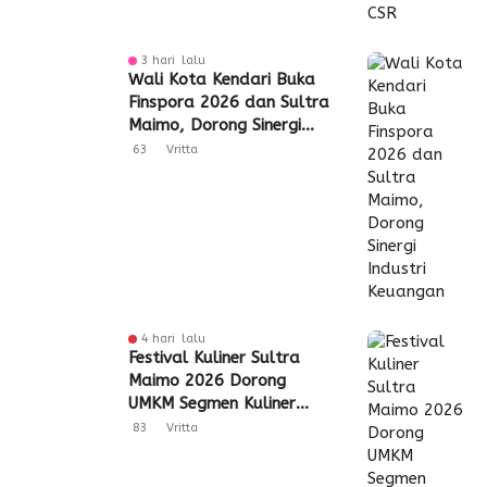
3 hari lalu
Wali Kota Kendari Buka
Finspora 2026 dan Sultra
Maimo, Dorong Sinergi
Industri Keuangan
63
Vritta
4 hari lalu
Festival Kuliner Sultra
Maimo 2026 Dorong
UMKM Segmen Kuliner
Perluas Akses Pasar
83
Vritta