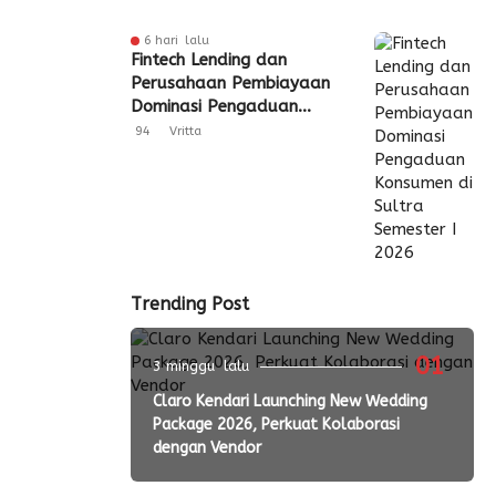
6 hari lalu
Fintech Lending dan
Perusahaan Pembiayaan
Dominasi Pengaduan
Konsumen di Sultra
94
Vritta
Semester I 2026
Trending Post
01
3 minggu lalu
Claro Kendari Launching New Wedding
Package 2026, Perkuat Kolaborasi
dengan Vendor