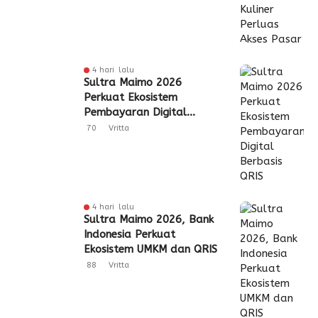
4 hari lalu
Sultra Maimo 2026
Perkuat Ekosistem
Pembayaran Digital
Berbasis QRIS
70
Vritta
4 hari lalu
Sultra Maimo 2026, Bank
Indonesia Perkuat
Ekosistem UMKM dan QRIS
88
Vritta