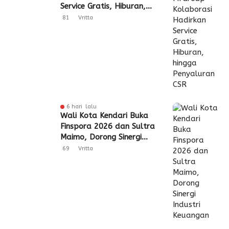
Service Gratis, Hiburan,
hingga Penyaluran CSR
81
Vritta
6 hari lalu
Wali Kota Kendari Buka
Finspora 2026 dan Sultra
Maimo, Dorong Sinergi
Industri Keuangan
69
Vritta