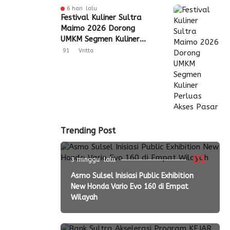
6 hari lalu
Festival Kuliner Sultra
Maimo 2026 Dorong
UMKM Segmen Kuliner
Perluas Akses Pasar
91
Vritta
Trending Post
01
3 minggu lalu
Asmo Sulsel Inisiasi Public Exhibition
New Honda Vario Evo 160 di Empat
Wilayah