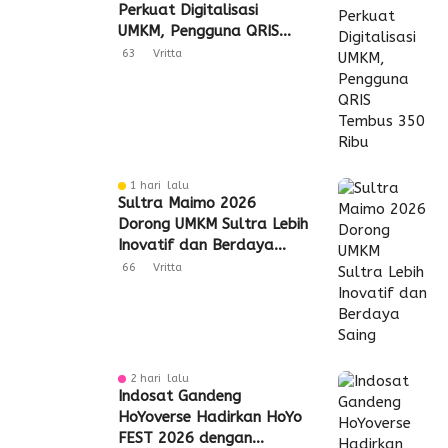
Perkuat Digitalisasi
UMKM, Pengguna QRIS
Tembus 350 Ribu
63
Vritta
1 hari lalu
Sultra Maimo 2026
Dorong UMKM Sultra Lebih
Inovatif dan Berdaya
Saing
66
Vritta
2 hari lalu
Indosat Gandeng
HoYoverse Hadirkan HoYo
FEST 2026 dengan