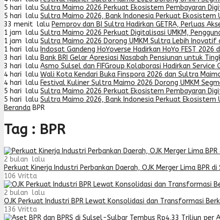
5 hari lalu
Sultra Maimo 2026 Perkuat Ekosistem Pembayaran Digit
5 hari lalu
Sultra Maimo 2026, Bank Indonesia Perkuat Ekosistem
33 menit lalu
Pemprov dan BI Sultra Hadirkan GETRA, Perluas Ak
1 jam lalu
Sultra Maimo 2026 Perkuat Digitalisasi UMKM, Penggun
1 jam lalu
Sultra Maimo 2026 Dorong UMKM Sultra Lebih Inovatif 
1 hari lalu
Indosat Gandeng HoYoverse Hadirkan HoYo FEST 2026 
3 hari lalu
Bank BRI Gelar Apresiasi Nasabah Pensiunan untuk Tin
3 hari lalu
Asmo Sulsel dan FIFGroup Kolaborasi Hadirkan Service G
4 hari lalu
Wali Kota Kendari Buka Finspora 2026 dan Sultra Maimo
4 hari lalu
Festival Kuliner Sultra Maimo 2026 Dorong UMKM Segme
5 hari lalu
Sultra Maimo 2026 Perkuat Ekosistem Pembayaran Digit
5 hari lalu
Sultra Maimo 2026, Bank Indonesia Perkuat Ekosistem
Beranda
BPR
Tag : BPR
2 bulan lalu
Perkuat Kinerja Industri Perbankan Daerah, OJK Merger Lima BPR di 
106
Vritta
2 bulan lalu
OJK Perkuat Industri BPR Lewat Konsolidasi dan Transformasi Ber
136
Vritta