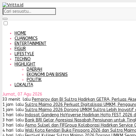
HOME
CUANOMICS
ENTERTAINMENT
FIGUR
LIFESTYLE
TECHNO
HIGHLIGHT
DAERAH
EKONOMI DAN BISNIS
POLITIK
LOKALITA
Jumat, 07 Agu 2026
33 menit lalu
Pemprov dan BI Sultra Hadirkan GETRA, Perluas Ak
1 jam lalu
Sultra Maimo 2026 Perkuat Digitalisasi UMKM, Penggun
1 jam lalu
Sultra Maimo 2026 Dorong UMKM Sultra Lebih Inovatif 
1 hari lalu
Indosat Gandeng HoYoverse Hadirkan HoYo FEST 2026 
3 hari lalu
Bank BRI Gelar Apresiasi Nasabah Pensiunan untuk Tin
3 hari lalu
Asmo Sulsel dan FIFGroup Kolaborasi Hadirkan Service G
4 hari lalu
Wali Kota Kendari Buka Finspora 2026 dan Sultra Maimo
4 hari lalu
Festival Kuliner Sultra Maimo 2026 Dorong UMKM Segme