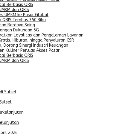
al Berbasis QRIS
 UMKM dan QRIS
ses UMKM ke Pasar Global
a QRIS Tembus 350 Ribu
dan Berdaya Saing
dengan Dukungan 5G
gkatkan Loyalitas dan Pengalaman Layanan
ratis, Hiburan, hingga Penyaluran CSR
, Dorong Sinergi Industri Keuangan
n Kuliner Perluas Akses Pasar
al Berbasis QRIS
 UMKM dan QRIS
Sulsel
kelanjutan