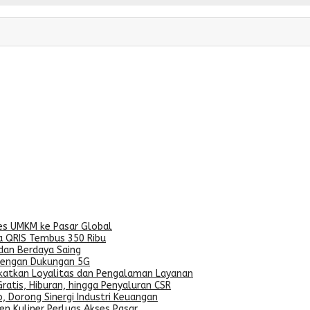
ses UMKM ke Pasar Global
a QRIS Tembus 350 Ribu
dan Berdaya Saing
dengan Dukungan 5G
gkatkan Loyalitas dan Pengalaman Layanan
ratis, Hiburan, hingga Penyaluran CSR
, Dorong Sinergi Industri Keuangan
n Kuliner Perluas Akses Pasar