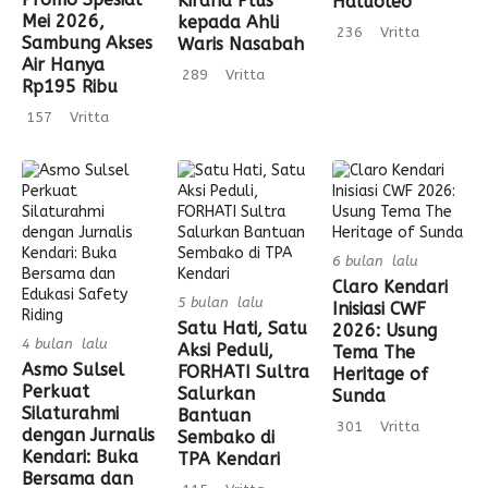
Kirana Plus
Haluoleo
Mei 2026,
kepada Ahli
236
Vritta
Sambung Akses
Waris Nasabah
Air Hanya
289
Vritta
Rp195 Ribu
157
Vritta
6 bulan lalu
Claro Kendari
5 bulan lalu
Inisiasi CWF
Satu Hati, Satu
2026: Usung
4 bulan lalu
Aksi Peduli,
Tema The
Asmo Sulsel
FORHATI Sultra
Heritage of
Perkuat
Salurkan
Sunda
Silaturahmi
Bantuan
301
Vritta
dengan Jurnalis
Sembako di
Kendari: Buka
TPA Kendari
Bersama dan