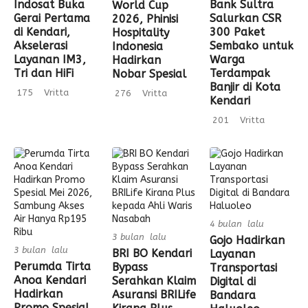
Indosat Buka
Bank Sultra
World Cup
Gerai Pertama
Salurkan CSR
2026, Phinisi
di Kendari,
300 Paket
Hospitality
Akselerasi
Sembako untuk
Indonesia
Layanan IM3,
Warga
Hadirkan
Tri dan HiFi
Terdampak
Nobar Spesial
Banjir di Kota
175
Vritta
276
Vritta
Kendari
201
Vritta
4 bulan lalu
3 bulan lalu
Gojo Hadirkan
3 bulan lalu
BRI BO Kendari
Layanan
Perumda Tirta
Bypass
Transportasi
Anoa Kendari
Serahkan Klaim
Digital di
Hadirkan
Asuransi BRILife
Bandara
Promo Spesial