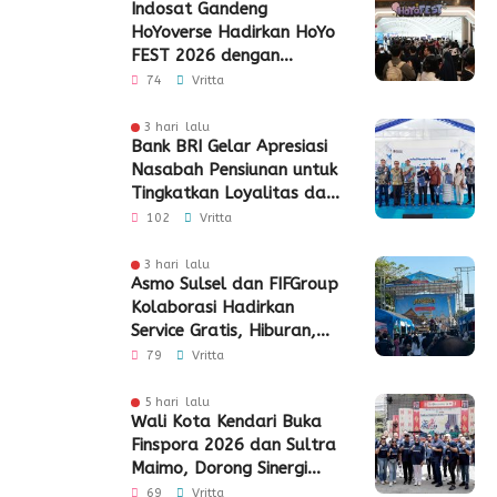
Indosat Gandeng
HoYoverse Hadirkan HoYo
FEST 2026 dengan
Dukungan 5G
74
Vritta
3 hari lalu
Bank BRI Gelar Apresiasi
Nasabah Pensiunan untuk
Tingkatkan Loyalitas dan
Pengalaman Layanan
102
Vritta
3 hari lalu
Asmo Sulsel dan FIFGroup
Kolaborasi Hadirkan
Service Gratis, Hiburan,
hingga Penyaluran CSR
79
Vritta
5 hari lalu
Wali Kota Kendari Buka
Finspora 2026 dan Sultra
Maimo, Dorong Sinergi
Industri Keuangan
69
Vritta