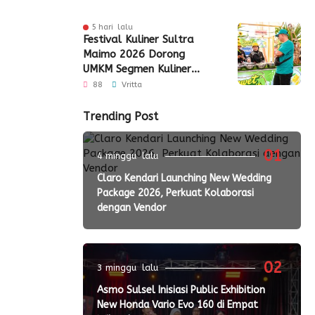
5 hari lalu
Festival Kuliner Sultra
Maimo 2026 Dorong
UMKM Segmen Kuliner
Perluas Akses Pasar
88
Vritta
Trending Post
01
4 minggu lalu
Claro Kendari Launching New Wedding
Package 2026, Perkuat Kolaborasi
dengan Vendor
02
3 minggu lalu
Asmo Sulsel Inisiasi Public Exhibition
New Honda Vario Evo 160 di Empat