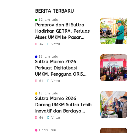
BERITA TERBARU
12 jam lalu
Pemprov dan BI Sultra
Hadirkan GETRA, Perluas
Akses UMKM ke Pasar
Global
34
Vritta
13 jam lalu
Sultra Maimo 2026
Perkuat Digitalisasi
UMKM, Pengguna QRIS
Tembus 350 Ribu
61
Vritta
13 jam lalu
Sultra Maimo 2026
Dorong UMKM Sultra Lebih
Inovatif dan Berdaya
Saing
64
Vritta
1 hari lalu