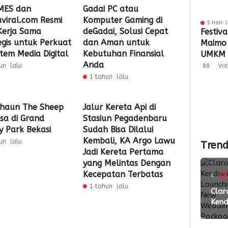
MES dan
Gadai PC atau
viral.com Resmi
Komputer Gaming di
5 hari 
 Kerja Sama
deGadai, Solusi Cepat
Festiva
egis untuk Perkuat
dan Aman untuk
Maimo
stem Media Digital
Kebutuhan Finansial
UMKM 
Anda
Perlua
un lalu
88
Vri
1 tahun lalu
haun The Sheep
Jalur Kereta Api di
sa di Grand
Stasiun Pegadenbaru
y Park Bekasi
Sudah Bisa Dilalui
Kembali, KA Argo Lawu
un lalu
Trend
Jadi Kereta Pertama
yang Melintas Dengan
0
Kecepatan Terbatas
4
1 tahun lalu
ming
Clar
Kend
lalu
Laun
New