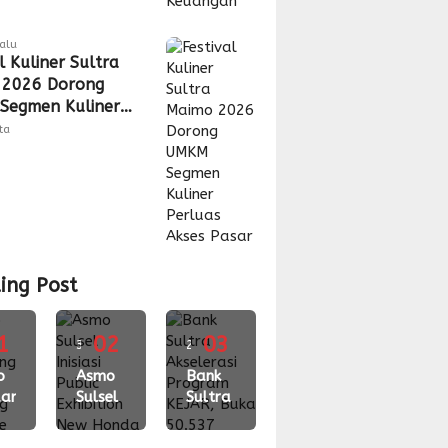
lalu
l Kuliner Sultra
 2026 Dorong
Segmen Kuliner
s Akses Pasar
tta
ing Post
1
02
03
3
2
gu
o
minggu
Asmo
minggu
Bank
ari
Sulsel
Sultra
lalu
lalu
ching
Inisiasi
Akselerasi
Public
Program