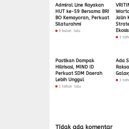
Admiral Line Rayakan
VRITI
HUT ke-59 Bersama BRI
Warta
BO Kemayoran, Perkuat
Jalin
Silaturahmi
Strat
Ekosi
9 bulan lalu
1 tah
Pastikan Dampak
Ada S
Hilirisasi, MIND ID
Raksa
Perkuat SDM Daerah
Galax
Lebih Unggul
1 tah
1 tahun lalu
Tidak ada komentar