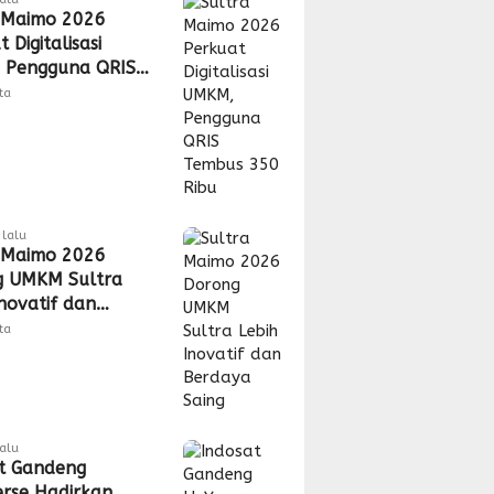
 Maimo 2026
 Digitalisasi
 Pengguna QRIS
 350 Ribu
tta
lalu
 Maimo 2026
g UMKM Sultra
Inovatif dan
a Saing
tta
lalu
t Gandeng
rse Hadirkan