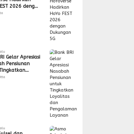
EST 2026 dengan
gan 5G
tta
lalu
RI Gelar Apresiasi
h Pensiunan
Tingkatkan
tas dan
itta
laman Layanan
lalu
ulsel dan