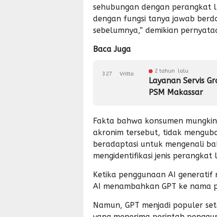
sehubungan dengan perangkat l
dengan fungsi tanya jawab berd
sebelumnya,” demikian pernyat
Baca Juga
2 tahun lalu
327
Vritta
Layanan Servis Gr
PSM Makassar
Fakta bahwa konsumen mungkin 
akronim tersebut, tidak mengub
beradaptasi untuk mengenali ba
mengidentifikasi jenis perangkat
Ketika penggunaan AI generatif
AI menambahkan GPT ke nama p
Namun, GPT menjadi populer se
yang menerima perintah penggu