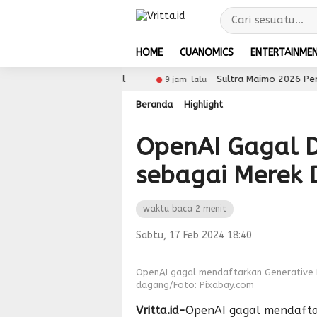
HOME
CUANOMICS
ENTERTAINME
M ke Pasar Global
Sultra Maimo 2026 Perkuat Digit
9 jam lalu
Beranda
Highlight
OpenAI Gagal 
sebagai Merek
waktu baca 2 menit
Sabtu, 17 Feb 2024 18:40
OpenAI gagal mendaftarkan Generative 
dagang/Foto: Pixabay.com
Vritta.id-
OpenAI gagal mendaftar