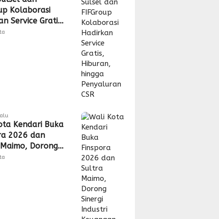
up Kolaborasi
n Service Gratis,
n, hingga
tta
uran CSR
lalu
ota Kendari Buka
ra 2026 dan
 Maimo, Dorong
 Industri
tta
gan