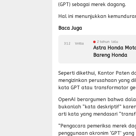
(GPT) sebagai merek dagang.
Hal ini menunjukkan kemunduran
Baca Juga
2 tahun lalu
312
Vritta
Astra Honda Moto
Bareng Honda
Seperti dikethui, Kantor Paten
mengizinkan perusahaan yang d
kata GPT atau transformator gen
OpenAI berargumen bahwa dal
bukanlah “kata deskriptif” kar
arti kata yang mendasari “transf
“Pengacara pemeriksa merek dag
penggunaan akronim ‘GPT’ yang 