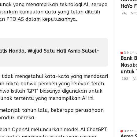
unak yang menampilkan teknologi AI, serupa
HoYo F
asarkan kumpulan data yang telah dilatih
Dukun
74
Vri
aan PTO AS dalam keputusannya.
atis Honda, Wujud Satu Hati Asmo Sulsel-
3 hari 
Bank B
Nasaba
untuk 
tidak mengetahui kata-kata yang mendasari
Loyali
102
Vr
ah fakta bahwa pembeli yang relevan telah
Penga
hwa istilah ‘GPT’ biasanya digunakan untuk
 lunak tertentu yang menampilkan AI ini.
 melonjak tahun lalu, beberapa perusahaan
roduk mereka.
telah OpenAI meluncurkan model AI ChatGPT
3 hari 
Asmo S
na untuk menjawab sesuatu yang serupa