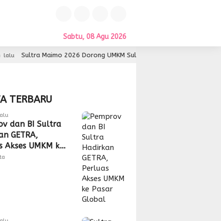
Sabtu, 08 Agu 2026
tra Maimo 2026 Dorong UMKM Sultra Lebih Inovatif dan Berdaya Saing
TA TERBARU
alu
v dan BI Sultra
an GETRA,
s Akses UMKM ke
Global
tta
alu