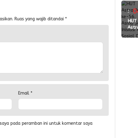
Wed
Pac
0
3
2026
asikan.
Ruas yang wajib ditandai
*
ming
HUT
Perk
Astr
Kola
lalu
Mot
den
ke-5
Vend
Asm
Suls
Inisia
Aksi
Sosi
Don
Dar
Email
*
 saya pada peramban ini untuk komentar saya