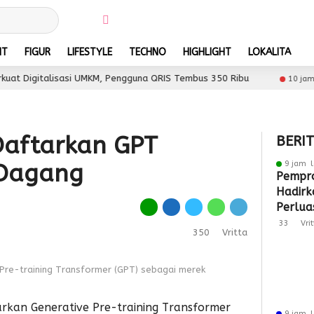
NT
FIGUR
LIFESTYLE
TECHNO
HIGHLIGHT
LOKALITA
alisasi UMKM, Pengguna QRIS Tembus 350 Ribu
Sul
10 jam lalu
Daftarkan GPT
BERI
9 jam l
 Dagang
Pempro
Hadirk
Perlua
Pasar 
33
Vri
350
Vritta
Pre-training Transformer (GPT) sebagai merek
kan Generative Pre-training Transformer
9 jam l