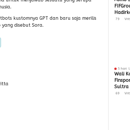
FIFGro
usia.
Hadirka
bots kustomnya GPT dan baru saja merilis
Hibura
79
Vri
yang disebut Sora.
Penyal
5 hari 
Wali K
Finspo
itta
Sultra
Sinergi
69
Vri
Keuan