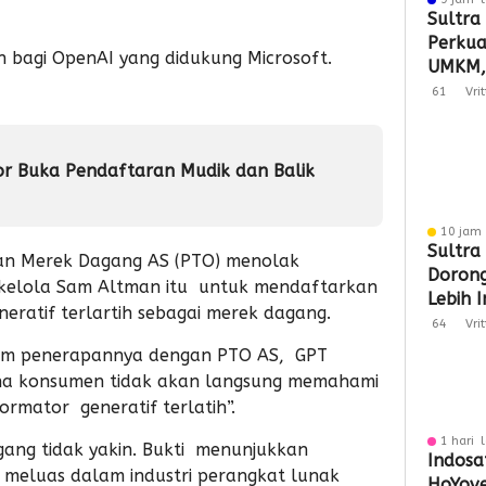
Sultra
Perkuat
 bagi OpenAI yang didukung Microsoft.
UMKM,
Tembus
61
Vri
r Buka Pendaftaran Mudik dan Balik
10 jam 
Sultra
 dan Merek Dagang AS (PTO) menolak
Doron
ikelola Sam Altman itu untuk mendaftarkan
Lebih 
eratif terlartih sebagai merek dagang.
Berday
64
Vri
am penerapannya dengan PTO AS, GPT
ena konsumen tidak akan langsung memahami
ormator generatif terlatih”.
1 hari 
ang tidak yakin. Bukti menunjukkan
Indosa
meluas dalam industri perangkat lunak
HoYove