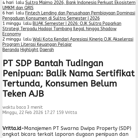
4 hari lalu
Sultra Maimo 2026, Bank Indonesia Perkuat Ekosistem
UMKM dan QRIS
6 hari lalu
Fintech Lending dan Perusahaan Pembiayaan Dominasi
Pengaduan Konsumen di Sultra Semester I 2026
1 minggu lalu
BIJAK Semester I 2026: OJK Sultra Paparkan
Strategi Terpadu Hadapi Tambang Ilegal hingga Shadow
Economy
2 minggu lalu
Wali Kota Kendari Apresiasi Kinerja OJK Akselerasi
Program Literasi Keuangan Pelajar
Beranda
Highlight
Daerah
PT SDP Bantah Tudingan
Penipuan: Balik Nama Sertifikat
Tertunda, Konsumen Belum
Teken AJB
waktu baca 3 menit
Minggu, 22 Feb 2026 17:27
159
Vritta
Vritta.id-
Manajemen PT Swarna Dwipa Property (SDP)
angkat bicara terkait laporan dugaan penipuan dan