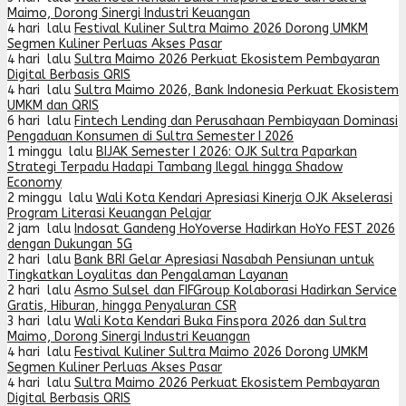
Maimo, Dorong Sinergi Industri Keuangan
4 hari lalu
Festival Kuliner Sultra Maimo 2026 Dorong UMKM
Segmen Kuliner Perluas Akses Pasar
4 hari lalu
Sultra Maimo 2026 Perkuat Ekosistem Pembayaran
Digital Berbasis QRIS
4 hari lalu
Sultra Maimo 2026, Bank Indonesia Perkuat Ekosistem
UMKM dan QRIS
6 hari lalu
Fintech Lending dan Perusahaan Pembiayaan Dominasi
Pengaduan Konsumen di Sultra Semester I 2026
1 minggu lalu
BIJAK Semester I 2026: OJK Sultra Paparkan
Strategi Terpadu Hadapi Tambang Ilegal hingga Shadow
Economy
2 minggu lalu
Wali Kota Kendari Apresiasi Kinerja OJK Akselerasi
Program Literasi Keuangan Pelajar
2 jam lalu
Indosat Gandeng HoYoverse Hadirkan HoYo FEST 2026
dengan Dukungan 5G
2 hari lalu
Bank BRI Gelar Apresiasi Nasabah Pensiunan untuk
Tingkatkan Loyalitas dan Pengalaman Layanan
2 hari lalu
Asmo Sulsel dan FIFGroup Kolaborasi Hadirkan Service
Gratis, Hiburan, hingga Penyaluran CSR
3 hari lalu
Wali Kota Kendari Buka Finspora 2026 dan Sultra
Maimo, Dorong Sinergi Industri Keuangan
4 hari lalu
Festival Kuliner Sultra Maimo 2026 Dorong UMKM
Segmen Kuliner Perluas Akses Pasar
4 hari lalu
Sultra Maimo 2026 Perkuat Ekosistem Pembayaran
Digital Berbasis QRIS