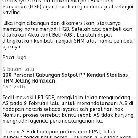
statusnya harus diturunkan menjadi Hak Guna
Bangunan (HGB) agar bisa dibangun dan dijual sebagai
kavling.
“Jika ingin dibangun dan dikomersilkan, statusnya
memang harus menjadi HGB. Setelah ada pembeli dan
dilakukan Akta Jual Beli (AJB), barulah dapat
ditingkatkan kembali menjadi SHM atas nama pembeli,”
ujarnya.
Baca Juga
5 bulan lalu
100 Personel Gabungan Satpol PP Kendari Sterilisasi
THM Jelang Ramadan
157
Vritta
Fadli mewakili PT SDP, mengklaim telah mengundang
AS pada 9 Februari lalu untuk menandatangani AJB di
hadapan notaris sebagai syarat sah peralihan hak.
Namun, proses tersebut buntu sebab AS tidak kunjung
menghadiri agenda penandatanganan itu.
“Tanpa AJB di hadapan notaris dan PPAT, tidak
mungkin terjadi balik nama. Dokumen AJB sudah kami