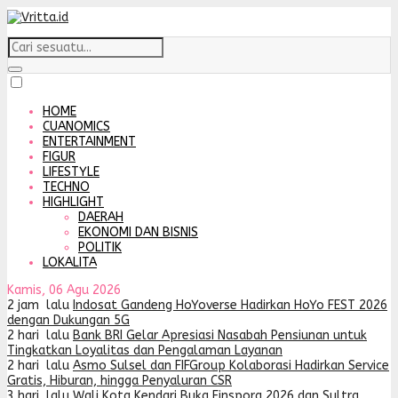
HOME
CUANOMICS
ENTERTAINMENT
FIGUR
LIFESTYLE
TECHNO
HIGHLIGHT
DAERAH
EKONOMI DAN BISNIS
POLITIK
LOKALITA
Kamis, 06 Agu 2026
2 jam lalu
Indosat Gandeng HoYoverse Hadirkan HoYo FEST 2026
dengan Dukungan 5G
2 hari lalu
Bank BRI Gelar Apresiasi Nasabah Pensiunan untuk
Tingkatkan Loyalitas dan Pengalaman Layanan
2 hari lalu
Asmo Sulsel dan FIFGroup Kolaborasi Hadirkan Service
Gratis, Hiburan, hingga Penyaluran CSR
3 hari lalu
Wali Kota Kendari Buka Finspora 2026 dan Sultra