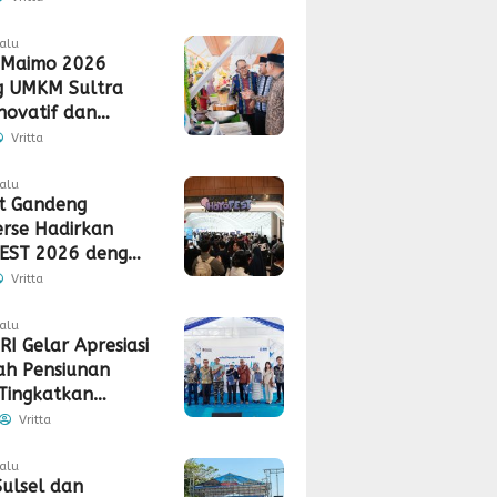
lalu
 Maimo 2026
g UMKM Sultra
Inovatif dan
a Saing
Vritta
lalu
t Gandeng
rse Hadirkan
EST 2026 dengan
gan 5G
Vritta
lalu
RI Gelar Apresiasi
h Pensiunan
Tingkatkan
tas dan
Vritta
laman Layanan
lalu
ulsel dan