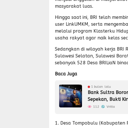
masyarakat luas.
Hingga saat ini, BRI telah membi
user LinkUMKM, serta mengemban
melalui program Klasterku Hidu
usaha rakyat agar naik kelas se
Sedangkan di wilayah kerja BRI 
Sulawesi Selatan, Sulawesi Bar
sebanyak 528 Desa BRILiaN binaa
Baca Juga
1 bulan lalu
Bank Sultra Boro
Sepekan, Bukti Kin
112
Vritta
1. Desa Tompobulu (Kabupaten P