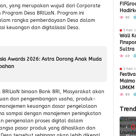
FIFGro
an, yang merupakan wujud dari Corporate
Hadirka
ah Program Desa BRILiaN. Program ini
Hibura
80
alam rangka pemberdayaan Desa dalam
Penyal
si keuangan dan digitalisasi Desa.
5 hari 
Wali K
Finspo
Sultra
Sinergi
69
sia Awards 2026: Astra Dorong Anak Muda
Keuan
ubahan
5 hari 
Festiva
Maimo
UMKM 
 BRILiaN binaan Bank BRI, Masyarakat akan
Perlua
89
huan dan pengembangan usaha, produk-
 manajemen keuangan dasar pengelolaan
Trend
aha sampai dengan manajemen peningkatan
an pengenalan proses digital dalam
0
4
ngsa pasar produk yang dihasilkan dan
Desa tersebut sehingga akan lebih dikenal