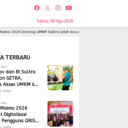
Sabtu, 08 Agu 2026
 UMKM Sultra Lebih Inovatif dan Berdaya Saing
In
2 hari lalu
TA TERBARU
lalu
v dan BI Sultra
an GETRA,
s Akses UMKM ke
Global
Vritta
lalu
 Maimo 2026
 Digitalisasi
 Pengguna QRIS
 350 Ribu
Vritta