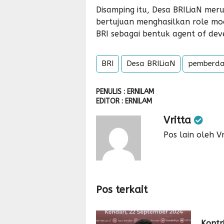
Disamping itu, Desa BRILiaN m
bertujuan menghasilkan role mo
BRI sebagai bentuk agent of d
BRI
Desa BRILiaN
pemberda
PENULIS : ERNILAM
EDITOR : ERNILAM
Vritta
Pos lain oleh Vr
Pos terkait
Kontr