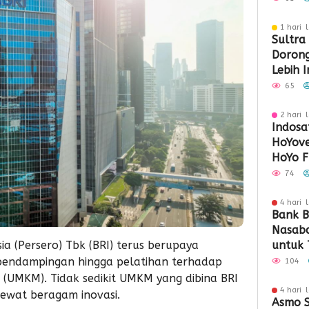
1 hari 
Sultra
Doron
Lebih 
Berday
65
2 hari 
Indosa
HoYove
HoYo F
Dukun
74
4 hari 
Bank B
Nasaba
untuk 
a (Persero) Tbk (BRI) terus berupaya
Loyali
endampingan hingga pelatihan terhadap
104
Penga
(UMKM). Tidak sedikit UMKM yang dibina BRI
4 hari 
lewat beragam inovasi.
Asmo S