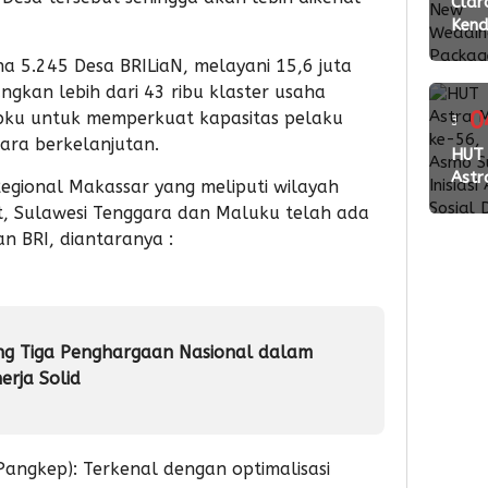
ming
Clar
Kend
lalu
Laun
na 5.245 Desa BRILiaN, melayani 15,6 juta
New
gkan lebih dari 43 ribu klaster usaha
Wed
Pac
0
pku untuk memperkuat kapasitas pelaku
3
2026
cara berkelanjutan.
ming
HUT
Perk
Astr
Kola
Regional Makassar yang meliputi wilayah
lalu
Mot
den
at, Sulawesi Tenggara dan Maluku telah ada
ke-5
Vend
n BRI, diantaranya :
Asm
Suls
Inisia
Aksi
Sosi
ng Tiga Penghargaan Nasional dalam
Don
erja Solid
Dar
angkep): Terkenal dengan optimalisasi