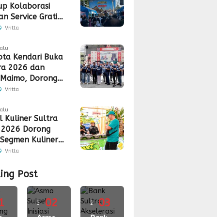
up Kolaborasi
n Service Gratis,
n, hingga
Vritta
uran CSR
lalu
ota Kendari Buka
ra 2026 dan
 Maimo, Dorong
 Industri
Vritta
gan
lalu
l Kuliner Sultra
 2026 Dorong
Segmen Kuliner
s Akses Pasar
Vritta
ing Post
1
02
03
3
2