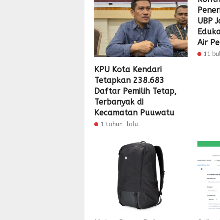
Pener
UBP J
Eduka
Air P
11 bu
KPU Kota Kendari
Tetapkan 238.683
Daftar Pemilih Tetap,
Terbanyak di
Kecamatan Puuwatu
1 tahun lalu