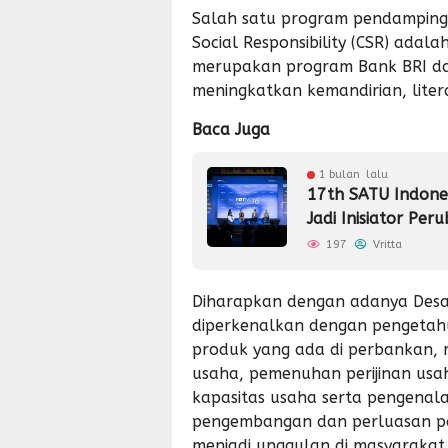
Salah satu program pendamping
Social Responsibility (CSR) adal
merupakan program Bank BRI d
meningkatkan kemandirian, litera
Baca Juga
1 bulan lalu
17th SATU Indone
Jadi Inisiator Per
197
Vritta
Diharapkan dengan adanya Desa
diperkenalkan dengan pengeta
produk yang ada di perbankan,
usaha, pemenuhan perijinan us
kapasitas usaha serta pengenal
pengembangan dan perluasan pa
menjadi unggulan di masyarakat 