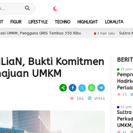
NT
FIGUR
LIFESTYLE
TECHNO
HIGHLIGHT
LOKALITA
una QRIS Tembus 350 Ribu
Sultra Maimo 2026 Dorong
1 hari lalu
ILiaN, Bukti Komitmen
BERI
23 jam 
majuan UMKM
Pempro
Hadirk
Perlua
Pasar 
35
164
Vritta
23 jam 
Sultra
Perkuat
UMKM,
Tembus
61