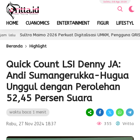
Sabtu, 08 Agu 2026
HOME
CUANOMICS
ENTERTAINMENT
FIGUR
LIFESTYLE
Sultra Maimo 2026 Perkuat Digitalisasi UMKM, Pengguna QRIS Tembus
Beranda
Highlight
Quick Count LSI Denny JA:
Andi Sumangerukka-Hugua
Unggul dengan Perolehan
52,45 Persen Suara
waktu baca 1 menit
Rabu, 27 Nov 2024 18:37
355
Vritta