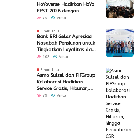
HoYoverse Hadirkan HoYo
FEST 2026 dengan
Dukungan 5G
73
Vritta
3 hari lalu
Bank BRI Gelar Apresiasi
Nasabah Pensiunan untuk
Tingkatkan Loyalitas dan
Pengalaman Layanan
102
Vritta
3 hari lalu
Asmo Sulsel dan FIFGroup
Kolaborasi Hadirkan
Service Gratis, Hiburan,
hingga Penyaluran CSR
79
Vritta