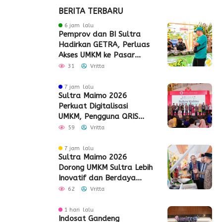
BERITA TERBARU
6 jam lalu
Pemprov dan BI Sultra
Hadirkan GETRA, Perluas
Akses UMKM ke Pasar
Global
31
Vritta
7 jam lalu
Sultra Maimo 2026
Perkuat Digitalisasi
UMKM, Pengguna QRIS
Tembus 350 Ribu
59
Vritta
7 jam lalu
Sultra Maimo 2026
Dorong UMKM Sultra Lebih
Inovatif dan Berdaya
Saing
62
Vritta
1 hari lalu
Indosat Gandeng