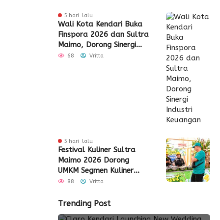
5 hari lalu
Wali Kota Kendari Buka
Finspora 2026 dan Sultra
Maimo, Dorong Sinergi
Industri Keuangan
68
Vritta
5 hari lalu
Festival Kuliner Sultra
Maimo 2026 Dorong
UMKM Segmen Kuliner
Perluas Akses Pasar
88
Vritta
Trending Post