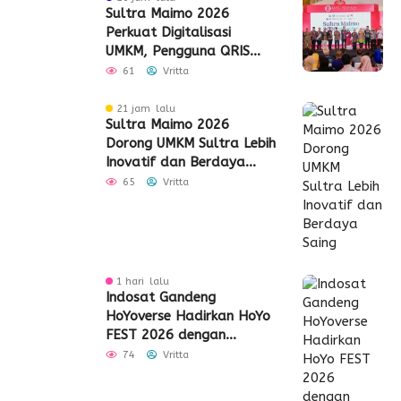
Sultra Maimo 2026
Perkuat Digitalisasi
UMKM, Pengguna QRIS
Tembus 350 Ribu
61
Vritta
21 jam lalu
Sultra Maimo 2026
Dorong UMKM Sultra Lebih
Inovatif dan Berdaya
Saing
65
Vritta
1 hari lalu
Indosat Gandeng
HoYoverse Hadirkan HoYo
FEST 2026 dengan
Dukungan 5G
74
Vritta