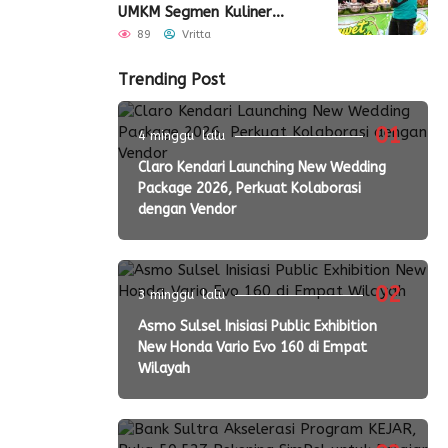
UMKM Segmen Kuliner
Perluas Akses Pasar
89
Vritta
Trending Post
01
4 minggu lalu
Claro Kendari Launching New Wedding
Package 2026, Perkuat Kolaborasi
dengan Vendor
02
3 minggu lalu
Asmo Sulsel Inisiasi Public Exhibition
New Honda Vario Evo 160 di Empat
Wilayah