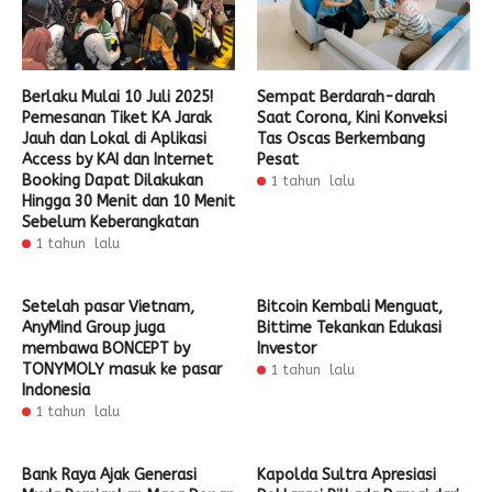
Berlaku Mulai 10 Juli 2025!
Sempat Berdarah-darah
Pemesanan Tiket KA Jarak
Saat Corona, Kini Konveksi
Jauh dan Lokal di Aplikasi
Tas Oscas Berkembang
Access by KAI dan Internet
Pesat
Booking Dapat Dilakukan
1 tahun lalu
Hingga 30 Menit dan 10 Menit
Sebelum Keberangkatan
1 tahun lalu
Setelah pasar Vietnam,
Bitcoin Kembali Menguat,
AnyMind Group juga
Bittime Tekankan Edukasi
membawa BONCEPT by
Investor
TONYMOLY masuk ke pasar
1 tahun lalu
Indonesia
1 tahun lalu
Bank Raya Ajak Generasi
Kapolda Sultra Apresiasi