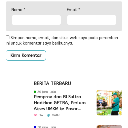
Nama
*
Email
*
Simpan nama, email, dan situs web saya pada peramban
ini untuk komentar saya berikutnya.
BERITA TERBARU
20 jam lalu
Pemprov dan BI Sultra
Hadirkan GETRA, Perluas
Akses UMKM ke Pasar
Global
34
Vritta
20 jam lalu