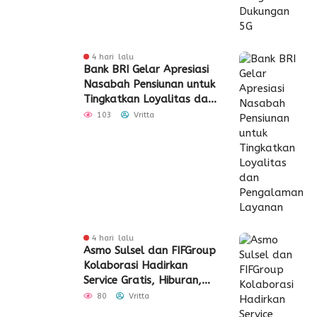
4 hari lalu
Bank BRI Gelar Apresiasi
Nasabah Pensiunan untuk
Tingkatkan Loyalitas dan
Pengalaman Layanan
103
Vritta
4 hari lalu
Asmo Sulsel dan FIFGroup
Kolaborasi Hadirkan
Service Gratis, Hiburan,
hingga Penyaluran CSR
80
Vritta