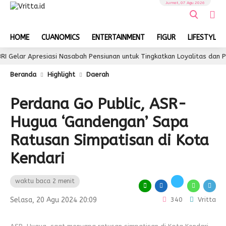
Jumat, 07 Agu 2026
HOME
CUANOMICS
ENTERTAINMENT
FIGUR
LIFESTYLE
 Apresiasi Nasabah Pensiunan untuk Tingkatkan Loyalitas dan Pengalam
Beranda
Highlight
Daerah
Perdana Go Public, ASR-
Hugua ‘Gandengan’ Sapa
Ratusan Simpatisan di Kota
Kendari
waktu baca 2 menit
Selasa, 20 Agu 2024 20:09
340
Vritta