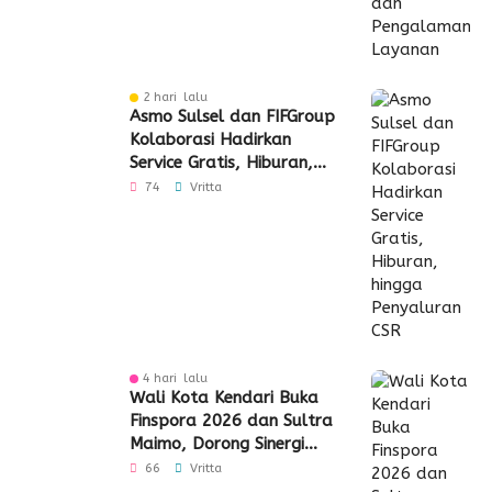
2 hari lalu
Asmo Sulsel dan FIFGroup
Kolaborasi Hadirkan
Service Gratis, Hiburan,
hingga Penyaluran CSR
74
Vritta
4 hari lalu
Wali Kota Kendari Buka
Finspora 2026 dan Sultra
Maimo, Dorong Sinergi
Industri Keuangan
66
Vritta