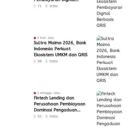
Berbasis QRIS
71
Vritta
4 hari lalu
Sultra Maimo 2026, Bank
Indonesia Perkuat
Ekosistem UMKM dan QRIS
88
Vritta
1 minggu lalu
Fintech Lending dan
Perusahaan Pembiayaan
Dominasi Pengaduan
Konsumen di Sultra
95
Vritta
Semester I 2026