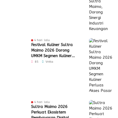
4 hari lalu
Festival Kuliner Sultra
Maimo 2026 Dorong
UMKM Segmen Kuliner
Perluas Akses Pasar
85
Vritta
4 hari lalu
Sultra Maimo 2026
Perkuat Ekosistem
Pembayaran Digital