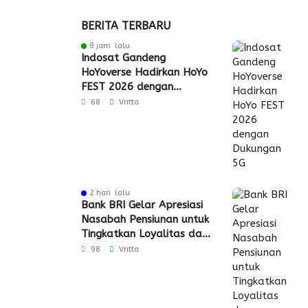
BERITA TERBARU
9 jam lalu
Indosat Gandeng
HoYoverse Hadirkan HoYo
FEST 2026 dengan
Dukungan 5G
68
Vritta
2 hari lalu
Bank BRI Gelar Apresiasi
Nasabah Pensiunan untuk
Tingkatkan Loyalitas dan
Pengalaman Layanan
98
Vritta