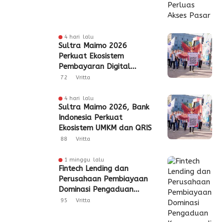
4 hari lalu
Sultra Maimo 2026
Perkuat Ekosistem
Pembayaran Digital
Berbasis QRIS
72
Vritta
4 hari lalu
Sultra Maimo 2026, Bank
Indonesia Perkuat
Ekosistem UMKM dan QRIS
88
Vritta
1 minggu lalu
Fintech Lending dan
Perusahaan Pembiayaan
Dominasi Pengaduan
Konsumen di Sultra
95
Vritta
Semester I 2026