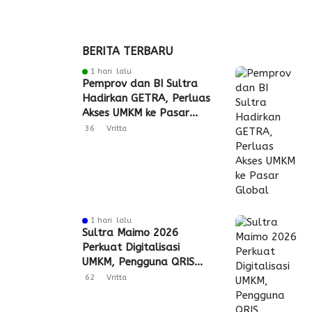
BERITA TERBARU
1 hari lalu
Pemprov dan BI Sultra
Hadirkan GETRA, Perluas
Akses UMKM ke Pasar
Global
36
Vritta
1 hari lalu
Sultra Maimo 2026
Perkuat Digitalisasi
UMKM, Pengguna QRIS
Tembus 350 Ribu
62
Vritta