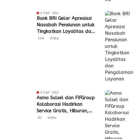
4 hari lalu
Bank BRI Gelar Apresiasi
Nasabah Pensiunan untuk
Tingkatkan Loyalitas dan
Pengalaman Layanan
104
Vritta
4 hari lalu
Asmo Sulsel dan FIFGroup
Kolaborasi Hadirkan
Service Gratis, Hiburan,
hingga Penyaluran CSR
81
Vritta