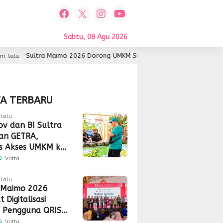
Sabtu, 08 Agu 2026
tra Maimo 2026 Dorong UMKM Sultra Lebih Inovatif dan Berdaya Saing
TA TERBARU
lalu
v dan BI Sultra
an GETRA,
s Akses UMKM ke
Global
Vritta
lalu
 Maimo 2026
 Digitalisasi
 Pengguna QRIS
 350 Ribu
Vritta