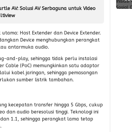
Kola
lalu
Mot
den
urtle AV: Solusi AV Serbaguna untuk Video
ke-5
Vend
ltiview
Asm
Suls
Inisia
nit utama: Host Extender dan Device Extender.
Aksi
edangkan Device menghubungkan perangkat
Sosi
atau antarmuka audio.
Don
Dar
ug-and-play, sehingga tidak perlu instalasi
ver Cable (PoC) memungkinkan satu adaptor
alui kabel jaringan, sehingga pemasangan
rlukan sumber listrik tambahan.
ng kecepatan transfer hingga 5 Gbps, cukup
 dan audio beresolusi tinggi. Teknologi ini
 dan 1.1, sehingga perangkat lama tetap
.