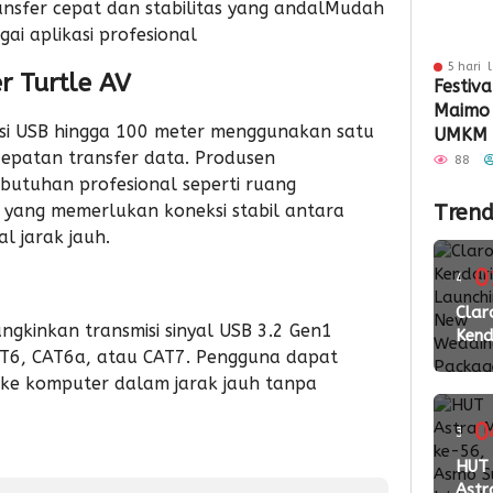
nsfer cepat dan stabilitas yang andalMudah
ai aplikasi profesional
5 hari 
r Turtle AV
Festiva
Maimo
si USB hingga 100 meter menggunakan satu
UMKM 
epatan transfer data. Produsen
Perlua
88
butuhan profesional seperti ruang
AV yang memerlukan koneksi stabil antara
Trend
l jarak jauh.
0
4
ming
Clar
gkinkan transmisi sinyal USB 3.2 Gen1
Kend
lalu
CAT6, CAT6a, atau CAT7. Pengguna dapat
Laun
New
e komputer dalam jarak jauh tanpa
Wed
Pac
0
3
2026
ming
HUT
Perk
Astr