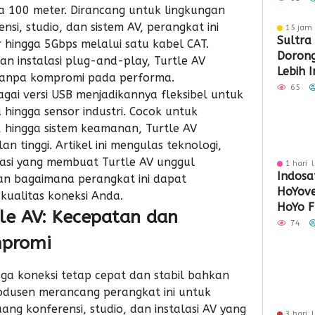
ga 100 meter. Dirancang untuk lingkungan
nsi, studio, dan sistem AV, perangkat ini
15 jam 
Sultra
hingga 5Gbps melalui satu kabel CAT.
Doron
an instalasi plug-and-play, Turtle AV
Lebih 
anpa kompromi pada performa.
Berday
65
agai versi USB menjadikannya fleksibel untuk
 hingga sensor industri. Cocok untuk
l, hingga sistem keamanan, Turtle AV
n tinggi. Artikel ini mengulas teknologi,
asi yang membuat Turtle AV unggul
1 hari 
Indosa
kan bagaimana perangkat ini dapat
HoYove
kualitas koneksi Anda.
HoYo F
le AV: Kecepatan dan
Dukun
74
mpromi
ga koneksi tetap cepat dan stabil bahkan
rodusen merancang perangkat ini untuk
uang konferensi
, studio, dan instalasi AV yang
3 hari 