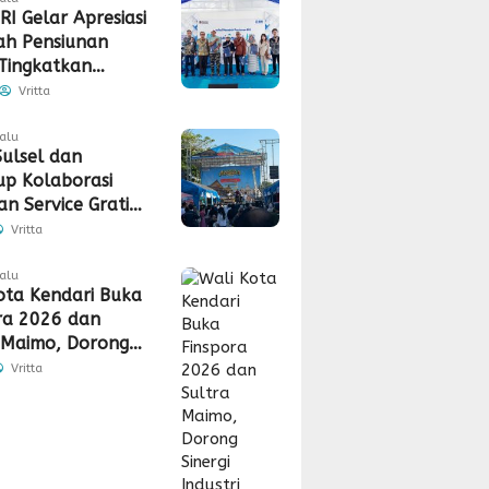
RI Gelar Apresiasi
h Pensiunan
Tingkatkan
tas dan
Vritta
laman Layanan
lalu
ulsel dan
up Kolaborasi
n Service Gratis,
n, hingga
Vritta
uran CSR
lalu
ota Kendari Buka
ra 2026 dan
 Maimo, Dorong
 Industri
Vritta
gan