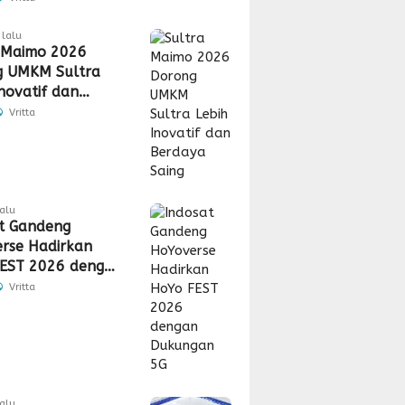
lalu
 Maimo 2026
g UMKM Sultra
Inovatif dan
a Saing
Vritta
lalu
t Gandeng
rse Hadirkan
EST 2026 dengan
gan 5G
Vritta
lalu