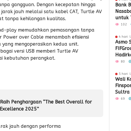
anpa gangguan. Dengan kecepatan hingga
Bank B
Nasaba
arak jauh melalui satu kabel CAT, Turtle AV
untuk 
t tanpa kehilangan kualitas.
Loyali
102
-and-play memudahkan pemasangan tanpa
Penga
r Power over Cable menambah efisiensi
4 hari 
Asmo S
 yang mengoperasikan kedua unit.
FIFGro
rbagai versi USB memberi Turtle AV
Hadirka
gai kebutuhan perangkat.
Hibura
80
Penyal
5 hari 
Wali K
Finspo
Sultra
Sinergi
69
) Raih Penghargaan “The Best Overall for
Keuan
Excellence 2025”
arak jauh
dengan performa