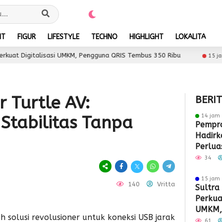
NT
FIGUR
LIFESTYLE
TECHNO
HIGHLIGHT
LOKALITA
alisasi UMKM, Pengguna QRIS Tembus 350 Ribu
Sul
15 jam lalu
 Turtle AV:
BERI
14 jam 
Stabilitas Tanpa
Pempro
Hadirk
Perlua
Pasar 
34
15 jam 
140
Vritta
Sultra
Perkuat
UMKM,
h solusi revolusioner untuk koneksi USB jarak
Tembus
61