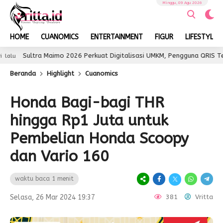
Minggu, 09 Agu 2026
HOME
CUANOMICS
ENTERTAINMENT
FIGUR
LIFESTYLE
ra Maimo 2026 Perkuat Digitalisasi UMKM, Pengguna QRIS Tembus 350 R
Beranda
Highlight
Cuanomics
Honda Bagi-bagi THR
hingga Rp1 Juta untuk
Pembelian Honda Scoopy
dan Vario 160
waktu baca 1 menit
Selasa, 26 Mar 2024 19:37
381
Vritta