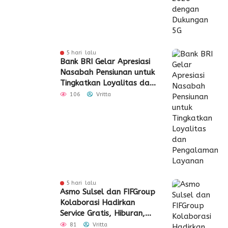
5 hari lalu
Bank BRI Gelar Apresiasi
Nasabah Pensiunan untuk
Tingkatkan Loyalitas dan
Pengalaman Layanan
106
Vritta
5 hari lalu
Asmo Sulsel dan FIFGroup
Kolaborasi Hadirkan
Service Gratis, Hiburan,
hingga Penyaluran CSR
81
Vritta