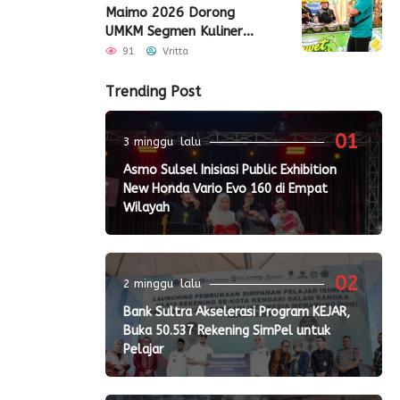
Maimo 2026 Dorong
UMKM Segmen Kuliner
Perluas Akses Pasar
91
Vritta
Trending Post
01
3 minggu lalu
Asmo Sulsel Inisiasi Public Exhibition
New Honda Vario Evo 160 di Empat
Wilayah
02
2 minggu lalu
Bank Sultra Akselerasi Program KEJAR,
Buka 50.537 Rekening SimPel untuk
Pelajar