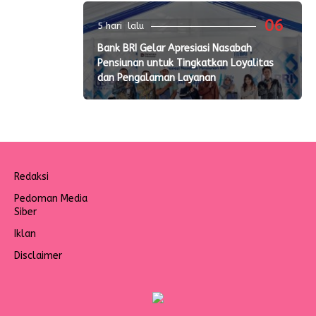
06
5 hari lalu
Bank BRI Gelar Apresiasi Nasabah
Pensiunan untuk Tingkatkan Loyalitas
dan Pengalaman Layanan
Redaksi
Pedoman Media
Siber
Iklan
Disclaimer