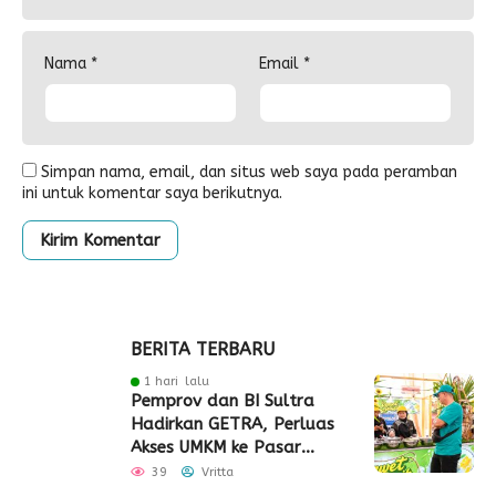
Nama
*
Email
*
Simpan nama, email, dan situs web saya pada peramban
ini untuk komentar saya berikutnya.
BERITA TERBARU
1 hari lalu
Pemprov dan BI Sultra
Hadirkan GETRA, Perluas
Akses UMKM ke Pasar
Global
39
Vritta