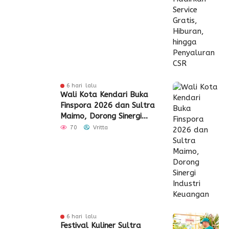
6 hari lalu
Wali Kota Kendari Buka
Finspora 2026 dan Sultra
Maimo, Dorong Sinergi
Industri Keuangan
70
Vritta
6 hari lalu
Festival Kuliner Sultra