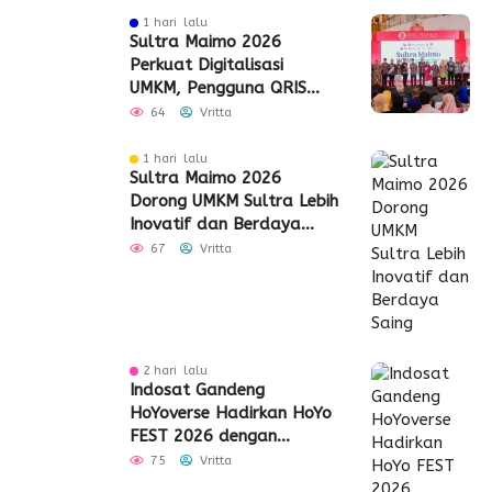
1 hari lalu
Sultra Maimo 2026
Perkuat Digitalisasi
UMKM, Pengguna QRIS
Tembus 350 Ribu
64
Vritta
1 hari lalu
Sultra Maimo 2026
Dorong UMKM Sultra Lebih
Inovatif dan Berdaya
Saing
67
Vritta
2 hari lalu
Indosat Gandeng
HoYoverse Hadirkan HoYo
FEST 2026 dengan
Dukungan 5G
75
Vritta