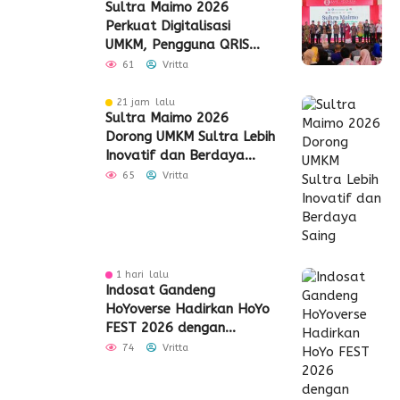
Sultra Maimo 2026
Perkuat Digitalisasi
UMKM, Pengguna QRIS
Tembus 350 Ribu
61
Vritta
21 jam lalu
Sultra Maimo 2026
Dorong UMKM Sultra Lebih
Inovatif dan Berdaya
Saing
65
Vritta
1 hari lalu
Indosat Gandeng
HoYoverse Hadirkan HoYo
FEST 2026 dengan
Dukungan 5G
74
Vritta