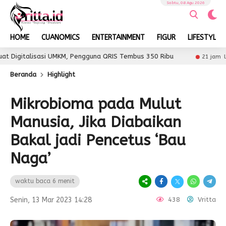
Sabtu, 08 Agu 2026
HOME
CUANOMICS
ENTERTAINMENT
FIGUR
LIFESTYLE
 UMKM, Pengguna QRIS Tembus 350 Ribu
Sultra Mai
21 jam lalu
Beranda
Highlight
Mikrobioma pada Mulut
Manusia, Jika Diabaikan
Bakal jadi Pencetus ‘Bau
Naga’
waktu baca 6 menit
Senin, 13 Mar 2023 14:28
438
Vritta