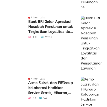
4 hari lalu
Bank BRI Gelar Apresiasi
Nasabah Pensiunan untuk
Tingkatkan Loyalitas dan
Pengalaman Layanan
103
Vritta
4 hari lalu
Asmo Sulsel dan FIFGroup
Kolaborasi Hadirkan
Service Gratis, Hiburan,
hingga Penyaluran CSR
80
Vritta