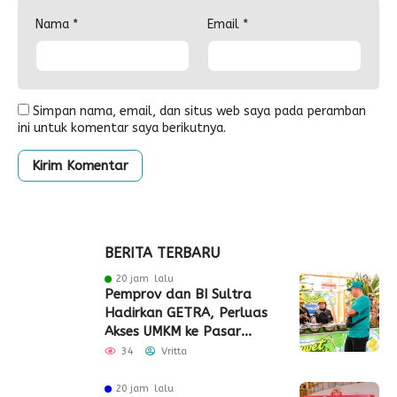
Nama
*
Email
*
Simpan nama, email, dan situs web saya pada peramban
ini untuk komentar saya berikutnya.
BERITA TERBARU
20 jam lalu
Pemprov dan BI Sultra
Hadirkan GETRA, Perluas
Akses UMKM ke Pasar
Global
34
Vritta
20 jam lalu