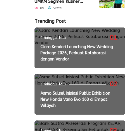
UMKM Segmen Kuliner
Perluas Akses Pasar
89
Vritta
Trending Post
01
4 minggu lalu
Claro Kendari Launching New Wedding
Package 2026, Perkuat Kolaborasi
dengan Vendor
02
3 minggu lalu
Asmo Sulsel Inisiasi Public Exhibition
New Honda Vario Evo 160 di Empat
Wilayah
03
2 minggu lalu