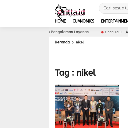
HOME
CUANOMICS
ENTERTAINME
Tingkatkan Loyalitas dan Pengalaman Layanan
Asmo 
1 hari lalu
Beranda
nikel
Tag : nikel