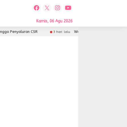
Kamis, 06 Agu 2026
ga Penyaluran CSR
Wali Kota Kendari Buka Finspora 
3 hari lalu