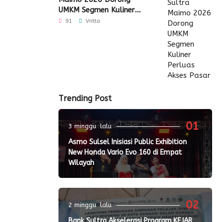
UMKM Segmen Kuliner
Perluas Akses Pasar
91
Vritta
Trending Post
01
3 minggu lalu
Asmo Sulsel Inisiasi Public Exhibition
New Honda Vario Evo 160 di Empat
Wilayah
02
2 minggu lalu
Bank Sultra Akselerasi Program KEJAR,