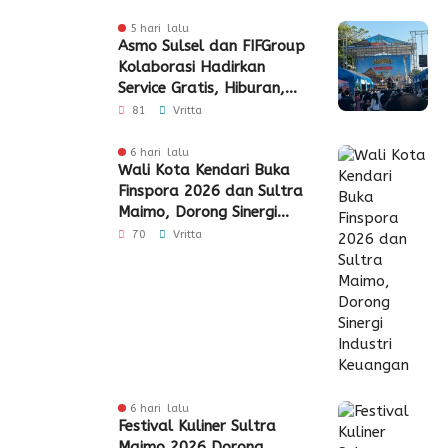
5 hari lalu
Asmo Sulsel dan FIFGroup
Kolaborasi Hadirkan
Service Gratis, Hiburan,
hingga Penyaluran CSR
81
Vritta
6 hari lalu
Wali Kota Kendari Buka
Finspora 2026 dan Sultra
Maimo, Dorong Sinergi
Industri Keuangan
70
Vritta
6 hari lalu
Festival Kuliner Sultra
Maimo 2026 Dorong