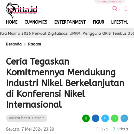
Minggu, 09 Agu 2026
HOME
CUANOMICS
ENTERTAINMENT
FIGUR
LIFESTYLE
26 Perkuat Digitalisasi UMKM, Pengguna QRIS Tembus 350 Ribu
Beranda
Ragam
Ceria Tegaskan
Komitmennya Mendukung
Industri Nikel Berkelanjutan
di Konferensi Nikel
Internasional
waktu baca 3 menit
Selasa, 7 Mei 2024 23:29
275
Vritta