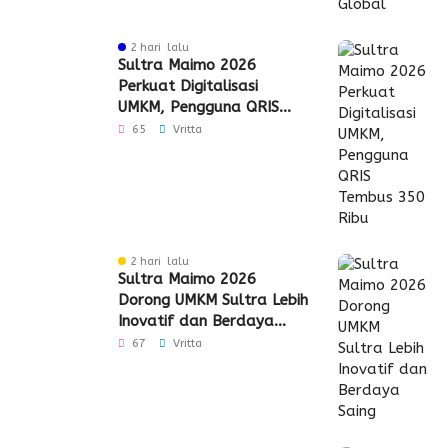
2 hari lalu
Sultra Maimo 2026
Perkuat Digitalisasi
UMKM, Pengguna QRIS
Tembus 350 Ribu
65
Vritta
2 hari lalu
Sultra Maimo 2026
Dorong UMKM Sultra Lebih
Inovatif dan Berdaya
Saing
67
Vritta