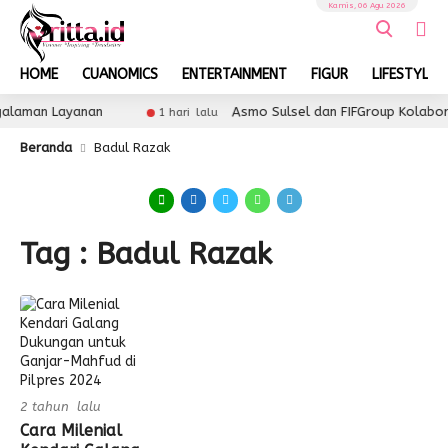
Kamis, 06 Agu 2026
HOME
CUANOMICS
ENTERTAINMENT
FIGUR
LIFESTYLE
galaman Layanan
Asmo Sulsel dan FIFGroup Kolaboras
1 hari lalu
Beranda
Badul Razak
Tag : Badul Razak
2 tahun lalu
Cara Milenial