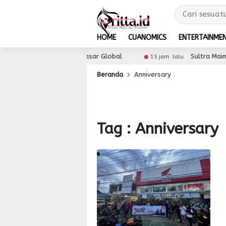
HOME
CUANOMICS
ENTERTAINME
erluas Akses UMKM ke Pasar Global
Sultra Maimo 
15 jam lalu
Beranda
Anniversary
Tag : Anniversary