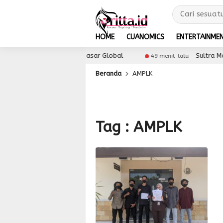
HOME
CUANOMICS
ENTERTAINME
Perluas Akses UMKM ke Pasar Global
Sultra Maim
49 menit lalu
Beranda
AMPLK
Tag : AMPLK