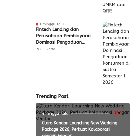
1 minggu lalu
Fintech Lending dan
Perusahaan Pembiayaan
Dominasi Pengaduan
Konsumen di Sultra
95
Vritta
Semester I 2026
Trending Post
01
4 minggu lalu
Claro Kendari Launching New Wedding
Package 2026, Perkuat Kolaborasi
dengan Vendor