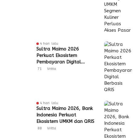
4 hari lalu
Sultra Maimo 2026
Perkuat Ekosistem
Pembayaran Digital
Berbasis QRIS
71
Vritta
4 hari lalu
Sultra Maimo 2026, Bank
Indonesia Perkuat
Ekosistem UMKM dan QRIS
88
Vritta