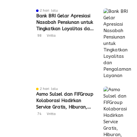
2 hari lalu
Bank BRI Gelar Apresiasi
Nasabah Pensiunan untuk
Tingkatkan Loyalitas dan
Pengalaman Layanan
98
Vritta
2 hari lalu
Asmo Sulsel dan FIFGroup
Kolaborasi Hadirkan
Service Gratis, Hiburan,
hingga Penyaluran CSR
74
Vritta