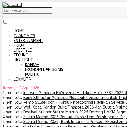
HOME
CUANOMICS
ENTERTAINMENT
FIGUR
LIFESTYLE
TECHNO
HIGHLIGHT
DAERAH
EKONOMI DAN BISNIS
POLITIK
LOKALITA
Jumat, 07 Agu 2026
6 jam lalu
Indosat Gandeng HoYoverse Hadirkan HoYo FEST 2026 
2 hari lalu
Bank BRI Gelar Apresiasi Nasabah Pensiunan untuk Tin
2 hari lalu
Asmo Sulsel dan FIFGroup Kolaborasi Hadirkan Service G
4 hari lalu
Wali Kota Kendari Buka Finspora 2026 dan Sultra Maimo
4 hari lalu
Festival Kuliner Sultra Maimo 2026 Dorong UMKM Segme
4 hari lalu
Sultra Maimo 2026 Perkuat Ekosistem Pembayaran Digit
4 hari lalu
Sultra Maimo 2026, Bank Indonesia Perkuat Ekosistem
1 minggu lalu
Fintech Lending dan Perusahaan Pembiayaan Domin