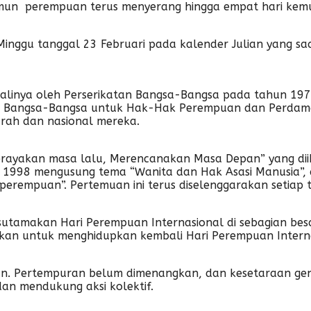
Namun perempuan terus menyerang hingga empat hari kemu
inggu tanggal 23 Februari pada kalender Julian yang saat
 kalinya oleh Perserikatan Bangsa-Bangsa pada tahun 1
n Bangsa-Bangsa untuk Hak-Hak Perempuan dan Perdamaia
arah dan nasional mereka.
yakan masa lalu, Merencanakan Masa Depan” yang dii
 1998 mengusung tema “Wanita dan Hak Asasi Manusia”,
rempuan”. Pertemuan ini terus diselenggarakan setiap ta
sutamakan Hari Perempuan Internasional di sebagian besa
lukan untuk menghidupkan kembali Hari Perempuan Inter
ukan. Pertempuran belum dimenangkan, dan kesetaraan ge
an mendukung aksi kolektif.