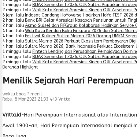
1 minggu lalu
BIJAK Semester I 2026: OJK Sultra Paparkan Strat
2 minggu lalu
Wali Kota Kendari Apresiasi Kinerja OJK Akselerasi 
6 jam lalu
Indosat Gandeng HoYoverse Hadirkan HoYo FEST 2026 
2 hari lalu
Bank BRI Gelar Apresiasi Nasabah Pensiunan untuk Tin
2 hari lalu
Asmo Sulsel dan FIFGroup Kolaborasi Hadirkan Service G
4 hari lalu
Wali Kota Kendari Buka Finspora 2026 dan Sultra Maimo
4 hari lalu
Festival Kuliner Sultra Maimo 2026 Dorong UMKM Segme
4 hari lalu
Sultra Maimo 2026 Perkuat Ekosistem Pembayaran Digit
4 hari lalu
Sultra Maimo 2026, Bank Indonesia Perkuat Ekosistem
1 minggu lalu
Fintech Lending dan Perusahaan Pembiayaan Domin
1 minggu lalu
BIJAK Semester I 2026: OJK Sultra Paparkan Strat
2 minggu lalu
Wali Kota Kendari Apresiasi Kinerja OJK Akselerasi 
Beranda
Highlight
Menilik Sejarah Hari Perempuan 
waktu baca 7 menit
Rabu, 8 Mar 2023 21:33
443
Vritta
Vritta.id-
Hari Perempuan Internasional atau Internation
Awal 1900-an, Hari Perempuan Internasional menjadi ma
Baca Juga