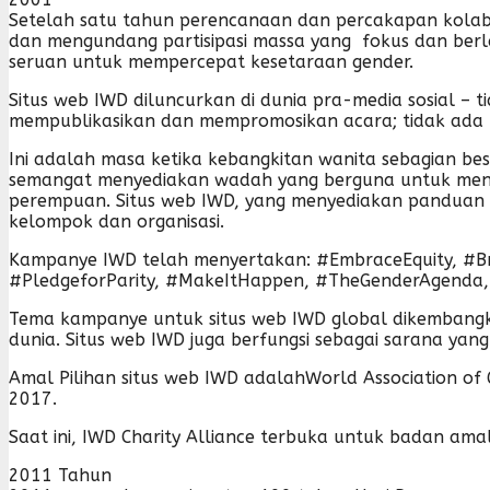
Setelah satu tahun perencanaan dan percakapan kolabo
dan mengundang partisipasi massa yang fokus dan ber
seruan untuk mempercepat kesetaraan gender.
Situs web IWD diluncurkan di dunia pra-media sosial –
mempublikasikan dan mempromosikan acara; tidak ada In
Ini adalah masa ketika kebangkitan wanita sebagian be
semangat menyediakan wadah yang berguna untuk mendor
perempuan. Situs web IWD, yang menyediakan panduan
kelompok dan organisasi.
Kampanye IWD telah menyertakan: #EmbraceEquity, #Br
#PledgeforParity, #MakeItHappen, #TheGenderAgenda, 
Tema kampanye untuk situs web IWD global dikembangka
dunia. Situs web IWD juga berfungsi sebagai sarana ya
Amal Pilihan situs web IWD adalahWorld Association of G
2017.
Saat ini, IWD Charity Alliance terbuka untuk badan am
2011 Tahun