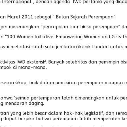
Internasional , dengan agenda IWD pertama yang diada
an Maret 2011 sebagai ” Bulan Sejarah Perempuan”.
gan merenungkan “pencapaian luar biasa perempuan” d
rkan “100 Women Initiative: Empowering Women and Girls t
n pawai melintasi salah satu jembatan ikonik London un
vitas IWD ekstensif. Banyak selebritas dan pemimpin bisn
elompok di mana-mana.
geseran sikap, baik dalam pemikiran perempuan maupun 
 bahwa ‘semua pertempuran telah dimenangkan untuk pe
ng mendarah daging.
aan yang lebih besar dalam hak-hak legislatif, dan sema
 dapat berpikir bahwa perempuan telah memperoleh kese