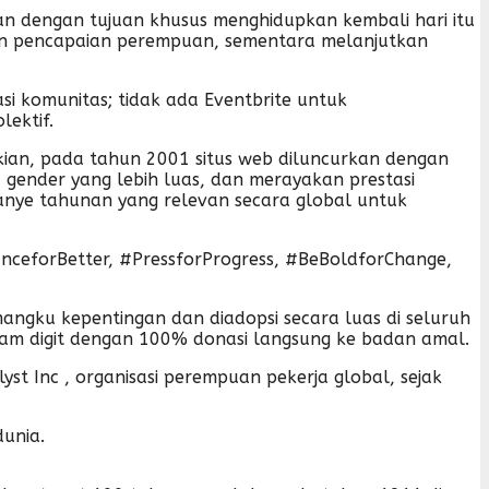
n dengan tujuan khusus menghidupkan kembali hari itu
kan pencapaian perempuan, sementara melanjutkan
i komunitas; tidak ada Eventbrite untuk
ektif.
kian, pada tahun 2001 situs web diluncurkan dengan
gender yang lebih luas, dan merayakan prestasi
nye tahunan yang relevan secara global untuk
ceforBetter, #PressforProgress, #BeBoldforChange,
ngku kepentingan dan diadopsi secara luas di seluruh
enam digit dengan 100% donasi langsung ke badan amal.
yst Inc , organisasi perempuan pekerja global, sejak
dunia.