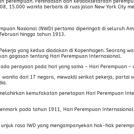
angan perempuan. Penindasan dan ketidaksetaraan perem
5.000 wanita berbaris di ruas jalan New York City menun
rempuan Nasional (NWD) pertama diperingati di seluruh A
Februari hingga tahun 1913.
Pekerja yang kedua diadakan di Kopenhagen. Seorang wan
kan gagasan tentang Hari Perempuan Internasional.
us ada perayaan pada hari yang sama – Hari Perempuan –
0 wanita dari 17 negara, mewakili serikat pekerja, partai 
ia.
melahirkan kemufakatan penetapan Hari Perempuan Inte
Denmark pada tahun 1911, Hari Perempuan Internasional 
iri unjuk rasa IWD yang mengampanyekan hak-hak perempu