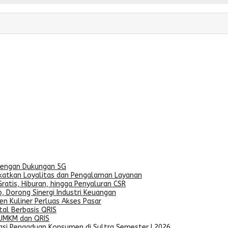
dengan Dukungan 5G
gkatkan Loyalitas dan Pengalaman Layanan
ratis, Hiburan, hingga Penyaluran CSR
, Dorong Sinergi Industri Keuangan
n Kuliner Perluas Akses Pasar
al Berbasis QRIS
 UMKM dan QRIS
asi Pengaduan Konsumen di Sultra Semester I 2026