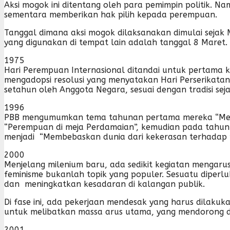
Aksi mogok ini ditentang oleh para pemimpin politik. 
sementara memberikan hak pilih kepada perempuan.
Tanggal dimana aksi mogok dilaksanakan dimulai sejak M
yang digunakan di tempat lain adalah tanggal 8 Maret.
1975
Hari Perempuan Internasional ditandai untuk pertama
mengadopsi resolusi yang menyatakan Hari Perserikata
setahun oleh Anggota Negara, sesuai dengan tradisi sej
1996
PBB mengumumkan tema tahunan pertama mereka “Mera
“Perempuan di meja Perdamaian”, kemudian pada tahun
menjadi “Membebaskan dunia dari kekerasan terhadap pe
2000
Menjelang milenium baru, ada sedikit kegiatan mengaru
feminisme bukanlah topik yang populer. Sesuatu diper
dan meningkatkan kesadaran di kalangan publik.
Di fase ini, ada pekerjaan mendesak yang harus dilak
untuk melibatkan massa arus utama, yang mendorong d
2001