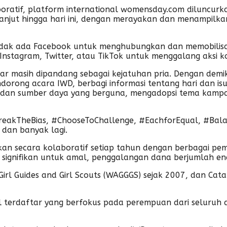
ratif, platform international womensday.com diluncurka
lanjut hingga hari ini, dengan merayakan dan menampil
 tidak ada Facebook untuk menghubungkan dan memobilisas
stagram, Twitter, atau TikTok untuk menggalang aksi kol
sar masih dipandang sebagai kejatuhan pria. Dengan demi
ong acara IWD, berbagi informasi tentang hari dan isu 
 dan sumber daya yang berguna, mengadopsi tema kampa
eakTheBias, #ChooseToChallenge, #EachforEqual, #Balan
dan banyak lagi.
n secara kolaboratif setiap tahun dengan berbagai pema
ng signifikan untuk amal, penggalangan dana berjumlah 
irl Guides and Girl Scouts (WAGGGS) sejak 2007, dan Catal
al terdaftar yang berfokus pada perempuan dari seluruh 