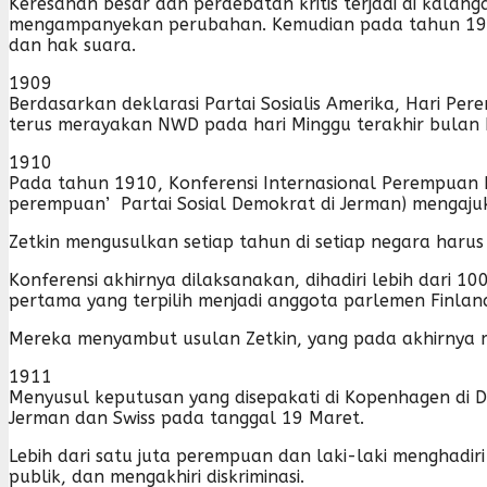
Keresahan besar dan perdebatan kritis terjadi di kal
mengampanyekan perubahan. Kemudian pada tahun 1908, 1
dan hak suara.
1909
Berdasarkan deklarasi Partai Sosialis Amerika, Hari Pe
terus merayakan NWD pada hari Minggu terakhir bulan 
1910
Pada tahun 1910, Konferensi Internasional Perempuan 
perempuan’ Partai Sosial Demokrat di Jerman) mengaju
Zetkin mengusulkan setiap tahun di setiap negara har
Konferensi akhirnya dilaksanakan, dihadiri lebih dari 10
pertama yang terpilih menjadi anggota parlemen Finland
Mereka menyambut usulan Zetkin, yang pada akhirnya 
1911
Menyusul keputusan yang disepakati di Kopenhagen di 
Jerman dan Swiss pada tanggal 19 Maret.
Lebih dari satu juta perempuan dan laki-laki menghad
publik, dan mengakhiri diskriminasi.