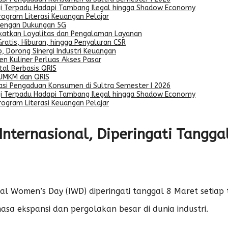
egi Terpadu Hadapi Tambang Ilegal hingga Shadow Economy
Program Literasi Keuangan Pelajar
dengan Dukungan 5G
gkatkan Loyalitas dan Pengalaman Layanan
ratis, Hiburan, hingga Penyaluran CSR
, Dorong Sinergi Industri Keuangan
n Kuliner Perluas Akses Pasar
al Berbasis QRIS
 UMKM dan QRIS
asi Pengaduan Konsumen di Sultra Semester I 2026
egi Terpadu Hadapi Tambang Ilegal hingga Shadow Economy
Program Literasi Keuangan Pelajar
Internasional, Diperingati Tangg
al Women’s Day (IWD) diperingati tanggal 8 Maret setiap
sa ekspansi dan pergolakan besar di dunia industri.