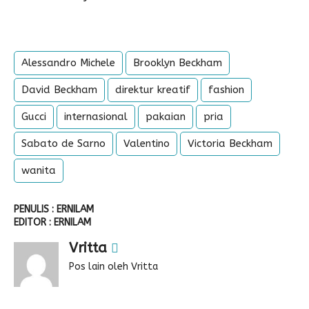
Alessandro Michele
Brooklyn Beckham
David Beckham
direktur kreatif
fashion
Gucci
internasional
pakaian
pria
Sabato de Sarno
Valentino
Victoria Beckham
wanita
PENULIS : ERNILAM
EDITOR : ERNILAM
Vritta
Pos lain oleh Vritta