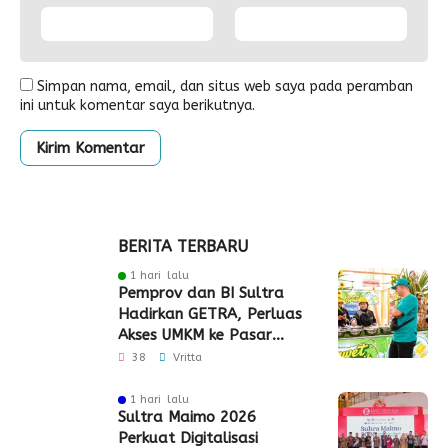
Simpan nama, email, dan situs web saya pada peramban
ini untuk komentar saya berikutnya.
BERITA TERBARU
1 hari lalu
Pemprov dan BI Sultra
Hadirkan GETRA, Perluas
Akses UMKM ke Pasar
Global
38
Vritta
1 hari lalu
Sultra Maimo 2026
Perkuat Digitalisasi