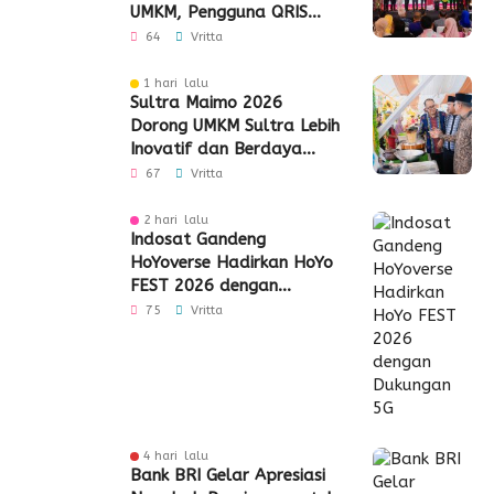
UMKM, Pengguna QRIS
Tembus 350 Ribu
64
Vritta
1 hari lalu
Sultra Maimo 2026
Dorong UMKM Sultra Lebih
Inovatif dan Berdaya
Saing
67
Vritta
2 hari lalu
Indosat Gandeng
HoYoverse Hadirkan HoYo
FEST 2026 dengan
Dukungan 5G
75
Vritta
4 hari lalu
Bank BRI Gelar Apresiasi