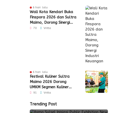
6 hari lalu
Wali Kota Kendari Buka
Finspora 2026 dan Sultra
Maimo, Dorong Sinergi
Industri Keuangan
70
Vritta
6 hari lalu
Festival Kuliner Sultra
Maimo 2026 Dorong
UMKM Segmen Kuliner
Perluas Akses Pasar
91
Vritta
Trending Post