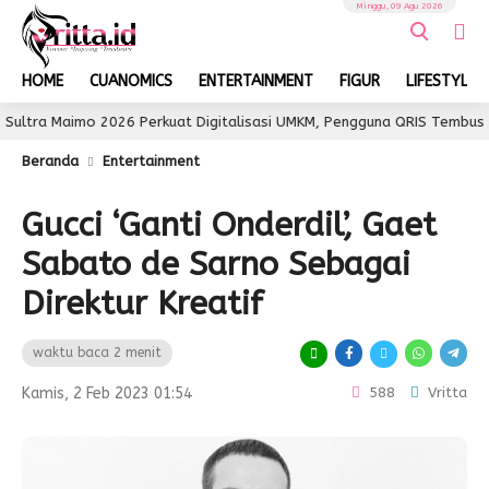
Minggu, 09 Agu 2026
HOME
CUANOMICS
ENTERTAINMENT
FIGUR
LIFESTYLE
imo 2026 Perkuat Digitalisasi UMKM, Pengguna QRIS Tembus 350 Ribu
Beranda
Entertainment
Gucci ‘Ganti Onderdil’, Gaet
Sabato de Sarno Sebagai
Direktur Kreatif
waktu baca 2 menit
Kamis, 2 Feb 2023 01:54
588
Vritta