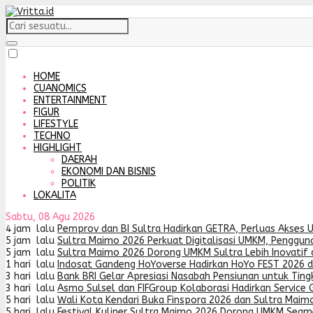
HOME
CUANOMICS
ENTERTAINMENT
FIGUR
LIFESTYLE
TECHNO
HIGHLIGHT
DAERAH
EKONOMI DAN BISNIS
POLITIK
LOKALITA
Sabtu, 08 Agu 2026
4 jam lalu
Pemprov dan BI Sultra Hadirkan GETRA, Perluas Akses 
5 jam lalu
Sultra Maimo 2026 Perkuat Digitalisasi UMKM, Penggun
5 jam lalu
Sultra Maimo 2026 Dorong UMKM Sultra Lebih Inovatif 
1 hari lalu
Indosat Gandeng HoYoverse Hadirkan HoYo FEST 2026 
3 hari lalu
Bank BRI Gelar Apresiasi Nasabah Pensiunan untuk Tin
3 hari lalu
Asmo Sulsel dan FIFGroup Kolaborasi Hadirkan Service G
5 hari lalu
Wali Kota Kendari Buka Finspora 2026 dan Sultra Maimo
5 hari lalu
Festival Kuliner Sultra Maimo 2026 Dorong UMKM Segme