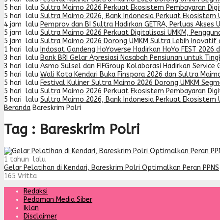
5 hari lalu
Sultra Maimo 2026 Perkuat Ekosistem Pembayaran Digit
5 hari lalu
Sultra Maimo 2026, Bank Indonesia Perkuat Ekosistem
4 jam lalu
Pemprov dan BI Sultra Hadirkan GETRA, Perluas Akses 
5 jam lalu
Sultra Maimo 2026 Perkuat Digitalisasi UMKM, Penggun
5 jam lalu
Sultra Maimo 2026 Dorong UMKM Sultra Lebih Inovatif 
1 hari lalu
Indosat Gandeng HoYoverse Hadirkan HoYo FEST 2026 
3 hari lalu
Bank BRI Gelar Apresiasi Nasabah Pensiunan untuk Tin
3 hari lalu
Asmo Sulsel dan FIFGroup Kolaborasi Hadirkan Service G
5 hari lalu
Wali Kota Kendari Buka Finspora 2026 dan Sultra Maimo
5 hari lalu
Festival Kuliner Sultra Maimo 2026 Dorong UMKM Segme
5 hari lalu
Sultra Maimo 2026 Perkuat Ekosistem Pembayaran Digit
5 hari lalu
Sultra Maimo 2026, Bank Indonesia Perkuat Ekosistem
Beranda
Bareskrim Polri
Tag : Bareskrim Polri
1 tahun lalu
Gelar Pelatihan di Kendari, Bareskrim Polri Optimalkan Peran PPNS
165
Vritta
Redaksi
Pedoman Media Siber
Iklan
Disclaimer