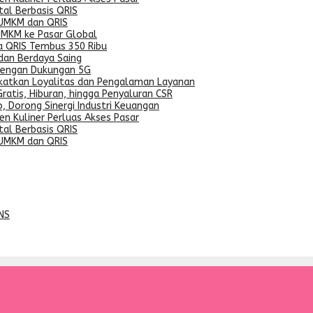
al Berbasis QRIS
 UMKM dan QRIS
UMKM ke Pasar Global
a QRIS Tembus 350 Ribu
dan Berdaya Saing
dengan Dukungan 5G
gkatkan Loyalitas dan Pengalaman Layanan
ratis, Hiburan, hingga Penyaluran CSR
, Dorong Sinergi Industri Keuangan
n Kuliner Perluas Akses Pasar
al Berbasis QRIS
 UMKM dan QRIS