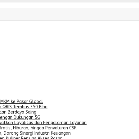
UMKM ke Pasar Global
a QRIS Tembus 350 Ribu
dan Berdaya Saing
dengan Dukungan 5G
gkatkan Loyalitas dan Pengalaman Layanan
ratis, Hiburan, hingga Penyaluran CSR
, Dorong Sinergi Industri Keuangan
n Kuliner Perluas Akses Pasar