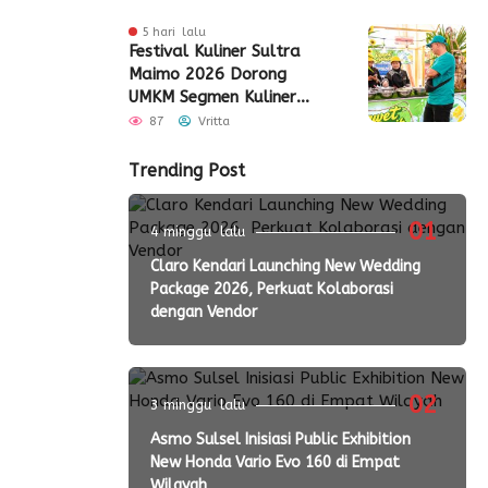
5 hari lalu
Festival Kuliner Sultra
Maimo 2026 Dorong
UMKM Segmen Kuliner
Perluas Akses Pasar
87
Vritta
Trending Post
01
4 minggu lalu
Claro Kendari Launching New Wedding
Package 2026, Perkuat Kolaborasi
dengan Vendor
02
3 minggu lalu
Asmo Sulsel Inisiasi Public Exhibition
New Honda Vario Evo 160 di Empat
Wilayah