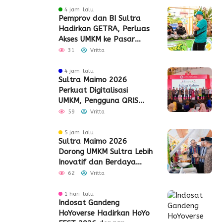
4 jam lalu
Pemprov dan BI Sultra
Hadirkan GETRA, Perluas
Akses UMKM ke Pasar
Global
31
Vritta
4 jam lalu
Sultra Maimo 2026
Perkuat Digitalisasi
UMKM, Pengguna QRIS
Tembus 350 Ribu
59
Vritta
5 jam lalu
Sultra Maimo 2026
Dorong UMKM Sultra Lebih
Inovatif dan Berdaya
Saing
62
Vritta
1 hari lalu
Indosat Gandeng
HoYoverse Hadirkan HoYo