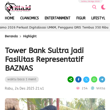
Sabtu, 08 Agu 2026
HOME
CUANOMICS
ENTERTAINMENT
FIGUR
LIFESTYLE
kuat Digitalisasi UMKM, Pengguna QRIS Tembus 350 Ribu
5 jam 
Beranda
Highlight
Tower Bank Sultra jadi
Fasilitas Representatif
BAZNAS
waktu baca 1 menit
Rabu, 24 Des 2025 21:41
254
Vritta