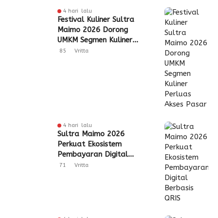
4 hari lalu
Festival Kuliner Sultra
Maimo 2026 Dorong
UMKM Segmen Kuliner
Perluas Akses Pasar
85
Vritta
4 hari lalu
Sultra Maimo 2026
Perkuat Ekosistem
Pembayaran Digital
Berbasis QRIS
71
Vritta