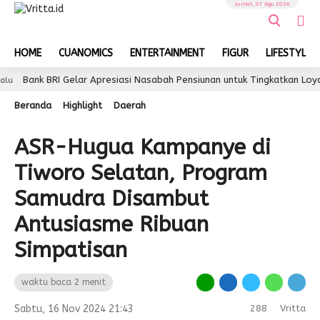
Jumat, 07 Agu 2026
HOME
CUANOMICS
ENTERTAINMENT
FIGUR
LIFESTYLE
ank BRI Gelar Apresiasi Nasabah Pensiunan untuk Tingkatkan Loyalitas
Beranda
Highlight
Daerah
ASR-Hugua Kampanye di
Tiworo Selatan, Program
Samudra Disambut
Antusiasme Ribuan
Simpatisan
waktu baca 2 menit
Sabtu, 16 Nov 2024 21:43
288
Vritta