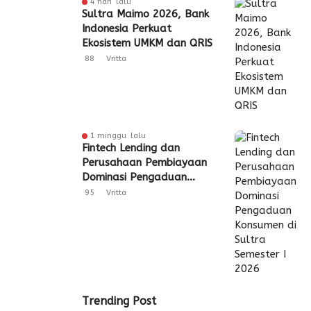
4 hari lalu
Sultra Maimo 2026, Bank
Indonesia Perkuat
Ekosistem UMKM dan QRIS
88
Vritta
1 minggu lalu
Fintech Lending dan
Perusahaan Pembiayaan
Dominasi Pengaduan
Konsumen di Sultra
95
Vritta
Semester I 2026
Trending Post