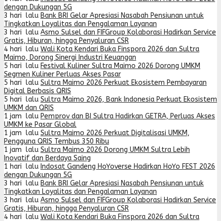
dengan Dukungan 5G
3 hari lalu
Bank BRI Gelar Apresiasi Nasabah Pensiunan untuk
Tingkatkan Loyalitas dan Pengalaman Layanan
3 hari lalu
Asmo Sulsel dan FIFGroup Kolaborasi Hadirkan Service
Gratis, Hiburan, hingga Penyaluran CSR
4 hari lalu
Wali Kota Kendari Buka Finspora 2026 dan Sultra
Maimo, Dorong Sinergi Industri Keuangan
5 hari lalu
Festival Kuliner Sultra Maimo 2026 Dorong UMKM
Segmen Kuliner Perluas Akses Pasar
5 hari lalu
Sultra Maimo 2026 Perkuat Ekosistem Pembayaran
Digital Berbasis QRIS
5 hari lalu
Sultra Maimo 2026, Bank Indonesia Perkuat Ekosistem
UMKM dan QRIS
1 jam lalu
Pemprov dan BI Sultra Hadirkan GETRA, Perluas Akses
UMKM ke Pasar Global
1 jam lalu
Sultra Maimo 2026 Perkuat Digitalisasi UMKM,
Pengguna QRIS Tembus 350 Ribu
1 jam lalu
Sultra Maimo 2026 Dorong UMKM Sultra Lebih
Inovatif dan Berdaya Saing
1 hari lalu
Indosat Gandeng HoYoverse Hadirkan HoYo FEST 2026
dengan Dukungan 5G
3 hari lalu
Bank BRI Gelar Apresiasi Nasabah Pensiunan untuk
Tingkatkan Loyalitas dan Pengalaman Layanan
3 hari lalu
Asmo Sulsel dan FIFGroup Kolaborasi Hadirkan Service
Gratis, Hiburan, hingga Penyaluran CSR
4 hari lalu
Wali Kota Kendari Buka Finspora 2026 dan Sultra