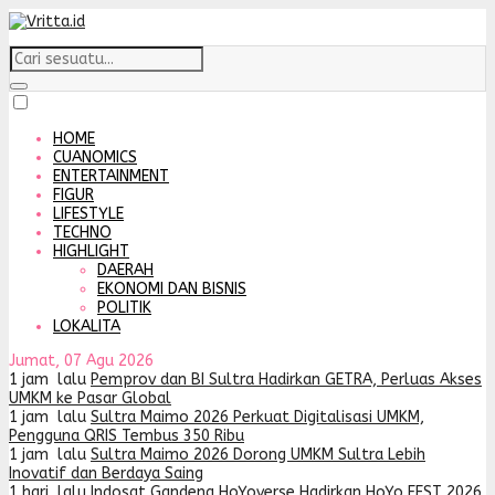
HOME
CUANOMICS
ENTERTAINMENT
FIGUR
LIFESTYLE
TECHNO
HIGHLIGHT
DAERAH
EKONOMI DAN BISNIS
POLITIK
LOKALITA
Jumat, 07 Agu 2026
1 jam lalu
Pemprov dan BI Sultra Hadirkan GETRA, Perluas Akses
UMKM ke Pasar Global
1 jam lalu
Sultra Maimo 2026 Perkuat Digitalisasi UMKM,
Pengguna QRIS Tembus 350 Ribu
1 jam lalu
Sultra Maimo 2026 Dorong UMKM Sultra Lebih
Inovatif dan Berdaya Saing
1 hari lalu
Indosat Gandeng HoYoverse Hadirkan HoYo FEST 2026