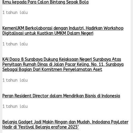
Ilmu kepada Para Calon Bintang Sepak Bola
1 tahun lalu
KemenUKM Berkolaborasi dengan Industri, Hadirkan Workshop
Digitalisasi untuk Kuatkan UMKM Dalam Negeri
1 tahun lalu
KAI Daop 8 Surabaya Dukung Kejaksaan Negeri Surabaya Atas
Penyitaan Rumah Dinas di Jalan Pacar Keling, No. 11, Surabaya
Sebagai Bagian Dari Komitmen Penyelamatan Aset
1 tahun lalu
Peran Resident Director dalam Mendirikan Bisnis di Indonesia
1 tahun lalu
Belanja Gadget Jadi Makin Ringan dan Mudah, Indodana PayLater
Hadir di ‘Festival Belanja erafone 2025’