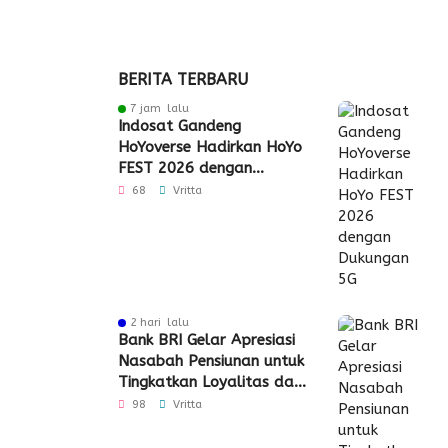
BERITA TERBARU
7 jam lalu
Indosat Gandeng
HoYoverse Hadirkan HoYo
FEST 2026 dengan
Dukungan 5G
68
Vritta
2 hari lalu
Bank BRI Gelar Apresiasi
Nasabah Pensiunan untuk
Tingkatkan Loyalitas dan
Pengalaman Layanan
98
Vritta