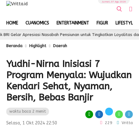
Jumat, 07 Agu 2026
HOME
CUANOMICS
ENTERTAINMENT
FIGUR
LIFESTYLE
lar Apresiasi Nasabah Pensiunan untuk Tingkatkan Loyalitas dan Penga
Beranda
Highlight
Daerah
Yudhi-Nirna Inisiasi 7
Program Menyala: Wujudkan
Kendari Sehat, Nyaman,
Bersih, Bebas Banjir
waktu baca 2 menit
Selasa, 1 Okt 2024 22:50
229
Vritta