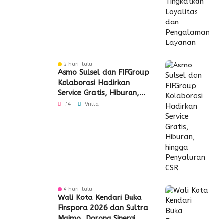
2 hari lalu
Asmo Sulsel dan FIFGroup
Kolaborasi Hadirkan
Service Gratis, Hiburan,
hingga Penyaluran CSR
74
Vritta
4 hari lalu
Wali Kota Kendari Buka
Finspora 2026 dan Sultra
Maimo, Dorong Sinergi