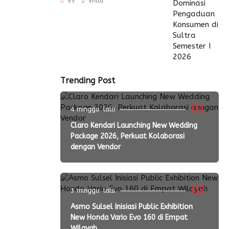
Konsumen di Sultra
95
Vritta
Semester I 2026
Trending Post
01
4 minggu lalu
Claro Kendari Launching New Wedding
Package 2026, Perkuat Kolaborasi
dengan Vendor
02
3 minggu lalu
Asmo Sulsel Inisiasi Public Exhibition
New Honda Vario Evo 160 di Empat
Wilayah