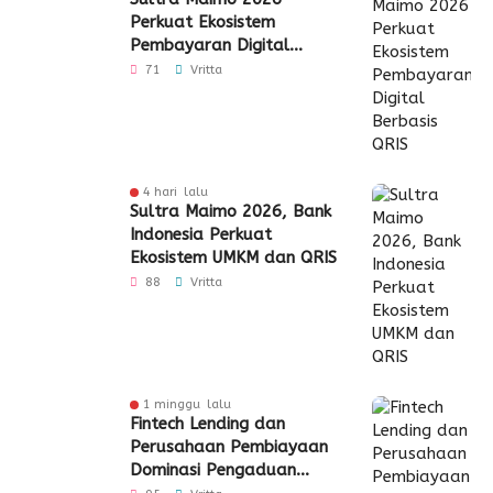
Perkuat Ekosistem
Pembayaran Digital
Berbasis QRIS
71
Vritta
4 hari lalu
Sultra Maimo 2026, Bank
Indonesia Perkuat
Ekosistem UMKM dan QRIS
88
Vritta
1 minggu lalu
Fintech Lending dan
Perusahaan Pembiayaan
Dominasi Pengaduan