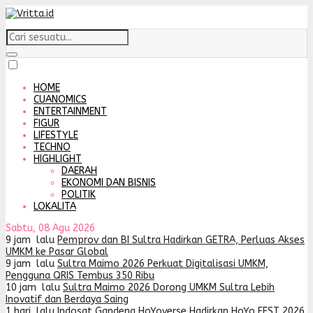
HOME
CUANOMICS
ENTERTAINMENT
FIGUR
LIFESTYLE
TECHNO
HIGHLIGHT
DAERAH
EKONOMI DAN BISNIS
POLITIK
LOKALITA
Sabtu, 08 Agu 2026
9 jam lalu
Pemprov dan BI Sultra Hadirkan GETRA, Perluas Akses
UMKM ke Pasar Global
9 jam lalu
Sultra Maimo 2026 Perkuat Digitalisasi UMKM,
Pengguna QRIS Tembus 350 Ribu
10 jam lalu
Sultra Maimo 2026 Dorong UMKM Sultra Lebih
Inovatif dan Berdaya Saing
1 hari lalu
Indosat Gandeng HoYoverse Hadirkan HoYo FEST 2026