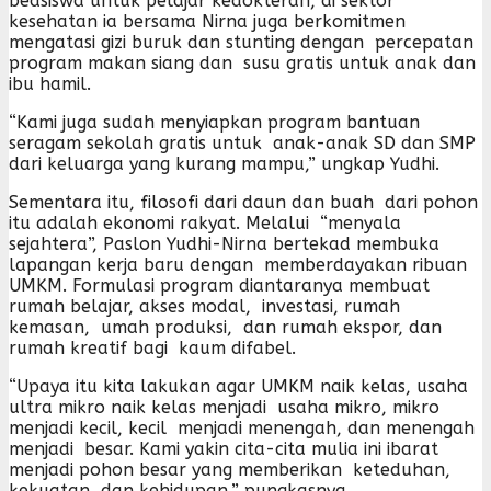
beasiswa untuk pelajar kedokteran, di sektor
kesehatan ia bersama Nirna juga berkomitmen
mengatasi gizi buruk dan stunting dengan percepatan
program makan siang dan susu gratis untuk anak dan
ibu hamil.
“Kami juga sudah menyiapkan program bantuan
seragam sekolah gratis untuk anak-anak SD dan SMP
dari keluarga yang kurang mampu,” ungkap Yudhi.
Sementara itu, filosofi dari daun dan buah dari pohon
itu adalah ekonomi rakyat. Melalui “menyala
sejahtera”, Paslon Yudhi-Nirna bertekad membuka
lapangan kerja baru dengan memberdayakan ribuan
UMKM. Formulasi program diantaranya membuat
rumah belajar, akses modal, investasi, rumah
kemasan, umah produksi, dan rumah ekspor, dan
rumah kreatif bagi kaum difabel.
“Upaya itu kita lakukan agar UMKM naik kelas, usaha
ultra mikro naik kelas menjadi usaha mikro, mikro
menjadi kecil, kecil menjadi menengah, dan menengah
menjadi besar. Kami yakin cita-cita mulia ini ibarat
menjadi pohon besar yang memberikan keteduhan,
kekuatan, dan kehidupan,” pungkasnya.