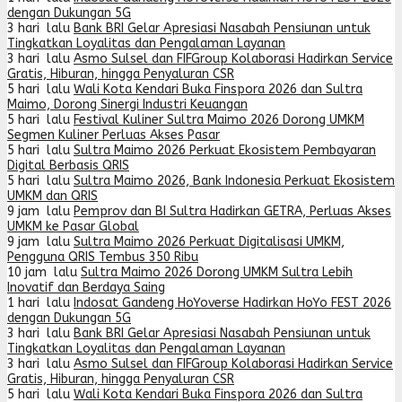
dengan Dukungan 5G
3 hari lalu
Bank BRI Gelar Apresiasi Nasabah Pensiunan untuk
Tingkatkan Loyalitas dan Pengalaman Layanan
3 hari lalu
Asmo Sulsel dan FIFGroup Kolaborasi Hadirkan Service
Gratis, Hiburan, hingga Penyaluran CSR
5 hari lalu
Wali Kota Kendari Buka Finspora 2026 dan Sultra
Maimo, Dorong Sinergi Industri Keuangan
5 hari lalu
Festival Kuliner Sultra Maimo 2026 Dorong UMKM
Segmen Kuliner Perluas Akses Pasar
5 hari lalu
Sultra Maimo 2026 Perkuat Ekosistem Pembayaran
Digital Berbasis QRIS
5 hari lalu
Sultra Maimo 2026, Bank Indonesia Perkuat Ekosistem
UMKM dan QRIS
9 jam lalu
Pemprov dan BI Sultra Hadirkan GETRA, Perluas Akses
UMKM ke Pasar Global
9 jam lalu
Sultra Maimo 2026 Perkuat Digitalisasi UMKM,
Pengguna QRIS Tembus 350 Ribu
10 jam lalu
Sultra Maimo 2026 Dorong UMKM Sultra Lebih
Inovatif dan Berdaya Saing
1 hari lalu
Indosat Gandeng HoYoverse Hadirkan HoYo FEST 2026
dengan Dukungan 5G
3 hari lalu
Bank BRI Gelar Apresiasi Nasabah Pensiunan untuk
Tingkatkan Loyalitas dan Pengalaman Layanan
3 hari lalu
Asmo Sulsel dan FIFGroup Kolaborasi Hadirkan Service
Gratis, Hiburan, hingga Penyaluran CSR
5 hari lalu
Wali Kota Kendari Buka Finspora 2026 dan Sultra