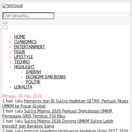
HOME
CUANOMICS
ENTERTAINMENT
FIGUR
LIFESTYLE
TECHNO
HIGHLIGHT
DAERAH
EKONOMI DAN BISNIS
POLITIK
LOKALITA
Minggu, 09 Agu 2026
1 hari lalu
Pemprov dan BI Sultra Hadirkan GETRA, Perluas Akses
UMKM ke Pasar Global
1 hari lalu
Sultra Maimo 2026 Perkuat Digitalisasi UMKM,
Pengguna QRIS Tembus 350 Ribu
1 hari lalu
Sultra Maimo 2026 Dorong UMKM Sultra Lebih
Inovatif dan Berdaya Saing
2 hari lalu
Indosat Gandeng HoYoverse Hadirkan HoYo FEST 2026