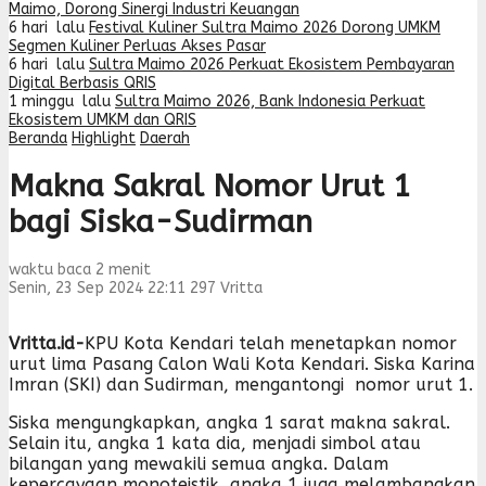
Maimo, Dorong Sinergi Industri Keuangan
6 hari lalu
Festival Kuliner Sultra Maimo 2026 Dorong UMKM
Segmen Kuliner Perluas Akses Pasar
6 hari lalu
Sultra Maimo 2026 Perkuat Ekosistem Pembayaran
Digital Berbasis QRIS
1 minggu lalu
Sultra Maimo 2026, Bank Indonesia Perkuat
Ekosistem UMKM dan QRIS
Beranda
Highlight
Daerah
Makna Sakral Nomor Urut 1
bagi Siska-Sudirman
waktu baca 2 menit
Senin, 23 Sep 2024 22:11
297
Vritta
Vritta.id-
KPU Kota Kendari telah menetapkan nomor
urut lima Pasang Calon Wali Kota Kendari. Siska Karina
Imran (SKI) dan Sudirman, mengantongi nomor urut 1.
Siska mengungkapkan, angka 1 sarat makna sakral.
Selain itu, angka 1 kata dia, menjadi simbol atau
bilangan yang mewakili semua angka. Dalam
kepercayaan monoteistik, angka 1 juga melambangkan