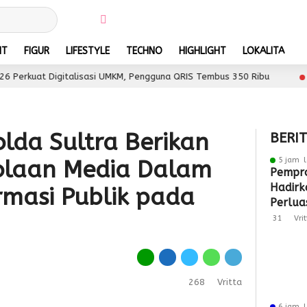
NT
FIGUR
LIFESTYLE
TECHNO
HIGHLIGHT
LOKALITA
 Digitalisasi UMKM, Pengguna QRIS Tembus 350 Ribu
6 jam lalu
lda Sultra Berikan
BERI
5 jam l
olaan Media Dalam
Pempro
Hadirk
rmasi Publik pada
Perlua
Pasar 
31
Vri
268
Vritta
6 jam l