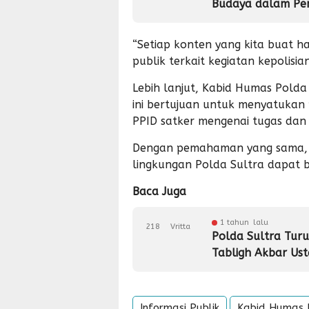
Budaya dalam P
“Setiap konten yang kita buat h
publik terkait kegiatan kepolisian
Lebih lanjut, Kabid Humas Pold
ini bertujuan untuk menyatuka
PPID satker mengenai tugas dan 
Dengan pemahaman yang sama, d
lingkungan Polda Sultra dapat b
Baca Juga
1 tahun lalu
218
Vritta
Polda Sultra Tur
Tabligh Akbar Ust
Informasi Publik
Kabid Humas 