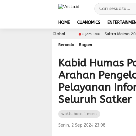
HOME
CUANOMICS
ENTERTAINME
es UMKM ke Pasar Global
Sultra Maimo 2026 Perkuat
6 jam lalu
Beranda
Ragam
Kabid Humas Po
Arahan Pengel
Pelayanan Info
Seluruh Satker
waktu baca 1 menit
Senin, 2 Sep 2024 23:08