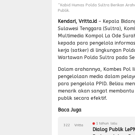
^Kabid Humas Polda Sultra Berikan Ara
Publik.
Kendari, Vritta.id
– Kepala Bidan
Sulawesi Tenggara (Sultra), Kombe
Multimedia Kompol La Ode Surah
kepada para pengelola informasi
kerja (satker) di lingkungan Pold
Wartawan Polda Sultra pada Sen
Dalam arahannya, Kombes Pol Ii
pengelolaan media dalam pelaya
para pengelola PPID. Beliau m
menarik akan sangat membantu
publik secara efektif.
Baca Juga
1 tahun lalu
322
Vritta
Dialog Publik LeP