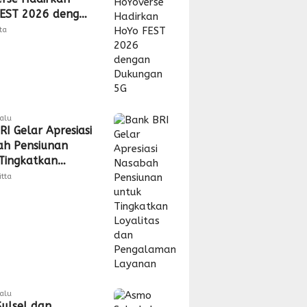
EST 2026 dengan
gan 5G
tta
lalu
RI Gelar Apresiasi
h Pensiunan
Tingkatkan
tas dan
itta
laman Layanan
lalu
ulsel dan