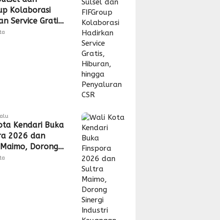
up Kolaborasi
n Service Gratis,
n, hingga
tta
uran CSR
lalu
ota Kendari Buka
ra 2026 dan
 Maimo, Dorong
 Industri
tta
gan