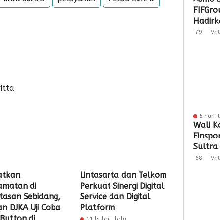
FIFGro
Hadirka
Hibura
79
Vri
Penyal
itta
5 hari 
Wali K
Finspo
Sultra
Sinergi
68
Vri
Keuan
atkan
Lintasarta dan Telkom
amatan di
Perkuat Sinergi Digital
ntasan Sebidang,
Service dan Digital
an DJKA Uji Coba
Platform
 Button di
11 bulan lalu