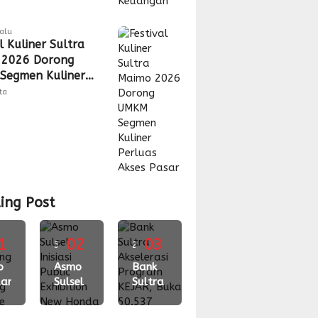
lalu
l Kuliner Sultra
 2026 Dorong
Segmen Kuliner
s Akses Pasar
tta
ing Post
1
02
03
3
2
gu
o
minggu
Asmo
minggu
Bank
ari
Sulsel
Sultra
lalu
lalu
ching
Inisiasi
Akselerasi
Public
Program