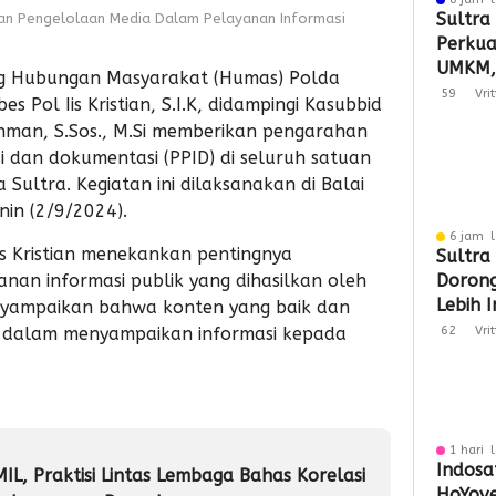
Sultra
han Pengelolaan Media Dalam Pelayanan Informasi
Perkuat
UMKM,
g Hubungan Masyarakat (Humas) Polda
Tembus
59
Vri
s Pol Iis Kristian, S.I.K, didampingi Kasubbid
man, S.Sos., M.Si memberikan pengarahan
 dan dokumentasi (PPID) di seluruh satuan
a Sultra. Kegiatan ini dilaksanakan di Balai
in (2/9/2024).
6 jam l
s Kristian menekankan pentingnya
Sultra
nan informasi publik yang dihasilkan oleh
Doron
Lebih 
enyampaikan bahwa konten yang baik dan
Berday
 dalam menyampaikan informasi kepada
62
Vri
1 hari 
Indosa
MIL, Praktisi Lintas Lembaga Bahas Korelasi
HoYove