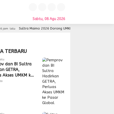
Sabtu, 08 Agu 2026
Sultra Maimo 2026 Dorong UMKM Sultra Lebih Inovatif dan Berdaya S
TA TERBARU
alu
v dan BI Sultra
an GETRA,
s Akses UMKM ke
Global
tta
alu