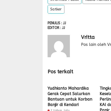
Satker
PENULIS : JJ
EDITOR : JJ
Vritta
Pos lain oleh Vr
Pos terkait
Yudhianto Mahardika
Tingk
Gerak Cepat Salurkan
Kesel
Bantuan untuk Korban
Perli
Banjir di Kendari
KAI d
Panic
2 tahun lalu