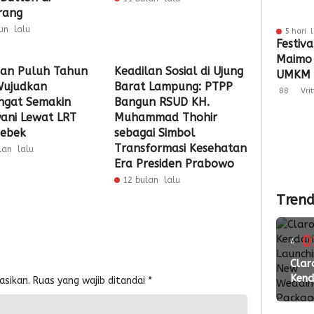
rang
un lalu
5 hari 
Festiva
Maimo
an Puluh Tahun
Keadilan Sosial di Ujung
UMKM 
Wujudkan
Barat Lampung: PTPP
Perlua
88
Vri
gat Semakin
Bangun RSUD KH.
ani Lewat LRT
Muhammad Thohir
ebek
sebagai Simbol
Transformasi Kesehatan
lan lalu
Era Presiden Prabowo
12 bulan lalu
Trend
0
4
ming
Clar
Kend
asikan.
Ruas yang wajib ditandai
*
lalu
Laun
New