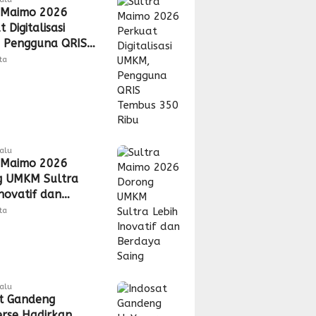
 Maimo 2026
 Digitalisasi
 Pengguna QRIS
 350 Ribu
tta
alu
 Maimo 2026
g UMKM Sultra
Inovatif dan
a Saing
tta
lalu
t Gandeng
rse Hadirkan