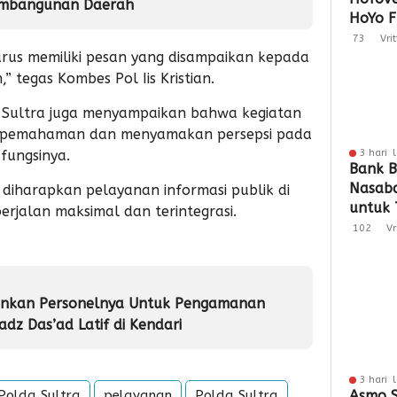
embangunan Daerah
HoYo F
Dukun
73
Vri
arus memiliki pesan yang disampaikan kepada
,” tegas Kombes Pol Iis Kristian.
a Sultra juga menyampaikan bahwa kegiatan
n pemahaman dan menyamakan persepsi pada
fungsinya.
3 hari 
Bank B
Nasaba
iharapkan pelayanan informasi publik di
untuk 
erjalan maksimal dan terintegrasi.
Loyali
102
Vr
Penga
unkan Personelnya Untuk Pengamanan
adz Das’ad Latif di Kendari
3 hari 
Polda Sultra
pelayanan
Polda Sultra
Asmo S