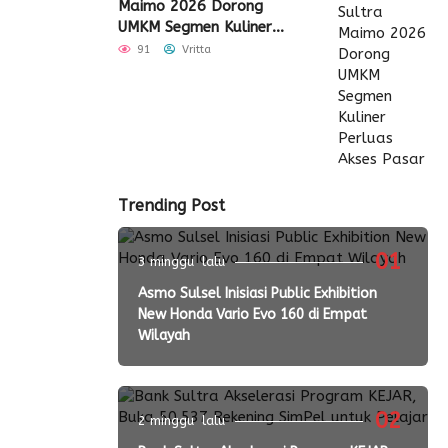
Maimo 2026 Dorong
UMKM Segmen Kuliner
Perluas Akses Pasar
91
Vritta
Trending Post
01
3 minggu lalu
Asmo Sulsel Inisiasi Public Exhibition
New Honda Vario Evo 160 di Empat
Wilayah
02
2 minggu lalu