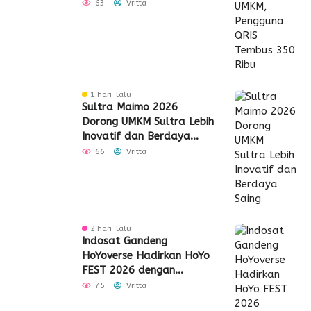
Tembus 350 Ribu
63
Vritta
1 hari lalu
Sultra Maimo 2026
Dorong UMKM Sultra Lebih
Inovatif dan Berdaya
Saing
66
Vritta
2 hari lalu
Indosat Gandeng
HoYoverse Hadirkan HoYo
FEST 2026 dengan
Dukungan 5G
75
Vritta