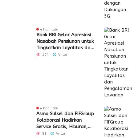
4 hari lalu
Bank BRI Gelar Apresiasi
Nasabah Pensiunan untuk
Tingkatkan Loyalitas dan
Pengalaman Layanan
104
Vritta
4 hari lalu
Asmo Sulsel dan FIFGroup
Kolaborasi Hadirkan
Service Gratis, Hiburan,
hingga Penyaluran CSR
81
Vritta