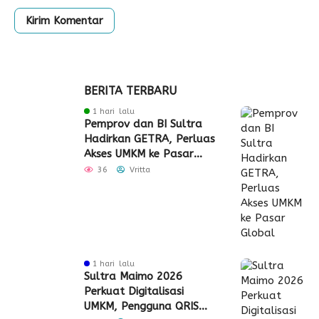
BERITA TERBARU
1 hari lalu
Pemprov dan BI Sultra
Hadirkan GETRA, Perluas
Akses UMKM ke Pasar
Global
36
Vritta
1 hari lalu
Sultra Maimo 2026
Perkuat Digitalisasi
UMKM, Pengguna QRIS