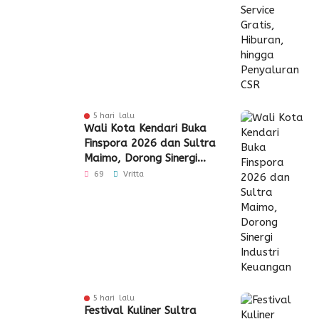
5 hari lalu
Wali Kota Kendari Buka
Finspora 2026 dan Sultra
Maimo, Dorong Sinergi
Industri Keuangan
69
Vritta
5 hari lalu
Festival Kuliner Sultra