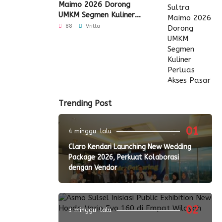
Maimo 2026 Dorong
UMKM Segmen Kuliner
Perluas Akses Pasar
88
Vritta
Trending Post
01
4 minggu lalu
Claro Kendari Launching New Wedding
Package 2026, Perkuat Kolaborasi
dengan Vendor
02
3 minggu lalu