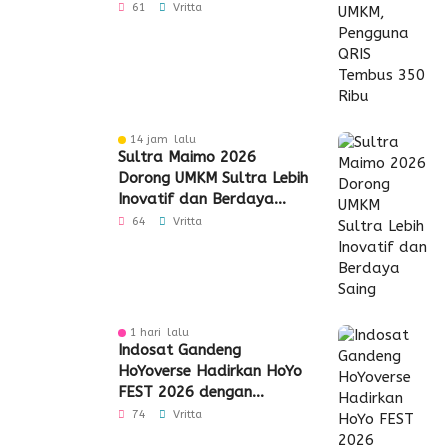
Tembus 350 Ribu
61
Vritta
14 jam lalu
Sultra Maimo 2026
Dorong UMKM Sultra Lebih
Inovatif dan Berdaya
Saing
64
Vritta
1 hari lalu
Indosat Gandeng
HoYoverse Hadirkan HoYo
FEST 2026 dengan
Dukungan 5G
74
Vritta