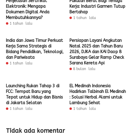
Penjelasan Sertifikat
Pukulan Berat Bagi Tenaga
Elektronik: Mengapa
Kerja: Industri Garmen Tutup
Dokumen Digital Anda
Bertahap
Membutuhkannya?
1 tahun lalu
1 tahun lalu
India dan Jawa Timur Perkuat
Persiapan Layani Angkutan
Kerja Sama Strategis di
Natal 2025 dan Tahun Baru
Bidang Pendidikan, Teknologi,
2026, DJKA dan KAI Daop 8
dan Pariwisata
Surabaya Gelar Ramp Check
Sarana Kereta Api
1 tahun lalu
8 bulan lalu
Launching Rukan Tahap 3 di
EL Medinah Indonesia
FCC: Tempat Baru yang
Hadirkan Talbinah El Medinah
Tepat untuk Hidup dan Bisnis
: Solusi Herbal Alami untuk
di Jakarta Selatan
Lambung Sehat
1 tahun lalu
1 tahun lalu
Tidak ada komentar