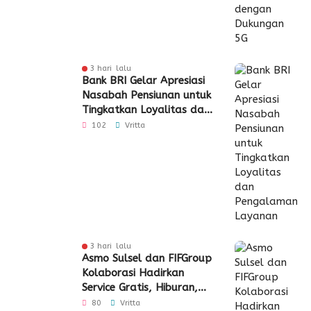
3 hari lalu
Bank BRI Gelar Apresiasi
Nasabah Pensiunan untuk
Tingkatkan Loyalitas dan
Pengalaman Layanan
102
Vritta
3 hari lalu
Asmo Sulsel dan FIFGroup
Kolaborasi Hadirkan
Service Gratis, Hiburan,
hingga Penyaluran CSR
80
Vritta