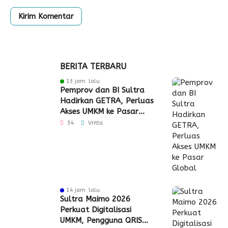
BERITA TERBARU
13 jam lalu
Pemprov dan BI Sultra
Hadirkan GETRA, Perluas
Akses UMKM ke Pasar
Global
34
Vritta
14 jam lalu
Sultra Maimo 2026
Perkuat Digitalisasi
UMKM, Pengguna QRIS