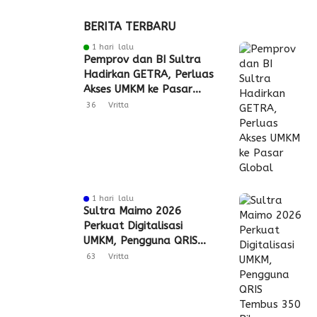
BERITA TERBARU
1 hari lalu
Pemprov dan BI Sultra
Hadirkan GETRA, Perluas
Akses UMKM ke Pasar
Global
36
Vritta
1 hari lalu
Sultra Maimo 2026
Perkuat Digitalisasi
UMKM, Pengguna QRIS
Tembus 350 Ribu
63
Vritta