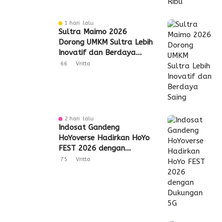
1 hari lalu
Sultra Maimo 2026
Dorong UMKM Sultra Lebih
Inovatif dan Berdaya
Saing
66
Vritta
2 hari lalu
Indosat Gandeng
HoYoverse Hadirkan HoYo
FEST 2026 dengan
Dukungan 5G
75
Vritta