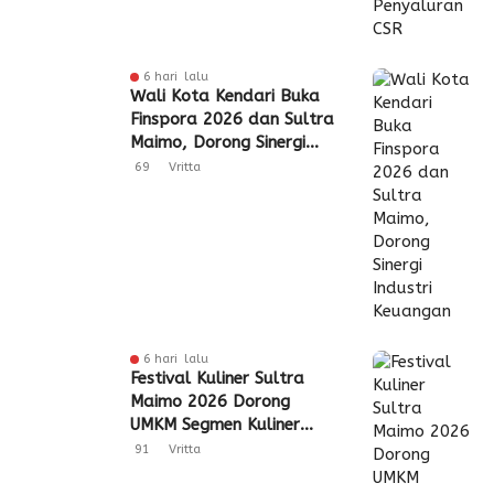
6 hari lalu
Wali Kota Kendari Buka
Finspora 2026 dan Sultra
Maimo, Dorong Sinergi
Industri Keuangan
69
Vritta
6 hari lalu
Festival Kuliner Sultra
Maimo 2026 Dorong
UMKM Segmen Kuliner
Perluas Akses Pasar
91
Vritta