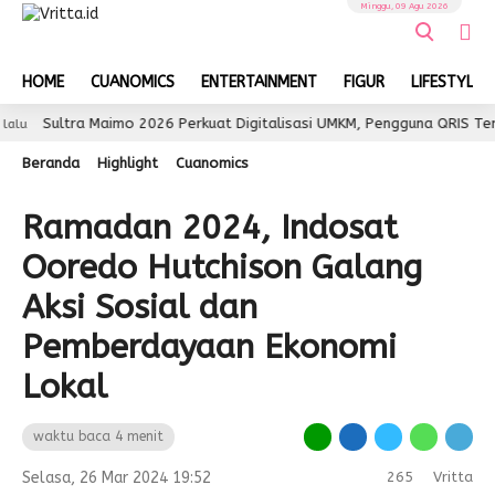
Minggu, 09 Agu 2026
HOME
CUANOMICS
ENTERTAINMENT
FIGUR
LIFESTYLE
ra Maimo 2026 Perkuat Digitalisasi UMKM, Pengguna QRIS Tembus 350 
Beranda
Highlight
Cuanomics
Ramadan 2024, Indosat
Ooredo Hutchison Galang
Aksi Sosial dan
Pemberdayaan Ekonomi
Lokal
waktu baca 4 menit
Selasa, 26 Mar 2024 19:52
265
Vritta