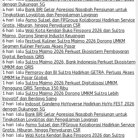
dengan Dukungan 5G
4 hari lalu
Bank BRI Gelar Apresiasi Nasabah Pensiunan untuk
Tingkatkan Loyalitas dan Pengalaman Layanan
4 hari lalu
Asmo Sulsel dan FIFGroup Kolaborasi Hadirkan Service
Gratis, Hiburan, hingga Penyaluran CSR
6 hari lalu
Wali Kota Kendari Buka Finspora 2026 dan Sultra
Maimo, Dorong Sinergi Industri Keuangan
6 hari lalu
Festival Kuliner Sultra Maimo 2026 Dorong UMKM
Segmen Kuliner Perluas Akses Pasar
6 hari lalu
Sultra Maimo 2026 Perkuat Ekosistem Pembayaran
Digital Berbasis QRIS
6 hari lalu
Sultra Maimo 2026, Bank Indonesia Perkuat Ekosistem
UMKM dan QRIS
1 hari lalu
Pemprov dan BI Sultra Hadirkan GETRA, Perluas Akses
UMKM ke Pasar Global
1 hari lalu
Sultra Maimo 2026 Perkuat Digitalisasi UMKM,
Pengguna QRIS Tembus 350 Ribu
1 hari lalu
Sultra Maimo 2026 Dorong UMKM Sultra Lebih
Inovatif dan Berdaya Saing
2 hari lalu
Indosat Gandeng HoYoverse Hadirkan HoYo FEST 2026
dengan Dukungan 5G
4 hari lalu
Bank BRI Gelar Apresiasi Nasabah Pensiunan untuk
Tingkatkan Loyalitas dan Pengalaman Layanan
4 hari lalu
Asmo Sulsel dan FIFGroup Kolaborasi Hadirkan Service
Gratis, Hiburan, hingga Penyaluran CSR
6 hari lalu
Wali Kota Kendari Buka Finspora 2026 dan Sultra