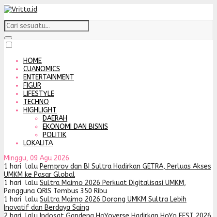
HOME
CUANOMICS
ENTERTAINMENT
FIGUR
LIFESTYLE
TECHNO
HIGHLIGHT
DAERAH
EKONOMI DAN BISNIS
POLITIK
LOKALITA
Minggu, 09 Agu 2026
1 hari lalu
Pemprov dan BI Sultra Hadirkan GETRA, Perluas Akses
UMKM ke Pasar Global
1 hari lalu
Sultra Maimo 2026 Perkuat Digitalisasi UMKM,
Pengguna QRIS Tembus 350 Ribu
1 hari lalu
Sultra Maimo 2026 Dorong UMKM Sultra Lebih
Inovatif dan Berdaya Saing
2 hari lalu
Indosat Gandeng HoYoverse Hadirkan HoYo FEST 2026