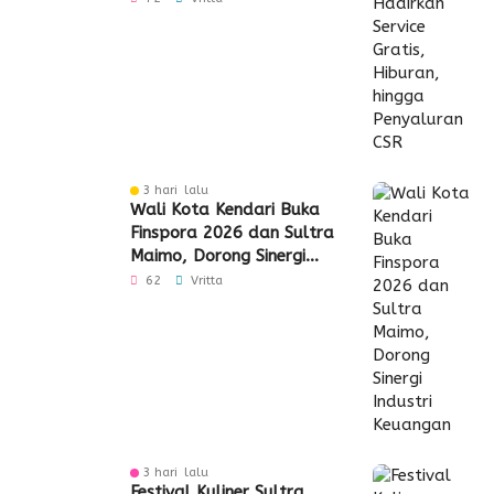
3 hari lalu
Wali Kota Kendari Buka
Finspora 2026 dan Sultra
Maimo, Dorong Sinergi
Industri Keuangan
62
Vritta
3 hari lalu
Festival Kuliner Sultra