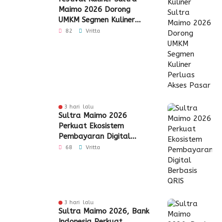
Maimo 2026 Dorong
UMKM Segmen Kuliner
Perluas Akses Pasar
82
Vritta
3 hari lalu
Sultra Maimo 2026
Perkuat Ekosistem
Pembayaran Digital
Berbasis QRIS
68
Vritta
3 hari lalu
Sultra Maimo 2026, Bank
Indonesia Perkuat