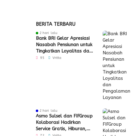
BERITA TERBARU
2 hari lalu
Bank BRI Gelar Apresiasi
Nasabah Pensiunan untuk
Tingkatkan Loyalitas dan
Pengalaman Layanan
95
Vritta
2 hari lalu
Asmo Sulsel dan FIFGroup
Kolaborasi Hadirkan
Service Gratis, Hiburan,
hingga Penyaluran CSR
72
Vritta