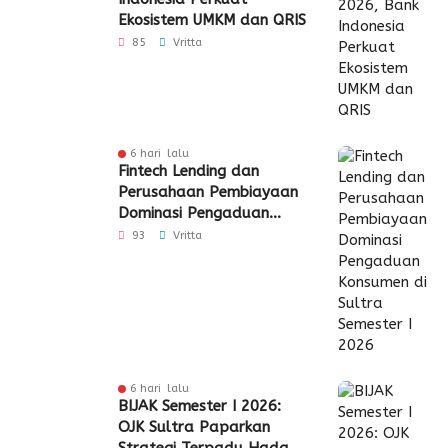
Ekosistem UMKM dan QRIS
85
Vritta
6 hari lalu
Fintech Lending dan
Perusahaan Pembiayaan
Dominasi Pengaduan
Konsumen di Sultra
93
Vritta
Semester I 2026
6 hari lalu
BIJAK Semester I 2026:
OJK Sultra Paparkan