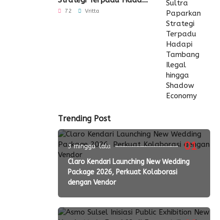
Strategi Terpadu Hadapi
Tambang Ilegal hingga
72
Vritta
Shadow Economy
Trending Post
01
3 minggu lalu
Claro Kendari Launching New Wedding
Package 2026, Perkuat Kolaborasi
dengan Vendor