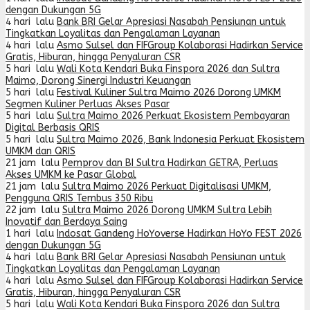
dengan Dukungan 5G
4 hari lalu
Bank BRI Gelar Apresiasi Nasabah Pensiunan untuk
Tingkatkan Loyalitas dan Pengalaman Layanan
4 hari lalu
Asmo Sulsel dan FIFGroup Kolaborasi Hadirkan Service
Gratis, Hiburan, hingga Penyaluran CSR
5 hari lalu
Wali Kota Kendari Buka Finspora 2026 dan Sultra
Maimo, Dorong Sinergi Industri Keuangan
5 hari lalu
Festival Kuliner Sultra Maimo 2026 Dorong UMKM
Segmen Kuliner Perluas Akses Pasar
5 hari lalu
Sultra Maimo 2026 Perkuat Ekosistem Pembayaran
Digital Berbasis QRIS
5 hari lalu
Sultra Maimo 2026, Bank Indonesia Perkuat Ekosistem
UMKM dan QRIS
21 jam lalu
Pemprov dan BI Sultra Hadirkan GETRA, Perluas
Akses UMKM ke Pasar Global
21 jam lalu
Sultra Maimo 2026 Perkuat Digitalisasi UMKM,
Pengguna QRIS Tembus 350 Ribu
22 jam lalu
Sultra Maimo 2026 Dorong UMKM Sultra Lebih
Inovatif dan Berdaya Saing
1 hari lalu
Indosat Gandeng HoYoverse Hadirkan HoYo FEST 2026
dengan Dukungan 5G
4 hari lalu
Bank BRI Gelar Apresiasi Nasabah Pensiunan untuk
Tingkatkan Loyalitas dan Pengalaman Layanan
4 hari lalu
Asmo Sulsel dan FIFGroup Kolaborasi Hadirkan Service
Gratis, Hiburan, hingga Penyaluran CSR
5 hari lalu
Wali Kota Kendari Buka Finspora 2026 dan Sultra