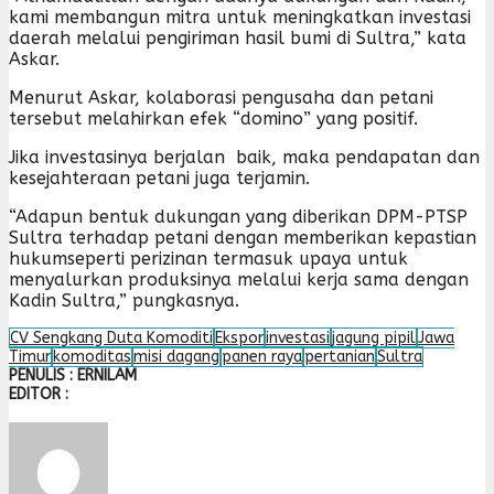
kami membangun mitra untuk meningkatkan investasi
daerah melalui pengiriman hasil bumi di Sultra,” kata
Askar.
Menurut Askar, kolaborasi pengusaha dan petani
tersebut melahirkan efek “domino” yang positif.
Jika investasinya berjalan baik, maka pendapatan dan
kesejahteraan petani juga terjamin.
“Adapun bentuk dukungan yang diberikan DPM-PTSP
Sultra terhadap petani dengan memberikan kepastian
hukumseperti perizinan termasuk upaya untuk
menyalurkan produksinya melalui kerja sama dengan
Kadin Sultra,” pungkasnya.
CV Sengkang Duta Komoditi
Ekspor
investasi
jagung pipil
Jawa
Timur
komoditas
misi dagang
panen raya
pertanian
Sultra
PENULIS : ERNILAM
EDITOR :