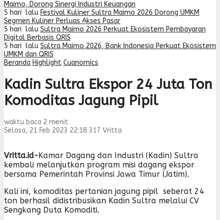
Maimo, Dorong Sinergi Industri Keuangan
5 hari lalu
Festival Kuliner Sultra Maimo 2026 Dorong UMKM
Segmen Kuliner Perluas Akses Pasar
5 hari lalu
Sultra Maimo 2026 Perkuat Ekosistem Pembayaran
Digital Berbasis QRIS
5 hari lalu
Sultra Maimo 2026, Bank Indonesia Perkuat Ekosistem
UMKM dan QRIS
Beranda
Highlight
Cuanomics
Kadin Sultra Ekspor 24 Juta Ton
Komoditas Jagung Pipil
waktu baca 2 menit
Selasa, 21 Feb 2023 22:18
317
Vritta
Vritta.id-
Kamar Dagang dan Industri (Kadin) Sultra
kembali melanjutkan program misi dagang ekspor
bersama Pemerintah Provinsi Jawa Timur (Jatim).
Kali ini, komoditas pertanian jagung pipil seberat 24
ton berhasil didistribusikan Kadin Sultra melalui CV
Sengkang Duta Komoditi.