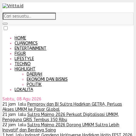
HOME
CUANOMICS
ENTERTAINMENT
FIGUR
LIFESTYLE
TECHNO
HIGHLIGHT
DAERAH
EKONOMI DAN BISNIS
POLITIK
LOKALITA
Sabtu, 08 Agu 2026
21 jam lalu
Pemprov dan BI Sultra Hadirkan GETRA, Perluas
Akses UMKM ke Pasar Global
21 jam lalu
Sultra Maimo 2026 Perkuat Digitalisasi UMKM,
Pengguna QRIS Tembus 350 Ribu
22 jam lalu
Sultra Maimo 2026 Dorong UMKM Sultra Lebih
Inovatif dan Berdaya Saing
1 hari lalu
Indosat Gandeng HoYoverse Hadirkan HoYo FEST 2026