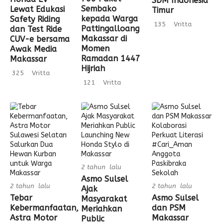
SDM Indonesia
Sembako
Lewat Edukasi
Timur
kepada Warga
Safety Riding
135
Vritta
Pattingalloang
dan Test Ride
Makassar di
CUV-e bersama
Momen
Awak Media
Ramadan 1447
Makassar
Hijriah
325
Vritta
121
Vritta
2 tahun lalu
Asmo Sulsel
2 tahun lalu
2 tahun lalu
Ajak
Tebar
Asmo Sulsel
Masyarakat
Kebermanfaatan,
dan PSM
Meriahkan
Astra Motor
Makassar
Public