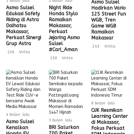
1 bulan lalu
1 bulan lalu
Asmo Sulsel
Asmo Sulsel
Night Ride
Hadirkan Vario
Edukasi Safety
Honda Stylo
125 Street Fun
Riding di Astra
Ramaikan
WGB, Tren
Daihatsu
Makassar,
Game WGB
Makassar,
Perkuat
Ramaikan
Perkuat Sinergi
Jejaring Asmo
Makassar
Grup Astra
Sulsel
243
Vritta
#Cari_Aman
136
Vritta
150
Vritta
6 bulan lalu
OJK Resmikan
4 bulan lalu
Learning Center
5 bulan lalu
Asmo Sulsel
di Makassar,
BRI Salurkan
Kenalkan
Fokus Perkuat
700 Paket
Honda EV