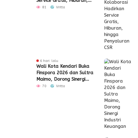
Service Gratis, Hiburan,
hingga Penyaluran CSR
81
Vritta
6 hari lalu
Wali Kota Kendari Buka
Finspora 2026 dan Sultra
Maimo, Dorong Sinergi
Industri Keuangan
70
Vritta