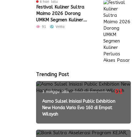
6 hari lalu
Festival Kuliner Sultra
Maimo 2026 Dorong
UMKM Segmen Kuliner
Perluas Akses Pasar
91
Vritta
Trending Post
01
3 minggu lalu
Asmo Sulsel Inisiasi Public Exhibition
New Honda Vario Evo 160 di Empat
Wilayah