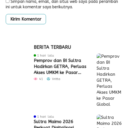
Simpan nama, email, dan situs web saya pada peramban
ini untuk komentar saya berikutnya.
BERITA TERBARU
1 hari lalu
Pemprov dan BI Sultra
Hadirkan GETRA, Perluas
Akses UMKM ke Pasar
Global
41
Vritta
1 hari lalu
Sultra Maimo 2026
Perkuat Digitalisasi