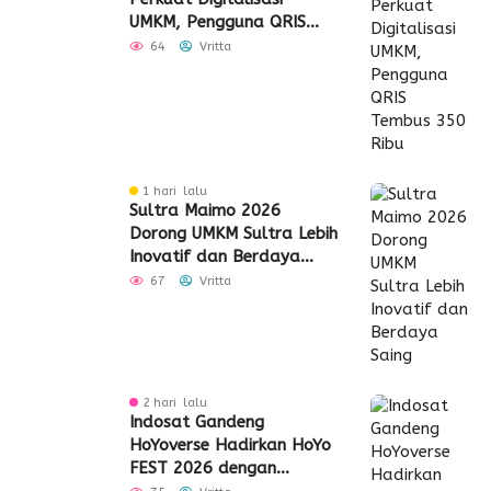
UMKM, Pengguna QRIS
Tembus 350 Ribu
64
Vritta
1 hari lalu
Sultra Maimo 2026
Dorong UMKM Sultra Lebih
Inovatif dan Berdaya
Saing
67
Vritta
2 hari lalu
Indosat Gandeng
HoYoverse Hadirkan HoYo
FEST 2026 dengan
Dukungan 5G