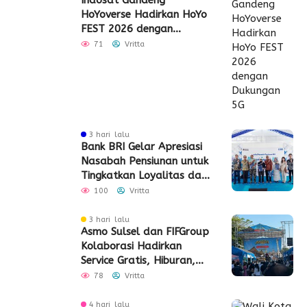
HoYoverse Hadirkan HoYo
FEST 2026 dengan
Dukungan 5G
71
Vritta
3 hari lalu
Bank BRI Gelar Apresiasi
Nasabah Pensiunan untuk
Tingkatkan Loyalitas dan
Pengalaman Layanan
100
Vritta
3 hari lalu
Asmo Sulsel dan FIFGroup
Kolaborasi Hadirkan
Service Gratis, Hiburan,
hingga Penyaluran CSR
78
Vritta
4 hari lalu