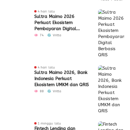
4 hari lalu
Sultra Maimo 2026
Perkuat Ekosistem
Pembayaran Digital
Berbasis QRIS
74
Vritta
4 hari lalu
Sultra Maimo 2026, Bank
Indonesia Perkuat
Ekosistem UMKM dan QRIS
88
Vritta
1 minggu lalu
Fintech Lending dan