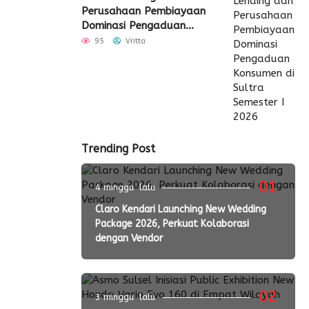
Perusahaan Pembiayaan
Dominasi Pengaduan
Konsumen di Sultra
95
Vritta
Semester I 2026
Trending Post
01
4 minggu lalu
Claro Kendari Launching New Wedding
Package 2026, Perkuat Kolaborasi
dengan Vendor
02
3 minggu lalu