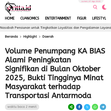
Jumat, 07 Agu 2026
HOME
CUANOMICS
ENTERTAINMENT
FIGUR
LIFESTYLE
ensiunan untuk Tingkatkan Loyalitas dan Pengalaman Layanan
3 
Beranda
Highlight
Daerah
Volume Penumpang KA BIAS
Alami Peningkatan
Signifikan di Bulan Oktober
2025, Bukti Tingginya Minat
Masyarakat terhadap
Transportasi Antarmoda
waktu baca 2 menit