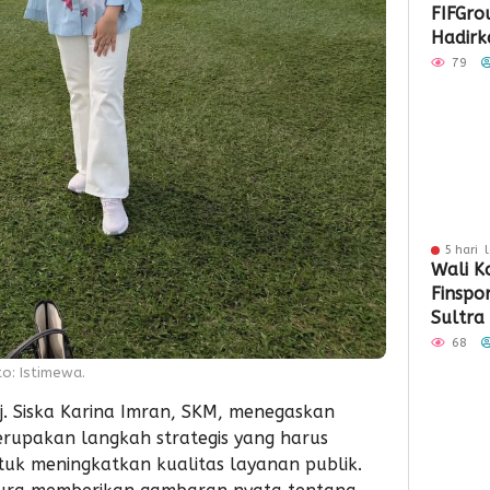
FIFGro
Hadirka
Hibura
79
Penyal
5 hari 
Wali K
Finspo
Sultra
Sinergi
68
Keuan
to: Istimewa.
Hj. Siska Karina Imran, SKM, menegaskan
erupakan langkah strategis yang harus
uk meningkatkan kualitas layanan publik.