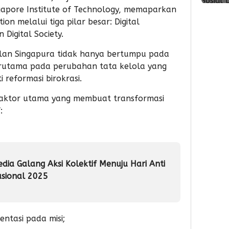
den
ke-5
ngapore Institute of Technology, memaparkan
Vend
Asm
n melalui tiga pilar besar: Digital
Suls
Digital Society.
Inisia
Aksi
lan Singapura tidak hanya bertumpu pada
Sosi
terutama pada perubahan tata kelola yang
Don
i reformasi birokrasi.
Dar
 faktor utama yang membuat transformasi
:
ia Galang Aksi Kolektif Menuju Hari Anti
asional 2025
entasi pada misi;