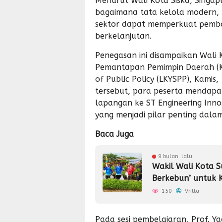
Menurut Wali Kota Siska, Sing
bagaimana tata kelola modern, 
sektor dapat memperkuat pemba
berkelanjutan.
Penegasan ini disampaikan Wali 
Pemantapan Pemimpin Daerah (KP
of Public Policy (LKYSPP), Kami
tersebut, para peserta mendapa
lapangan ke ST Engineering Innos
yang menjadi pilar penting dalam
Baca Juga
9 bulan lalu
Wakil Wali Kota S
Berkebun’ untuk
150
Vritta
Pada sesi pembelajaran, Prof. Y