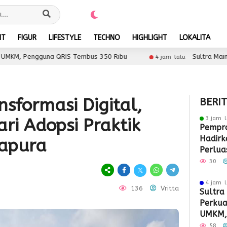
NT
FIGUR
LIFESTYLE
TECHNO
HIGHLIGHT
LOKALITA
 QRIS Tembus 350 Ribu
Sultra Maimo 2026 Dorong UM
4 jam lalu
sformasi Digital,
BERI
3 jam l
ri Adopsi Praktik
Pempro
Hadirk
gapura
Perlua
Pasar 
30
4 jam l
136
Vritta
Sultra
Perkuat
UMKM,
Tembus
58