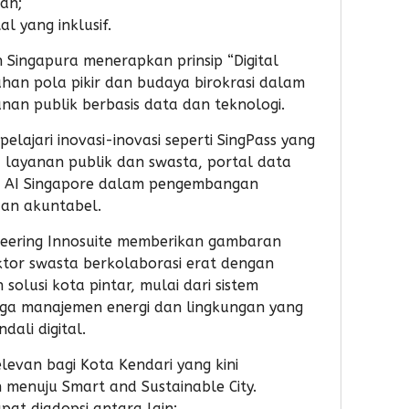
han;
l yang inklusif.
 Singapura menerapkan prinsip “Digital
ahan pola pikir dan budaya birokrasi dalam
an publik berbasis data dan teknologi.
elajari inovasi-inovasi seperti SingPass yang
 layanan publik dan swasta, portal data
an AI Singapore dalam pengembangan
an akuntabel.
ineering Innosuite memberikan gambaran
tor swasta berkolaborasi erat dengan
olusi kota pintar, mulai dari sistem
ngga manajemen energi dan lingkungan yang
dali digital.
elevan bagi Kota Kendari yang kini
enuju Smart and Sustainable City.
pat diadopsi antara lain: