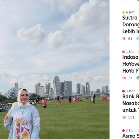
4 jam l
Sultra
Doron
Lebih 
Berday
61
1 hari 
Indosa
HoYove
HoYo F
Dukun
73
3 hari 
Bank B
Nasaba
untuk 
Loyali
101
Penga
3 hari 
Asmo S