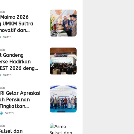
alu
 Maimo 2026
g UMKM Sultra
Inovatif dan
a Saing
Vritta
lalu
t Gandeng
rse Hadirkan
EST 2026 dengan
gan 5G
Vritta
lalu
RI Gelar Apresiasi
h Pensiunan
Tingkatkan
tas dan
Vritta
laman Layanan
lalu
ulsel dan