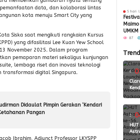
apura memberikan gambaran nyata tentang
pemanfaatan data, dan kolaborasi lintas
5 hari 
ngunan kota menuju Smart City yang
Festiva
Maimo
UMKM 
Kota Siska saat mengikuti rangkaian Kursus
Perlua
87
PD) yang difasilitasi Lee Kuan Yew School
s, 13 November 2025. Dalam program
Trend
tkan pemaparan materi sekaligus kunjungan
uite, lembaga riset dan inovasi teknologi
0
4
 transformasi digital Singapura.
ming
Clar
Kend
lalu
Laun
New
udirman Didaulat Pimpin Gerakan ‘Kendari
Wed
 Ketahanan Pangan
Pac
0
3
2026
ming
HUT
Perk
Astr
Kola
lalu
aacob Ibrahim, Adjunct Professor LKYSPP
Mot