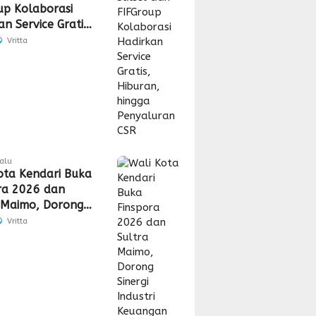
up Kolaborasi
n Service Gratis,
n, hingga
Vritta
uran CSR
lalu
ota Kendari Buka
ra 2026 dan
 Maimo, Dorong
 Industri
Vritta
gan