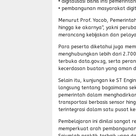
• digitalisasi bisnis inti pemerinta
• pembangunan masyarakat digita
Menurut Prof. Yacob, Pemerintah
hingga ke akarnya”, yakni perub
merancang kebijakan dan pelayan
Para peserta diketahui juga memp
menghubungkan lebih dari 2.700
terbuka data.gov.sg, serta per
kecerdasan buatan yang aman d
Selain itu, kunjungan ke ST Eng
langsung tentang bagaimana sek
pemerintah dalam menghadirkan s
transportasi berbasis sensor hi
terintegrasi dalam satu pusat ken
Pembelajaran ini dinilai sangat r
memperkuat arah pembangunan m
Sejumlah praktik terbaik yang da