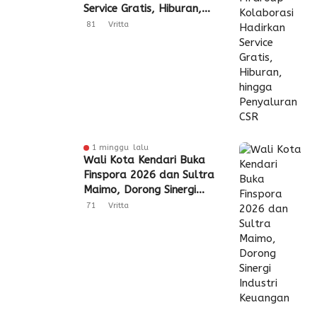
Service Gratis, Hiburan,
hingga Penyaluran CSR
81
Vritta
1 minggu lalu
Wali Kota Kendari Buka
Finspora 2026 dan Sultra
Maimo, Dorong Sinergi
Industri Keuangan
71
Vritta