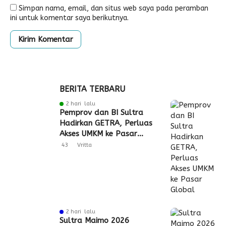
Simpan nama, email, dan situs web saya pada peramban
ini untuk komentar saya berikutnya.
BERITA TERBARU
2 hari lalu
Pemprov dan BI Sultra
Hadirkan GETRA, Perluas
Akses UMKM ke Pasar
Global
43
Vritta
2 hari lalu
Sultra Maimo 2026