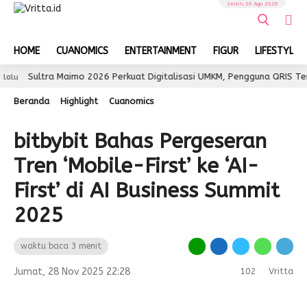
Senin, 10 Agu 2026
HOME
CUANOMICS
ENTERTAINMENT
FIGUR
LIFESTYLE
tra Maimo 2026 Perkuat Digitalisasi UMKM, Pengguna QRIS Tembus 350
Beranda
Highlight
Cuanomics
bitbybit Bahas Pergeseran
Tren ‘Mobile-First’ ke ‘AI-
First’ di AI Business Summit
2025
waktu baca 3 menit
Jumat, 28 Nov 2025 22:28
102
Vritta