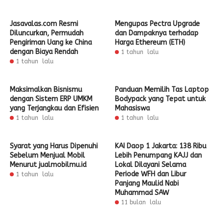
Jasavalas.com Resmi
Mengupas Pectra Upgrade
Diluncurkan, Permudah
dan Dampaknya terhadap
Pengiriman Uang ke China
Harga Ethereum (ETH)
dengan Biaya Rendah
1 tahun lalu
1 tahun lalu
Maksimalkan Bisnismu
Panduan Memilih Tas Laptop
dengan Sistem ERP UMKM
Bodypack yang Tepat untuk
yang Terjangkau dan Efisien
Mahasiswa
1 tahun lalu
1 tahun lalu
Syarat yang Harus Dipenuhi
KAI Daop 1 Jakarta: 138 Ribu
Sebelum Menjual Mobil
Lebih Penumpang KAJJ dan
Menurut jualmobilmu.id
Lokal Dilayani Selama
Periode WFH dan Libur
1 tahun lalu
Panjang Maulid Nabi
Muhammad SAW
11 bulan lalu