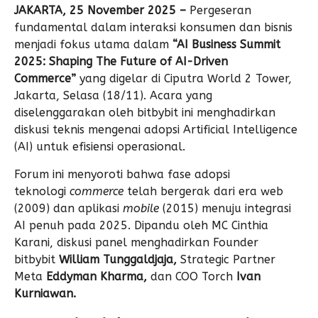
JAKARTA, 25 November 2025 –
Pergeseran
fundamental dalam interaksi konsumen dan bisnis
menjadi fokus utama dalam
“AI Business Summit
2025: Shaping The Future of AI-Driven
Commerce”
yang digelar di Ciputra World 2 Tower,
Jakarta, Selasa (18/11). Acara yang
diselenggarakan oleh
bitbybit
ini menghadirkan
diskusi teknis mengenai adopsi Artificial Intelligence
(AI) untuk efisiensi operasional.
Forum ini menyoroti bahwa fase adopsi
teknologi
commerce
telah bergerak dari era web
(2009) dan aplikasi
mobile
(2015) menuju integrasi
AI penuh pada 2025. Dipandu oleh MC Cinthia
Karani, diskusi panel menghadirkan Founder
bitbybit
William Tunggaldjaja,
Strategic Partner
Meta
Eddyman Kharma,
dan COO Torch
Ivan
Kurniawan.