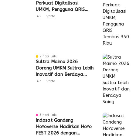
Perkuat Digitalisasi
UMKM, Pengguna QRIS
Tembus 350 Ribu
65
Vritta
2 hari lalu
Sultra Maimo 2026
Dorong UMKM Sultra Lebih
Inovatif dan Berdaya
Saing
67
Vritta
3 hari lalu
Indosat Gandeng
HoYoverse Hadirkan HoYo
FEST 2026 dengan