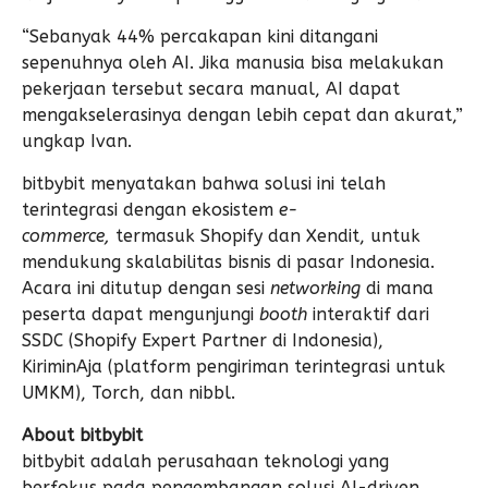
“Sebanyak 44% percakapan kini ditangani
sepenuhnya oleh AI. Jika manusia bisa melakukan
pekerjaan tersebut secara manual, AI dapat
mengakselerasinya dengan lebih cepat dan akurat,”
ungkap Ivan.
bitbybit menyatakan bahwa solusi ini telah
terintegrasi dengan ekosistem
e-
commerce,
termasuk Shopify dan Xendit, untuk
mendukung skalabilitas bisnis di pasar Indonesia.
Acara ini ditutup dengan sesi
networking
di mana
peserta dapat mengunjungi
booth
interaktif dari
SSDC (Shopify Expert Partner di Indonesia),
KiriminAja (platform pengiriman terintegrasi untuk
UMKM), Torch, dan
nibbl
.
About bitbybit
bitbybit adalah perusahaan teknologi yang
berfokus pada pengembangan solusi AI-driven