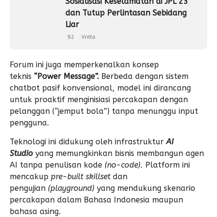
Sosialisasi Keselamatan di JPL 23
dan Tutup Perlintasan Sebidang
Liar
92
Vritta
Forum ini juga memperkenalkan konsep
teknis
“Power Message”.
Berbeda dengan sistem
chatbot pasif konvensional, model ini dirancang
untuk proaktif menginisiasi percakapan dengan
pelanggan (“jemput bola”) tanpa menunggu input
pengguna.
Teknologi ini didukung oleh infrastruktur
AI
Studio
yang memungkinkan bisnis membangun agen
AI tanpa penulisan kode
(no-code).
Platform ini
mencakup
pre-built skillset
dan
pengujian
(playground)
yang mendukung skenario
percakapan dalam Bahasa Indonesia maupun
bahasa asing.