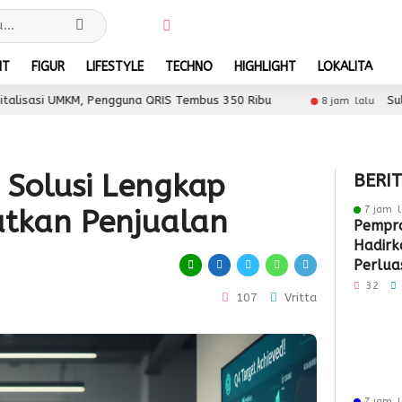
NT
FIGUR
LIFESTYLE
TECHNO
HIGHLIGHT
LOKALITA
Pengguna QRIS Tembus 350 Ribu
Sultra Maimo 2026 
8 jam lalu
Solusi Lengkap
BERI
7 jam l
tkan Penjualan
Pempro
Hadirk
Perlua
Pasar 
32
107
Vritta
7 jam l