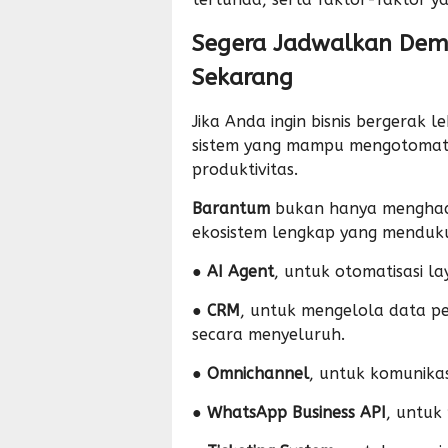
Segera Jadwalkan De
Sekarang
Jika Anda ingin bisnis bergerak l
sistem yang mampu mengotomatis
produktivitas.
Barantum
bukan hanya mengha
ekosistem lengkap yang mendukun
●
AI Agent
, untuk otomatisasi l
●
CRM
, untuk mengelola data p
secara menyeluruh.
●
Omnichannel
, untuk komunikas
●
WhatsApp Business API
, untuk