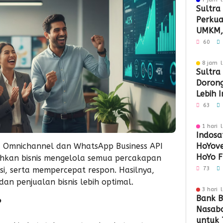
Sultra
Perkuat
UMKM,
Tembus
60
8 jam l
Sultra
Doron
Lebih 
Berday
63
1 hari 
Indosa
 Omnichannel dan WhatsApp Business API
HoYove
HoYo F
kan bisnis mengelola semua percakapan
Dukun
si, serta mempercepat respon. Hasilnya,
73
n penjualan bisnis lebih optimal.
3 hari 
Bank B
?
Nasaba
untuk 