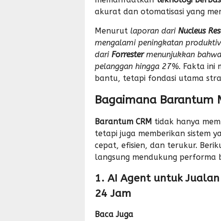
akurat dan otomatisasi yang mem
Menurut
laporan dari
Nucleus Res
mengalami peningkatan produktiv
dari
Forrester
menunjukkan bahwa 
pelanggan hingga 27%
. Fakta in
bantu, tetapi fondasi utama str
Bagaimana Barantum M
Barantum CRM
tidak hanya mem
tetapi juga memberikan sistem y
cepat, efisien, dan terukur. Ber
langsung mendukung performa bi
1. AI Agent untuk Juala
24 Jam
Baca Juga