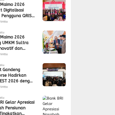
 Maimo 2026
 Digitalisasi
 Pengguna QRIS
 350 Ribu
Vritta
alu
 Maimo 2026
g UMKM Sultra
Inovatif dan
a Saing
Vritta
lalu
t Gandeng
rse Hadirkan
EST 2026 dengan
gan 5G
Vritta
lalu
RI Gelar Apresiasi
h Pensiunan
Tingkatkan