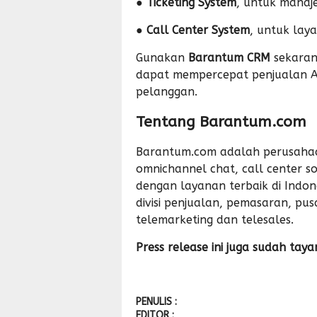
●
Ticketing System
, untuk manaj
●
Call Center System
, untuk lay
Gunakan
Barantum CRM
sekaran
dapat mempercepat penjualan 
pelanggan.
Tentang Barantum.com
Barantum.com adalah perusahaan
omnichannel chat, call center 
dengan layanan terbaik di Indo
divisi penjualan, pemasaran, pu
telemarketing dan telesales.
Press release ini juga sudah taya
PENULIS :
EDITOR :