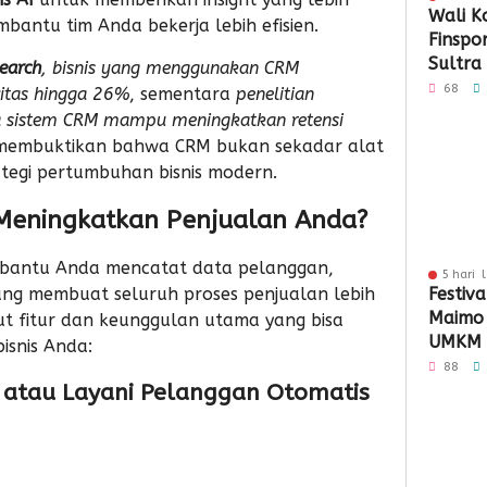
Wali K
bantu tim Anda bekerja lebih efisien.
Finspo
Sultra
earch
, bisnis yang menggunakan CRM
Sinergi
68
itas hingga 26%
, sementara
penelitian
Keuan
sistem CRM mampu meningkatkan retensi
i membuktikan bahwa CRM bukan sekadar alat
ategi pertumbuhan bisnis modern.
eningkatkan Penjualan Anda?
bantu Anda mencatat data pelanggan,
5 hari 
ang membuat seluruh proses penjualan lebih
Festiva
Maimo
ikut fitur dan keunggulan utama yang bisa
UMKM 
snis Anda:
Perlua
88
n atau Layani Pelanggan Otomatis