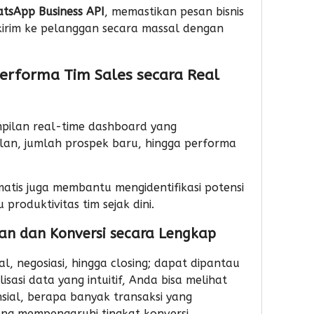
tsApp Business API
, memastikan pesan bisnis
Don
Dar
kirim ke pelanggan secara massal dengan
Performa Tim Sales secara Real
ilan real-time dashboard yang
lan, jumlah prospek baru, hingga performa
matis juga membantu mengidentifikasi potensi
roduktivitas tim sejak dini.
alan dan Konversi secara Lengkap
l, negosiasi, hingga closing; dapat dipantau
sasi data yang intuitif, Anda bisa melihat
sial, berapa banyak transaksi yang
ang mempengaruhi tingkat konversi.