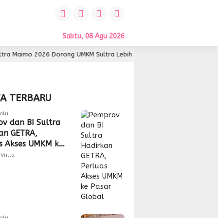
Sabtu, 08 Agu 2026
Dorong UMKM Sultra Lebih Inovatif dan Berdaya Saing
1 hari lal
TA TERBARU
alu
v dan BI Sultra
an GETRA,
s Akses UMKM ke
Global
Vritta
alu