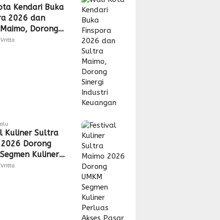
ota Kendari Buka
ra 2026 dan
 Maimo, Dorong
 Industri
Vritta
gan
lalu
l Kuliner Sultra
 2026 Dorong
Segmen Kuliner
s Akses Pasar
Vritta