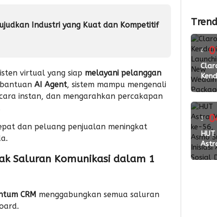
Trend
 Wujudkan Industri yang Kuat dan Kompetitif
0
4
ming
Clar
isten virtual yang siap
melayani pelanggan
Kend
lalu
 bantuan
AI Agent
, sistem mampu mengenali
Laun
cara instan, dan mengarahkan percakapan
New
Wed
.
Pac
0
3
cepat dan peluang penjualan meningkat
2026
ming
HUT
Perk
a.
Astr
Kola
lalu
Mot
k Saluran Komunikasi dalam 1
den
ke-5
Vend
Asm
Suls
ntum CRM
menggabungkan semua saluran
Inisia
Aksi
oard.
Sosi