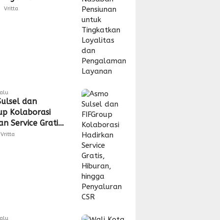
tas dan
Vritta
laman Layanan
lalu
ulsel dan
up Kolaborasi
n Service Gratis,
n, hingga
Vritta
uran CSR
lalu