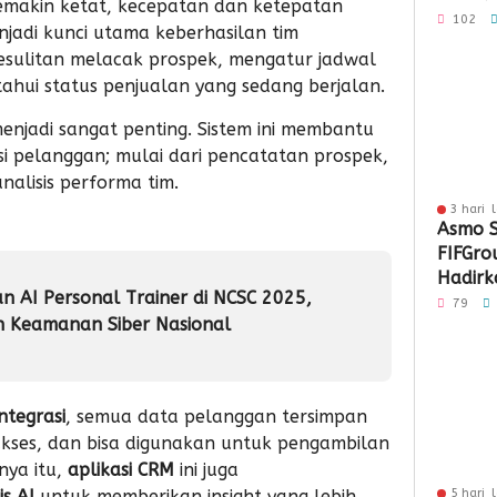
 semakin ketat, kecepatan dan ketepatan
Loyali
102
adi kunci utama keberhasilan tim
Penga
kesulitan melacak prospek, mengatur jadwal
ahui status penjualan yang sedang berjalan.
enjadi sangat penting. Sistem ini membantu
i pelanggan; mulai dari pencatatan prospek,
nalisis performa tim.
3 hari 
Asmo S
FIFGro
Hadirka
n AI Personal Trainer di NCSC 2025,
Hibura
79
 Keamanan Siber Nasional
Penyal
integrasi
, semua data pelanggan tersimpan
kses, dan bisa digunakan untuk pengambilan
nya itu,
aplikasi CRM
ini juga
is AI
untuk memberikan insight yang lebih
5 hari 