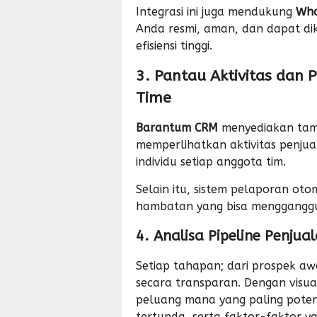
Integrasi ini juga mendukung
Wha
Anda resmi, aman, dan dapat di
efisiensi tinggi.
3. Pantau Aktivitas dan 
Time
Barantum CRM
menyediakan tamp
memperlihatkan aktivitas penjua
individu setiap anggota tim.
Selain itu, sistem pelaporan oto
hambatan yang bisa mengganggu p
4. Analisa Pipeline Penju
Setiap tahapan; dari prospek awa
secara transparan. Dengan visuali
peluang mana yang paling poten
tertunda, serta faktor-faktor y