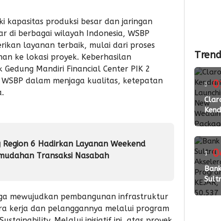
i kapasitas produksi besar dan jaringan
ar di berbagai wilayah Indonesia, WSBP
ikan layanan terbaik, mulai dari proses
Trend
iman ke lokasi proyek. Keberhasilan
k Gedung Mandiri Financial Center PIK 2
 WSBP dalam menjaga kualitas, ketepatan
0
3
a.
ming
Clar
Kend
lalu
Laun
New
Wed
g Region 6 Hadirkan Layanan Weekend
Pac
0
1
emudahan Transaksi Nasabah
2026
ming
Ban
Perk
Sult
Kola
lalu
Akse
den
uga mewujudkan pembangunan infrastruktur
Pro
Vend
ra kerja dan pelanggannya melalui program
KEJA
ustainability. Melalui inisiatif ini, atas proyek
Buk