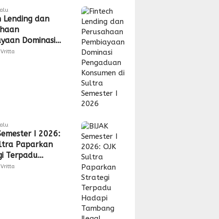
lalu
h Lending dan
ahaan
yaan Dominasi
duan Konsumen
Vritta
ra Semester I
lalu
Semester I 2026:
ltra Paparkan
gi Terpadu
 Tambang Ilegal
Vritta
a Shadow
my