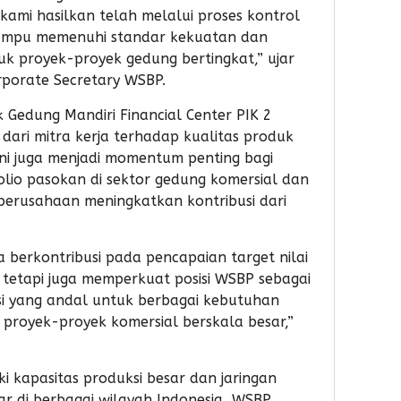
kami hasilkan telah melalui proses kontrol
 mampu memenuhi standar kekuatan dan
k proyek-proyek gedung bertingkat,” ujar
rporate Secretary WSBP.
Gedung Mandiri Financial Center PIK 2
ari mitra kerja terhadap kualitas produk
ini juga menjadi momentum penting bagi
io pasokan di sektor gedung komersial dan
 perusahaan meningkatkan kontribusi dari
a berkontribusi pada pencapaian target nilai
 tetapi juga memperkuat posisi WSBP sebagai
asi yang andal untuk berbagai kebutuhan
 proyek-proyek komersial berskala besar,”
i kapasitas produksi besar dan jaringan
ar di berbagai wilayah Indonesia, WSBP