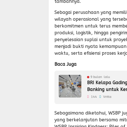
tambahnya.
Sebagai perusahaan yang memilik
wilayah operasional yang terseb
berkomitmen untuk terus member
produksi, logistik, hingga pengir
penyelesaian suplai untuk proye
menjadi bukti nyata kemampuan
waktu, serta efisiensi proses kerj
Baca Juga
9 bulan lalu
BRI Kelapa Gadin
Banking untuk K
144
Vritta
Sebagaimana diketahui, WSBP j
yang berkelanjutan bersama mit
WSBP Inspiring Kindness: Piles of S