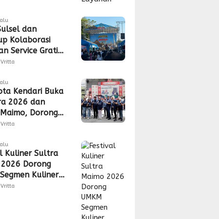
lalu
ulsel dan
up Kolaborasi
n Service Gratis,
n, hingga
Vritta
uran CSR
lalu
ota Kendari Buka
ra 2026 dan
 Maimo, Dorong
 Industri
Vritta
gan
lalu
l Kuliner Sultra
 2026 Dorong
Segmen Kuliner
s Akses Pasar
Vritta