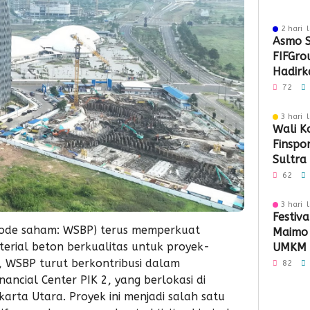
2 hari 
Asmo S
FIFGro
Hadirka
Hibura
72
Penyal
3 hari 
Wali K
Finspo
Sultra
Sinergi
62
Keuan
3 hari 
Festiva
kode saham: WSBP) terus memperkuat
Maimo
erial beton berkualitas untuk proyek-
UMKM 
Perlua
ni, WSBP turut berkontribusi dalam
82
ncial Center PIK 2, yang berlokasi di
arta Utara. Proyek ini menjadi salah satu