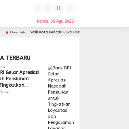
Kamis, 06 Agu 2026
li Kota Kendari Buka Finspora 2026 dan Sultra Maimo, Dorong Sinergi I
TA TERBARU
lalu
RI Gelar Apresiasi
h Pensiunan
Tingkatkan
tas dan
Vritta
laman Layanan