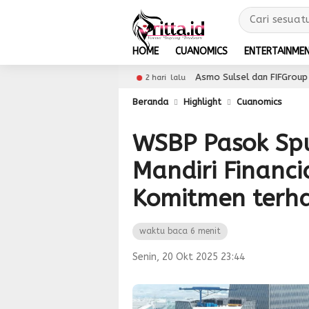
HOME
CUANOMICS
ENTERTAINME
ayanan
Asmo Sulsel dan FIFGroup Kolaborasi Hadirkan
2 hari lalu
Beranda
Highlight
Cuanomics
WSBP Pasok Spu
Mandiri Financi
Komitmen terha
waktu baca 6 menit
Senin, 20 Okt 2025 23:44