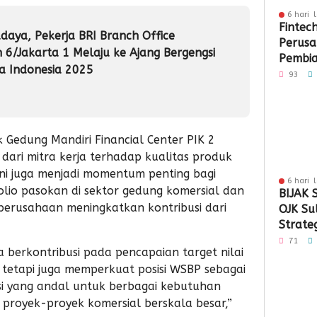
6 hari 
Fintec
aya, Pekerja BRI Branch Office
Perus
 6/Jakarta 1 Melaju ke Ajang Bergengsi
Pembia
a Indonesia 2025
Penga
93
di Sult
2026
Gedung Mandiri Financial Center PIK 2
ari mitra kerja terhadap kualitas produk
ini juga menjadi momentum penting bagi
6 hari 
io pasokan di sektor gedung komersial dan
BIJAK 
 perusahaan meningkatkan kontribusi dari
OJK Su
Strate
Hadapi
71
a berkontribusi pada pencapaian target nilai
hingg
 tetapi juga memperkuat posisi WSBP sebagai
Econo
asi yang andal untuk berbagai kebutuhan
 proyek-proyek komersial berskala besar,”