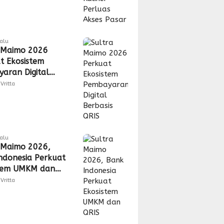
lalu
 Maimo 2026
t Ekosistem
aran Digital
is QRIS
Vritta
lalu
 Maimo 2026,
ndonesia Perkuat
stem UMKM dan
Vritta