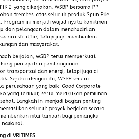
50.5
 PIK 2 yang dikerjakan, WSBP bersama PP–
Reke
hon trembesi atas seluruh produk Spun Pile
SimP
k. Program ini menjadi wujud nyata komitmen
untu
ja dan pelanggan dalam menghadirkan
Pela
secara struktur, tetapi juga memberikan
gkungan dan masyarakat.
engah berjalan, WSBP terus memperkuat
dukung percepatan pembangunan
or transportasi dan energi, tetapi juga di
lik. Sejalan dengan itu, WSBP secara
la perusahaan yang baik (Good Corporate
ko yang terukur, serta melakukan pemilihan
ehat. Langkah ini menjadi bagian penting
memastikan seluruh proyek berjalan secara
 memberikan nilai tambah bagi pemangku
 nasional.
ang di
VRITIMES