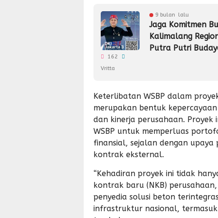
9 bulan lalu
Jaga Komitmen Bud
Kalimalang Region
Putra Putri Buday
162
Vritta
Keterlibatan WSBP dalam proyek 
merupakan bentuk kepercayaan d
dan kinerja perusahaan. Proyek 
WSBP untuk memperluas portofol
finansial, sejalan dengan upaya
kontrak eksternal.
“Kehadiran proyek ini tidak hany
kontrak baru (NKB) perusahaan,
penyedia solusi beton terintegr
infrastruktur nasional, termasuk