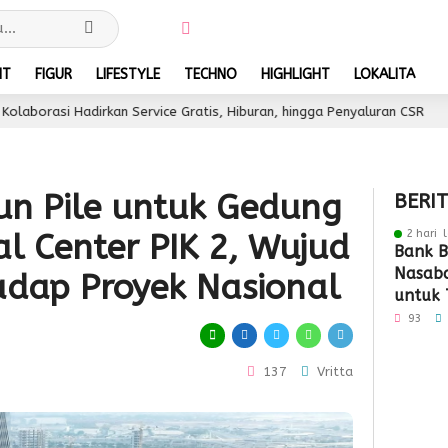
NT
FIGUR
LIFESTYLE
TECHNO
HIGHLIGHT
LOKALITA
 Service Gratis, Hiburan, hingga Penyaluran CSR
Wa
3 hari lalu
n Pile untuk Gedung
BERI
2 hari 
al Center PIK 2, Wujud
Bank B
Nasaba
dap Proyek Nasional
untuk 
Loyali
93
Penga
137
Vritta