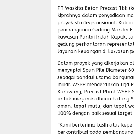
PT Waskita Beton Precast Tbk (
kiprahnya dalam penyediaan mat
proyek strategis nasional. Kali i
pembangunan Gedung Mandiri Fina
kawasan Pantai Indah Kapuk, Jak
gedung perkantoran representati
layanan keuangan di kawasan p
Dalam proyek yang dikerjakan o
menyuplai Spun Pile Diameter 60
sebagai pondasi utama bangunan
miliar. WSBP mengerahkan tiga P
Karawang, Precast Plant WSBP 
untuk menjamin ribuan batang Sp
aman, tepat mutu, dan tepat wa
100% dengan baik sesuai target.
“Kami berterima kasih atas kep
berkontribusi pada pembangunan 