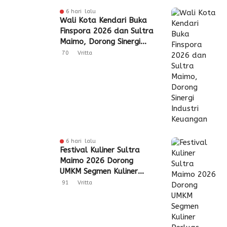
6 hari lalu
Wali Kota Kendari Buka
Finspora 2026 dan Sultra
Maimo, Dorong Sinergi
Industri Keuangan
70
Vritta
6 hari lalu
Festival Kuliner Sultra
Maimo 2026 Dorong
UMKM Segmen Kuliner
Perluas Akses Pasar
91
Vritta