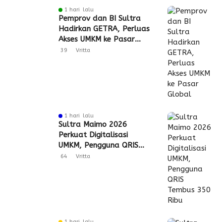
1 hari lalu
Pemprov dan BI Sultra
Hadirkan GETRA, Perluas
Akses UMKM ke Pasar
Global
39
Vritta
1 hari lalu
Sultra Maimo 2026
Perkuat Digitalisasi
UMKM, Pengguna QRIS
Tembus 350 Ribu
64
Vritta
1 hari lalu