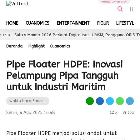
Minggu, 09 Agu 2026
HOME
CUANOMICS
ENTERTAINMENT
FIGUR
LIFESTYLE
ultra Maimo 2026 Perkuat Digitalisasi UMKM, Pengguna QRIS Tembus 3
Beranda
Highlight
Cuanomics
Pipe Floater HDPE: Inovasi
Pelampung Pipa Tangguh
untuk Industri Maritim
waktu baca 3 menit
Senin, 4 Agu 2025 16:48
125
Vritta
Pipe Floater HDPE menjadi solusi andal untuk