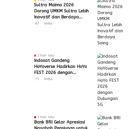
Sultra Maimo 2026
Dorong UMKM Sultra Lebih
Inovatif dan Berdaya
Saing
67
Vritta
2 hari lalu
Indosat Gandeng
HoYoverse Hadirkan HoYo
FEST 2026 dengan
Dukungan 5G
75
Vritta
5 hari lalu
Bank BRI Gelar Apresiasi
Nasabah Pensiunan untuk