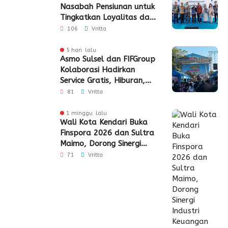
Nasabah Pensiunan untuk
Tingkatkan Loyalitas dan
Pengalaman Layanan
106
Vritta
5 hari lalu
Asmo Sulsel dan FIFGroup
Kolaborasi Hadirkan
Service Gratis, Hiburan,
hingga Penyaluran CSR
81
Vritta
1 minggu lalu
Wali Kota Kendari Buka
Finspora 2026 dan Sultra
Maimo, Dorong Sinergi
Industri Keuangan
71
Vritta