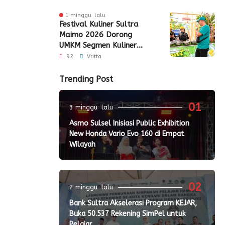
1 minggu lalu
Festival Kuliner Sultra
Maimo 2026 Dorong
UMKM Segmen Kuliner
Perluas Akses Pasar
92
Vritta
Trending Post
01
3 minggu lalu
Asmo Sulsel Inisiasi Public Exhibition
New Honda Vario Evo 160 di Empat
Wilayah
02
2 minggu lalu
Bank Sultra Akselerasi Program KEJAR,
Buka 50.537 Rekening SimPel untuk
Pelajar