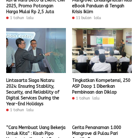
KDI & Rans Deco di Event CWF
Mangrove: LindungiHutan Rilis
2025, Promo Potongan
eBook Panduan di Tengah
Harga Mulai Rp 2,5 Juta
Krisis Iklim
1 tahun lalu
11 bulan lalu
Lintasarta Siaga Nataru
Tingkatkan Kompetensi, 250
2024: Ensuring Stability,
ASP Daop 1 Diberikan
Security, and Reliability of
Pembinaan dan Diklap
Digital Services During the
1 tahun lalu
Year-End Holidays
1 tahun lalu
“Cara Membuat Uang Bekerja
Cerita Penanaman 1.000
Untuk Kita” : Kisah Pipo
Mangrove di Pulau Pari