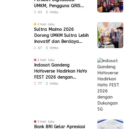
UMKM, Pengguna QRIS
Tembus 350 Ribu
65
Vritta
2 hari lalu
Sultra Maimo 2026
Dorong UMKM Sultra Lebih
Inovatif dan Berdaya
Saing
67
Vritta
3 hari lalu
Indosat Gandeng
HoYoverse Hadirkan HoYo
FEST 2026 dengan
Dukungan 5G
77
Vritta
5 hari lalu
Bank BRI Gelar Apresiasi