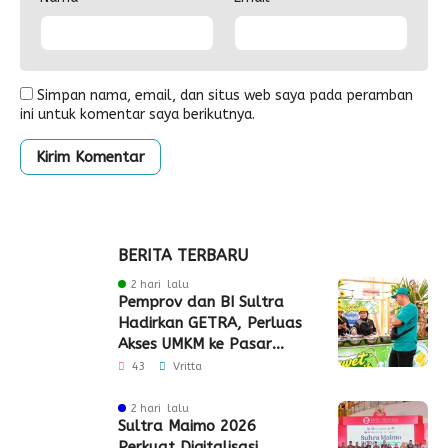
Simpan nama, email, dan situs web saya pada peramban
ini untuk komentar saya berikutnya.
BERITA TERBARU
2 hari lalu
Pemprov dan BI Sultra
Hadirkan GETRA, Perluas
Akses UMKM ke Pasar
Global
43
Vritta
2 hari lalu
Sultra Maimo 2026
Perkuat Digitalisasi