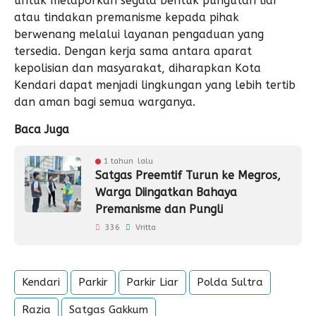
untuk melaporkan segala bentuk pungutan liar
atau tindakan premanisme kepada pihak
berwenang melalui layanan pengaduan yang
tersedia. Dengan kerja sama antara aparat
kepolisian dan masyarakat, diharapkan Kota
Kendari dapat menjadi lingkungan yang lebih tertib
dan aman bagi semua warganya.
Baca Juga
1 tahun lalu
Satgas Preemtif Turun ke Megros,
Warga Diingatkan Bahaya
Premanisme dan Pungli
336
Vritta
Kendari
Parkir
Parkir Liar
Polda Sultra
Razia
Satgas Gakkum