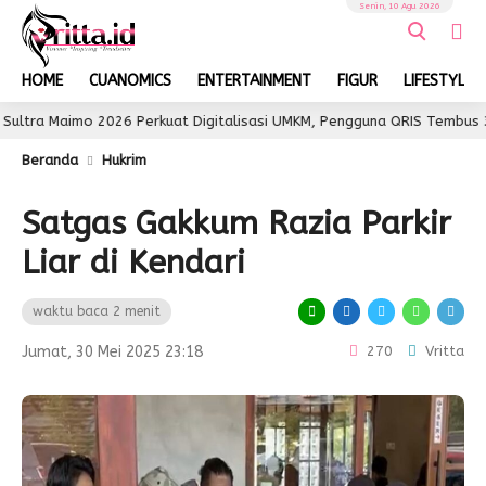
Senin, 10 Agu 2026
HOME
CUANOMICS
ENTERTAINMENT
FIGUR
LIFESTYLE
mo 2026 Perkuat Digitalisasi UMKM, Pengguna QRIS Tembus 350 Ribu
Beranda
Hukrim
Satgas Gakkum Razia Parkir
Liar di Kendari
waktu baca 2 menit
Jumat, 30 Mei 2025 23:18
270
Vritta