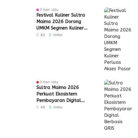
3 hari lalu
Festival Kuliner Sultra
Maimo 2026 Dorong
UMKM Segmen Kuliner
Perluas Akses Pasar
82
Vritta
3 hari lalu
Sultra Maimo 2026
Perkuat Ekosistem
Pembayaran Digital
Berbasis QRIS
68
Vritta