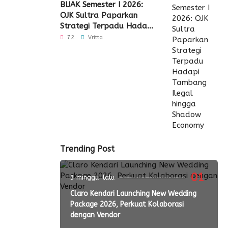
BIJAK Semester I 2026:
OJK Sultra Paparkan
Strategi Terpadu Hadapi
Tambang Ilegal hingga
72
Vritta
Shadow Economy
Trending Post
01
3 minggu lalu
Claro Kendari Launching New Wedding
Package 2026, Perkuat Kolaborasi
dengan Vendor