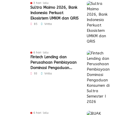
3 hari lalu
Sultra Maimo 2026, Bank
Indonesia Perkuat
Ekosistem UMKM dan QRIS
85
Vritta
6 hari lalu
Fintech Lending dan
Perusahaan Pembiayaan
Dominasi Pengaduan
Konsumen di Sultra
93
Vritta
Semester I 2026
6 hari lalu