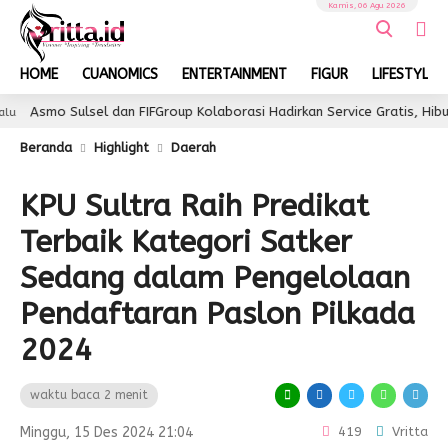
Kamis, 06 Agu 2026
HOME
CUANOMICS
ENTERTAINMENT
FIGUR
LIFESTYLE
Sulsel dan FIFGroup Kolaborasi Hadirkan Service Gratis, Hiburan, hing
Beranda
Highlight
Daerah
KPU Sultra Raih Predikat
Terbaik Kategori Satker
Sedang dalam Pengelolaan
Pendaftaran Paslon Pilkada
2024
waktu baca 2 menit
Minggu, 15 Des 2024 21:04
419
Vritta