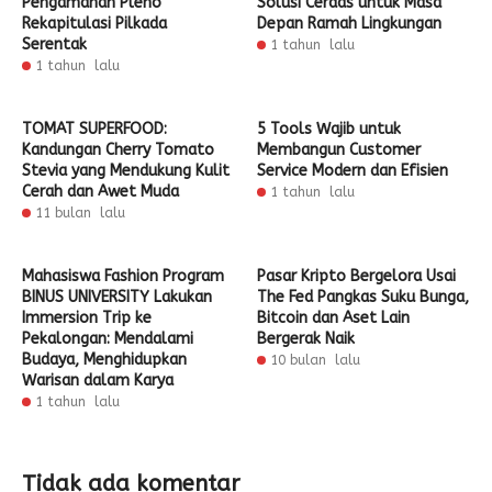
Pengamanan Pleno
Solusi Cerdas untuk Masa
Rekapitulasi Pilkada
Depan Ramah Lingkungan
Serentak
1 tahun lalu
1 tahun lalu
TOMAT SUPERFOOD:
5 Tools Wajib untuk
Kandungan Cherry Tomato
Membangun Customer
Stevia yang Mendukung Kulit
Service Modern dan Efisien
Cerah dan Awet Muda
1 tahun lalu
11 bulan lalu
Mahasiswa Fashion Program
Pasar Kripto Bergelora Usai
BINUS UNIVERSITY Lakukan
The Fed Pangkas Suku Bunga,
Immersion Trip ke
Bitcoin dan Aset Lain
Pekalongan: Mendalami
Bergerak Naik
Budaya, Menghidupkan
10 bulan lalu
Warisan dalam Karya
1 tahun lalu
Tidak ada komentar