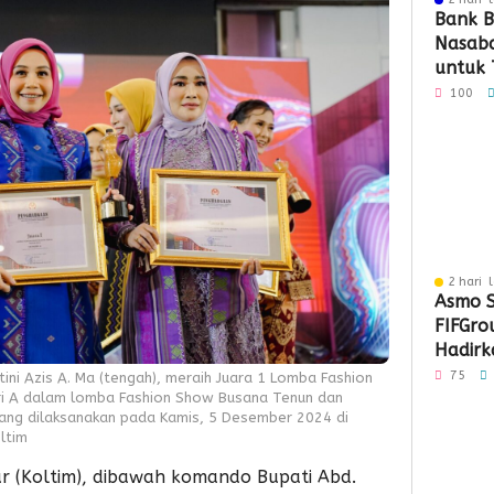
Bank B
Nasaba
untuk 
Loyali
100
Penga
2 hari 
Asmo S
FIFGro
Hadirka
Hibura
75
ni Azis A. Ma (tengah), meraih Juara 1 Lomba Fashion
Penyal
i A dalam lomba Fashion Show Busana Tenun dan
ang dilaksanakan pada Kamis, 5 Desember 2024 di
ltim
r (Koltim), dibawah komando Bupati Abd.