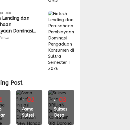
gu lalu
h Lending dan
ahaan
yaan Dominasi
duan Konsumen
Vritta
ra Semester I
ing Post
1
02
03
3
4
gu
o
minggu
Asmo
minggu
Sukses
ari
Sulsel
Desa
lalu
lalu
ching
Inisiasi
BRILiaN,
Public
Bukti