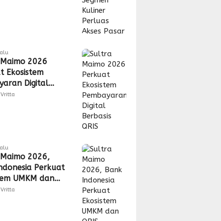
lalu
 Maimo 2026
t Ekosistem
aran Digital
is QRIS
Vritta
lalu
 Maimo 2026,
ndonesia Perkuat
stem UMKM dan
Vritta