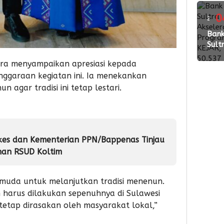
Wed
Pac
0
2
2026
ming
Ban
Perk
Sult
Kola
lalu
Akse
den
ra menyampaikan apresiasi kepada
Pro
Vend
nggaraan kegiatan ini. Ia menekankan
KEJA
Buk
n agar tradisi ini tetap lestari.
50.5
Reke
SimP
untu
Pela
kes dan Kementerian PPN/Bappenas Tinjau
nan RSUD Koltim
 muda untuk melanjutkan tradisi menenun.
n harus dilakukan sepenuhnya di Sulawesi
tetap dirasakan oleh masyarakat lokal,”