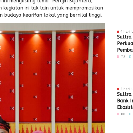
 ini mengusung tema “Perajin Sejahtera,
n kegiatan ini tak lain untuk mempromosikan
n budaya kearifan lokal yang bernilai tinggi.
4 hari 
Sultra
Perkua
Pembay
Berbas
72
4 hari 
Sultra
Bank I
Ekosi
QRIS
88