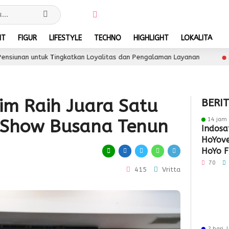
NT
FIGUR
LIFESTYLE
TECHNO
HIGHLIGHT
LOKALITA
tkan Loyalitas dan Pengalaman Layanan
Asmo Sulsel 
2 hari lalu
im Raih Juara Satu
BERI
14 jam 
 Show Busana Tenun
Indosa
HoYove
HoYo F
Dukun
70
415
Vritta
2 hari 