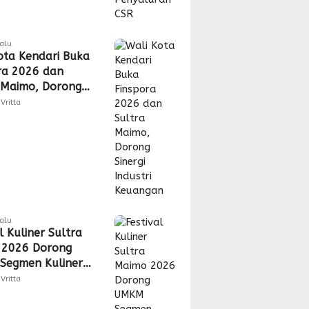
lalu
ota Kendari Buka
ra 2026 dan
 Maimo, Dorong
 Industri
Vritta
gan
lalu
l Kuliner Sultra
 2026 Dorong
Segmen Kuliner
s Akses Pasar
Vritta