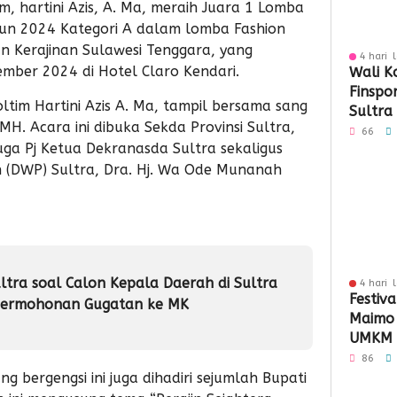
, hartini Azis, A. Ma, meraih Juara 1 Lomba
un 2024 Kategori A dalam lomba Fashion
 Kerajinan Sulawesi Tenggara, yang
4 hari 
mber 2024 di Hotel Claro Kendari.
Wali K
Finspo
tim Hartini Azis A. Ma, tampil bersama sang
Sultra
MH. Acara ini dibuka Sekda Provinsi Sultra,
Sinergi
66
 juga Pj Ketua Dekranasda Sultra sekaligus
Keuan
 (DWP) Sultra, Dra. Hj. Wa Ode Munanah
tra soal Calon Kepala Daerah di Sultra
4 hari 
Festiva
Permohonan Gugatan ke MK
Maimo
UMKM 
Perlua
86
ang bergengsi ini juga dihadiri sejumlah Bupati