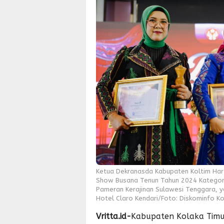
Ketua Dekranasda Kabupaten Koltim Harti
Show Busana Tenun Tahun 2024 Kategor
Pameran Kerajinan Sulawesi Tenggara, y
Hotel Claro Kendari/Foto: Diskominfo Ko
Vritta.id-
Kabupaten Kolaka Timu