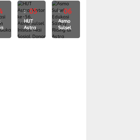
ding
Exhibition
Komitmen
kage
4
New
05
BRI
06
3
4
,
Honda
Dorong
gu
k
minggu
HUT
minggu
Asmo
uat
Vario
Kemajuan
ra
Astra
Sulsel
borasi
Evo
UMKM
lalu
lalu
lerasi
Motor
Edukasi
gan
160 di
gram
ke-56,
Safety
or
Empat
R,
Asmo
Riding
Wilayah
a
Sulsel
di
37
Inisiasi
Astra
ning
Aksi
Daihatsu
el
Sosial
Makassar,
k
Donor
Perkuat
jar
Darah
Sinergi
Grup
Astra