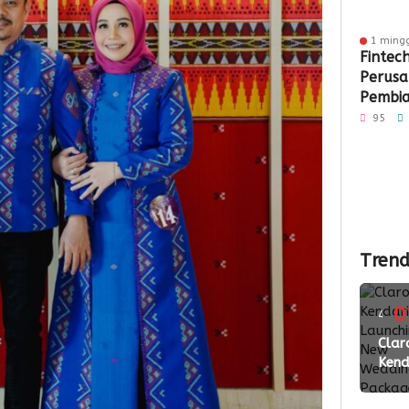
1 ming
Fintec
Perus
Pembia
Penga
95
di Sult
2026
Trend
0
4
ming
Clar
Kend
lalu
Laun
New