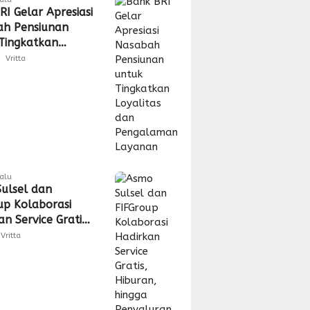
RI Gelar Apresiasi
h Pensiunan
Tingkatkan
tas dan
Vritta
laman Layanan
lalu
ulsel dan
up Kolaborasi
n Service Gratis,
n, hingga
Vritta
uran CSR